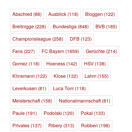
Abschied
(88)
Ausblick
(118)
Bloggen
(122)
Breitnigge
(228)
Bundesliga
(848)
BVB
(185)
Championsleague
(258)
DFB
(123)
Fans
(227)
FC Bayern
(1659)
Gerüchte
(214)
Gomez
(118)
Hoeness
(142)
HSV
(138)
Klinsmann
(122)
Klose
(132)
Lahm
(155)
Leverkusen
(81)
Luca Toni
(118)
Meisterschaft
(158)
Nationalmannschaft
(81)
Paule
(191)
Podolski
(120)
Pokal
(133)
Privates
(137)
Ribery
(313)
Robben
(198)