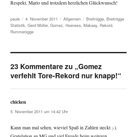
Respekt, Mario und trotzdem herzlichen Glückwunsch!
Autor
Veröffentlicht
Kategorien
Schlagwörter
paule
4. November 2011
Allgemein
Breitnigge
,
Breitnigge
am
Statistik
,
Gerd Müller
,
Gomez
,
Hoeness
,
Makaay
,
Rekord
,
Rummenigge
23 Kommentare zu „Gomez
verfehlt Tore-Rekord nur knapp!“
chicken
sagt:
5. November 2011 um 14:42 Uhr
Kann man mal sehen, wieviel Spaß in Zahlen steckt ;-).
Gratulation an MG und viel Freude beim weiteren