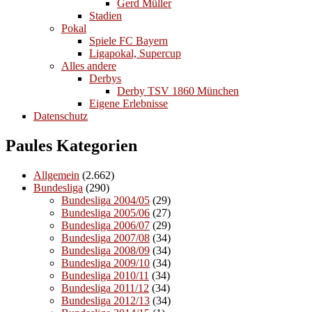
Gerd Müller
Stadien
Pokal
Spiele FC Bayern
Ligapokal, Supercup
Alles andere
Derbys
Derby TSV 1860 München
Eigene Erlebnisse
Datenschutz
Paules Kategorien
Allgemein
(2.662)
Bundesliga
(290)
Bundesliga 2004/05
(29)
Bundesliga 2005/06
(27)
Bundesliga 2006/07
(29)
Bundesliga 2007/08
(34)
Bundesliga 2008/09
(34)
Bundesliga 2009/10
(34)
Bundesliga 2010/11
(34)
Bundesliga 2011/12
(34)
Bundesliga 2012/13
(34)