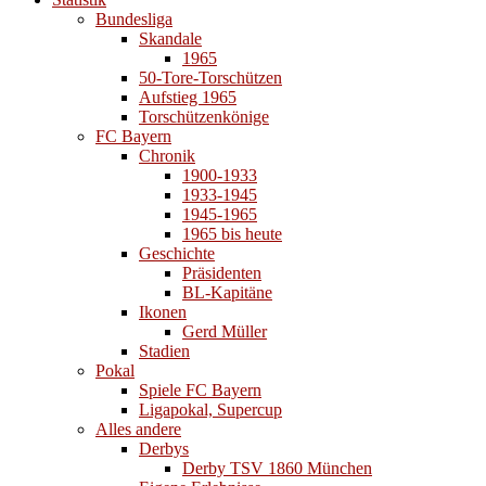
Bundesliga
Skandale
1965
50-Tore-Torschützen
Aufstieg 1965
Torschützenkönige
FC Bayern
Chronik
1900-1933
1933-1945
1945-1965
1965 bis heute
Geschichte
Präsidenten
BL-Kapitäne
Ikonen
Gerd Müller
Stadien
Pokal
Spiele FC Bayern
Ligapokal, Supercup
Alles andere
Derbys
Derby TSV 1860 München