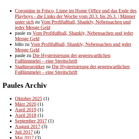
Corontäne in Frisco, Lippe im Home Office und das Ende des
Playboys - die Links der Woche vom 20.3. bis 26.3. | Männer
unter sich
zu
Vom Profifußball, Shankly, Nebensachen und
jeder Menge Geld
paule
zu
Vom Profifußball, Shankly, Nebensachen und jeder
Menge Geld
hilto
zu
Vom Profifußball, Shankly, Nebensachen und jeder
Menge Geld
paule
zu
Die Hysterisierung der gegenwartlichen
Fußlümmelei – eine Streitschrift
Stadtneurotiker
zu
Die Hysterisierung der gegenwartlichen
Fußlümmelei – eine Streitschrift
Paules Archiv
Oktober 2025
(1)
März 2020
(1)
April 2019
(1)
April 2018
(1)
September 2017
(1)
August 2017
(3)
Juli 2017
(4)
Mai 2017
(3)