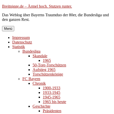
Zum
Breitnigge.de – Ärmel hoch. Stutzen runter.
Inhalt
Das Weblog über Bayerns Traumduo der 80er, die Bundesliga und
springen
den ganzen Rest.
Menü
Impressum
Datenschutz
Statistik
Bundesliga
Skandale
1965
50-Tore-Torschützen
Aufstieg 1965
Torschützenkönige
FC Bayern
Chronik
1900-1933
1933-1945
1945-1965
1965 bis heute
Geschichte
Präsidenten