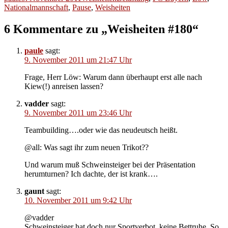
am
Nationalmannschaft
,
Pause
,
Weisheiten
6 Kommentare zu „Weisheiten #180“
paule
sagt:
9. November 2011 um 21:47 Uhr
Frage, Herr Löw: Warum dann überhaupt erst alle nach
Kiew(!) anreisen lassen?
vadder
sagt:
9. November 2011 um 23:46 Uhr
Teambuilding….oder wie das neudeutsch heißt.
@all: Was sagt ihr zum neuen Trikot??
Und warum muß Schweinsteiger bei der Präsentation
herumturnen? Ich dachte, der ist krank….
gaunt
sagt:
10. November 2011 um 9:42 Uhr
@vadder
Schweinsteiger hat doch nur Sportverbot, keine Bettruhe. So