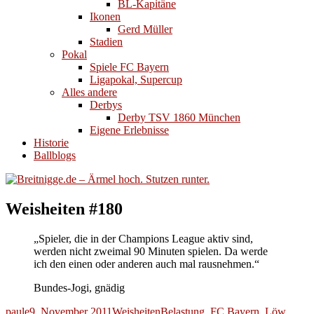
BL-Kapitäne
Ikonen
Gerd Müller
Stadien
Pokal
Spiele FC Bayern
Ligapokal, Supercup
Alles andere
Derbys
Derby TSV 1860 München
Eigene Erlebnisse
Historie
Ballblogs
Weisheiten #180
„Spieler, die in der Champions League aktiv sind,
werden nicht zweimal 90 Minuten spielen. Da werde
ich den einen oder anderen auch mal rausnehmen.“
Bundes-Jogi, gnädig
Autor
Veröffentlicht
Kategorien
Schlagwörter
paule
9. November 2011
Weisheiten
Belastung
,
FC Bayern
,
Löw
,