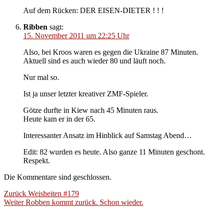
Auf dem Rücken: DER EISEN-DIETER ! ! !
Ribben
sagt:
15. November 2011 um 22:25 Uhr
Also, bei Kroos waren es gegen die Ukraine 87 Minuten.
Aktuell sind es auch wieder 80 und läuft noch.
Nur mal so.
Ist ja unser letzter kreativer ZMF-Spieler.
Götze durfte in Kiew nach 45 Minuten raus.
Heute kam er in der 65.
Interessanter Ansatz im Hinblick auf Samstag Abend…
Edit: 82 wurden es heute. Also ganze 11 Minuten geschont.
Respekt.
Die Kommentare sind geschlossen.
Beitragsnavigation
Vorheriger
Zurück
Weisheiten #179
Nächster
Beitrag:
Weiter
Robben kommt zurück. Schon wieder.
Beitrag: