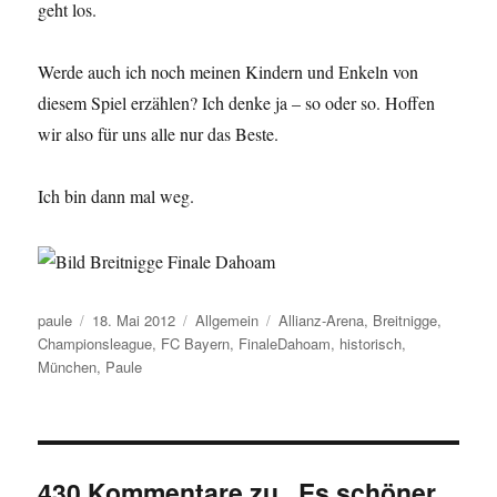
geht los.
Werde auch ich noch meinen Kindern und Enkeln von
diesem Spiel erzählen? Ich denke ja – so oder so. Hoffen
wir also für uns alle nur das Beste.
Ich bin dann mal weg.
Autor
Veröffentlicht
Kategorien
Schlagwörter
paule
18. Mai 2012
Allgemein
Allianz-Arena
,
Breitnigge
,
am
Championsleague
,
FC Bayern
,
FinaleDahoam
,
historisch
,
München
,
Paule
430 Kommentare zu „Es schöner