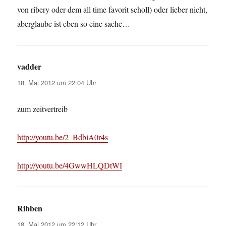
von ribery oder dem all time favorit scholl) oder lieber nicht,
aberglaube ist eben so eine sache…
vadder
sagt:
18. Mai 2012 um 22:04 Uhr
zum zeitvertreib
http://youtu.be/2_BdbiA0r4s
http://youtu.be/4GwwHLQDtWI
Ribben
sagt:
18. Mai 2012 um 22:12 Uhr