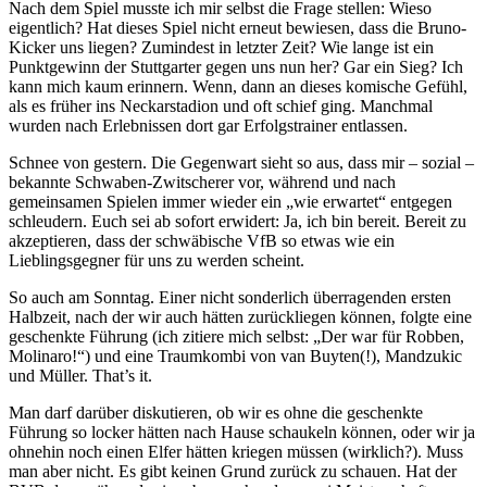
Nach dem Spiel musste ich mir selbst die Frage stellen: Wieso
eigentlich? Hat dieses Spiel nicht erneut bewiesen, dass die Bruno-
Kicker uns liegen? Zumindest in letzter Zeit? Wie lange ist ein
Punktgewinn der Stuttgarter gegen uns nun her? Gar ein Sieg? Ich
kann mich kaum erinnern. Wenn, dann an dieses komische Gefühl,
als es früher ins Neckarstadion und oft schief ging. Manchmal
wurden nach Erlebnissen dort gar Erfolgstrainer entlassen.
Schnee von gestern. Die Gegenwart sieht so aus, dass mir – sozial –
bekannte Schwaben-Zwitscherer vor, während und nach
gemeinsamen Spielen immer wieder ein „wie erwartet“ entgegen
schleudern. Euch sei ab sofort erwidert: Ja, ich bin bereit. Bereit zu
akzeptieren, dass der schwäbische VfB so etwas wie ein
Lieblingsgegner für uns zu werden scheint.
So auch am Sonntag. Einer nicht sonderlich überragenden ersten
Halbzeit, nach der wir auch hätten zurückliegen können, folgte eine
geschenkte Führung (ich zitiere mich selbst: „Der war für Robben,
Molinaro!“) und eine Traumkombi von van Buyten(!), Mandzukic
und Müller. That’s it.
Man darf darüber diskutieren, ob wir es ohne die geschenkte
Führung so locker hätten nach Hause schaukeln können, oder wir ja
ohnehin noch einen Elfer hätten kriegen müssen (wirklich?). Muss
man aber nicht. Es gibt keinen Grund zurück zu schauen. Hat der