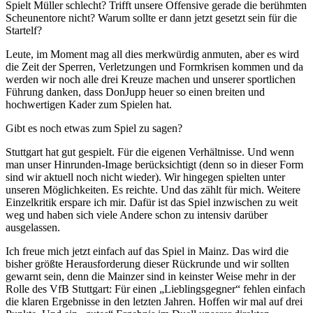
Spielt Müller schlecht? Trifft unsere Offensive gerade die berühmten
Scheunentore nicht? Warum sollte er dann jetzt gesetzt sein für die
Startelf?
Leute, im Moment mag all dies merkwürdig anmuten, aber es wird
die Zeit der Sperren, Verletzungen und Formkrisen kommen und da
werden wir noch alle drei Kreuze machen und unserer sportlichen
Führung danken, dass DonJupp heuer so einen breiten und
hochwertigen Kader zum Spielen hat.
Gibt es noch etwas zum Spiel zu sagen?
Stuttgart hat gut gespielt. Für die eigenen Verhältnisse. Und wenn
man unser Hinrunden-Image berücksichtigt (denn so in dieser Form
sind wir aktuell noch nicht wieder). Wir hingegen spielten unter
unseren Möglichkeiten. Es reichte. Und das zählt für mich. Weitere
Einzelkritik erspare ich mir. Dafür ist das Spiel inzwischen zu weit
weg und haben sich viele Andere schon zu intensiv darüber
ausgelassen.
Ich freue mich jetzt einfach auf das Spiel in Mainz. Das wird die
bisher größte Herausforderung dieser Rückrunde und wir sollten
gewarnt sein, denn die Mainzer sind in keinster Weise mehr in der
Rolle des VfB Stuttgart: Für einen „Lieblingsgegner“ fehlen einfach
die klaren Ergebnisse in den letzten Jahren. Hoffen wir mal auf drei