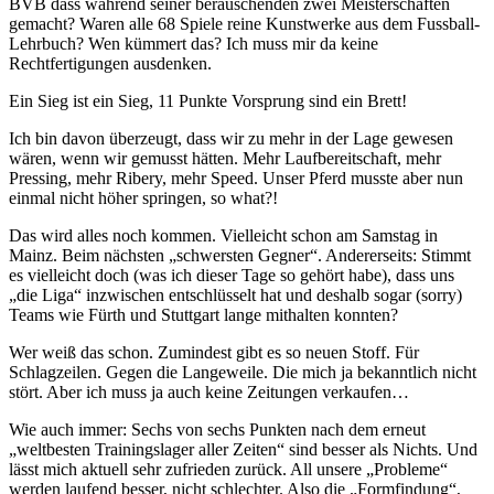
BVB dass während seiner berauschenden zwei Meisterschaften
gemacht? Waren alle 68 Spiele reine Kunstwerke aus dem Fussball-
Lehrbuch? Wen kümmert das? Ich muss mir da keine
Rechtfertigungen ausdenken.
Ein Sieg ist ein Sieg, 11 Punkte Vorsprung sind ein Brett!
Ich bin davon überzeugt, dass wir zu mehr in der Lage gewesen
wären, wenn wir gemusst hätten. Mehr Laufbereitschaft, mehr
Pressing, mehr Ribery, mehr Speed. Unser Pferd musste aber nun
einmal nicht höher springen, so what?!
Das wird alles noch kommen. Vielleicht schon am Samstag in
Mainz. Beim nächsten „schwersten Gegner“. Andererseits: Stimmt
es vielleicht doch (was ich dieser Tage so gehört habe), dass uns
„die Liga“ inzwischen entschlüsselt hat und deshalb sogar (sorry)
Teams wie Fürth und Stuttgart lange mithalten konnten?
Wer weiß das schon. Zumindest gibt es so neuen Stoff. Für
Schlagzeilen. Gegen die Langeweile. Die mich ja bekanntlich nicht
stört. Aber ich muss ja auch keine Zeitungen verkaufen…
Wie auch immer: Sechs von sechs Punkten nach dem erneut
„weltbesten Trainingslager aller Zeiten“ sind besser als Nichts. Und
lässt mich aktuell sehr zufrieden zurück. All unsere „Probleme“
werden laufend besser, nicht schlechter. Also die „Formfindung“,