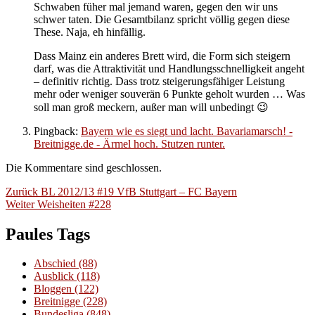
Schwaben füher mal jemand waren, gegen den wir uns
schwer taten. Die Gesamtbilanz spricht völlig gegen diese
These. Naja, eh hinfällig.
Dass Mainz ein anderes Brett wird, die Form sich steigern
darf, was die Attraktivität und Handlungsschnelligkeit angeht
– definitiv richtig. Dass trotz steigerungsfähiger Leistung
mehr oder weniger souverän 6 Punkte geholt wurden … Was
soll man groß meckern, außer man will unbedingt 😉
Pingback:
Bayern wie es siegt und lacht. Bavariamarsch! -
Breitnigge.de - Ärmel hoch. Stutzen runter.
Die Kommentare sind geschlossen.
Beitragsnavigation
Vorheriger
Zurück
BL 2012/13 #19 VfB Stuttgart – FC Bayern
Nächster
Beitrag:
Weiter
Weisheiten #228
Beitrag:
Paules Tags
Abschied
(88)
Ausblick
(118)
Bloggen
(122)
Breitnigge
(228)
Bundesliga
(848)