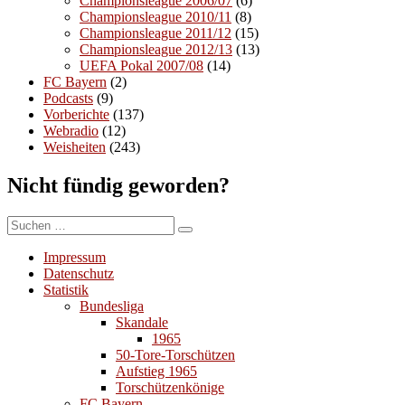
Championsleague 2006/07
(6)
Championsleague 2010/11
(8)
Championsleague 2011/12
(15)
Championsleague 2012/13
(13)
UEFA Pokal 2007/08
(14)
FC Bayern
(2)
Podcasts
(9)
Vorberichte
(137)
Webradio
(12)
Weisheiten
(243)
Nicht fündig geworden?
Suchen
Suchen
nach:
Impressum
Datenschutz
Statistik
Bundesliga
Skandale
1965
50-Tore-Torschützen
Aufstieg 1965
Torschützenkönige
FC Bayern