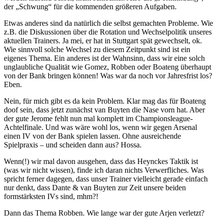
der „Schwung“ für die kommenden größeren Aufgaben.
Etwas anderes sind da natürlich die selbst gemachten Probleme. Wie
z.B. die Diskussionen über die Rotation und Wechselpolitik unseres
aktuellen Trainers. Ja mei, er hat in Stuttgart spät gewechselt, ok.
Wie sinnvoll solche Wechsel zu diesem Zeitpunkt sind ist ein
eigenes Thema. Ein anderes ist der Wahnsinn, dass wir eine solch
unglaubliche Qualität wie Gomez, Robben oder Boateng überhaupt
von der Bank bringen können! Was war da noch vor Jahresfrist los?
Eben.
Nein, für mich gibt es da kein Problem. Klar mag das für Boateng
doof sein, dass jetzt zunächst van Buyten die Nase vorn hat. Aber
der gute Jerome fehlt nun mal komplett im Championsleague-
Achtelfinale. Und was wäre wohl los, wenn wir gegen Arsenal
einen IV von der Bank spielen lassen. Ohne ausreichende
Spielpraxis – und scheiden dann aus? Hossa.
Wenn(!) wir mal davon ausgehen, dass das Heynckes Taktik ist
(was wir nicht wissen), finde ich daran nichts Verwerfliches. Was
spricht ferner dagegen, dass unser Trainer vielleicht gerade einfach
nur denkt, dass Dante & van Buyten zur Zeit unsere beiden
formstärksten IVs sind, mhm?!
Dann das Thema Robben. Wie lange war der gute Arjen verletzt?