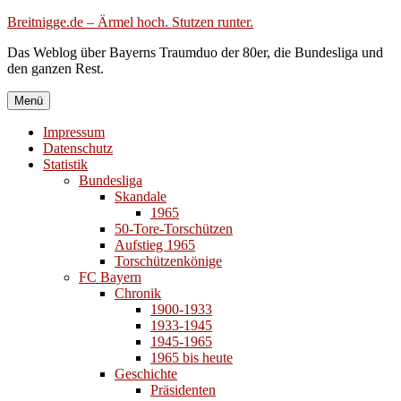
Zum
Breitnigge.de – Ärmel hoch. Stutzen runter.
Inhalt
Das Weblog über Bayerns Traumduo der 80er, die Bundesliga und
springen
den ganzen Rest.
Menü
Impressum
Datenschutz
Statistik
Bundesliga
Skandale
1965
50-Tore-Torschützen
Aufstieg 1965
Torschützenkönige
FC Bayern
Chronik
1900-1933
1933-1945
1945-1965
1965 bis heute
Geschichte
Präsidenten