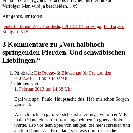
Punkte. Und ein „gutes“ Ergebnis im Duell unserer direkten
Verfolger. Man wird ja bescheiden… 😉
Auf geht’s, Ihr Roten!
Autor
Veröffentlicht
Kategorien
Schlagwörter
paule
31. Januar 2013
Bundesliga 2012/13
Bundesliga
,
FC Bayern
,
am
Stuttgart
,
VfB
3 Kommentare zu „Von halbhoch
springenden Pferden. Und schwäbischen
Lieblingen.“
Pingback:
Die Presse- & Blogschau für Freitag, den
01.02.2013 | Fokus Fussball
chicken
sagt:
1. Februar 2013 um 14:38 Uhr
Egal wie spät, Paule, Hauptsache das! Hab mir schon Sorgen
gemacht.
Was ich nicht so ganz verstehe, ist allerdings, warum er VfB
in den Stand eines für uns unangenehmen Gegners erhoben
wurde, also vor dem Spiel von einigen, die hier schreiben und
auch in Deiner Analyse klang so etwas durch, dass die