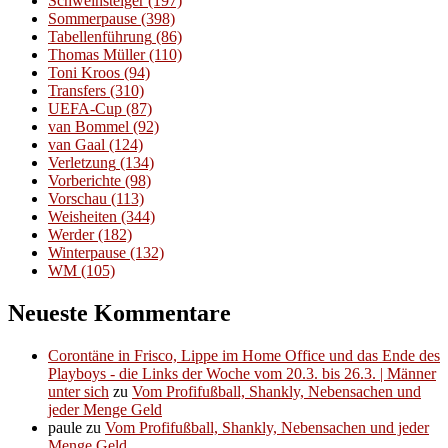
Schweinsteiger
(197)
Sommerpause
(398)
Tabellenführung
(86)
Thomas Müller
(110)
Toni Kroos
(94)
Transfers
(310)
UEFA-Cup
(87)
van Bommel
(92)
van Gaal
(124)
Verletzung
(134)
Vorberichte
(98)
Vorschau
(113)
Weisheiten
(344)
Werder
(182)
Winterpause
(132)
WM
(105)
Neueste Kommentare
Corontäne in Frisco, Lippe im Home Office und das Ende des
Playboys - die Links der Woche vom 20.3. bis 26.3. | Männer
unter sich
zu
Vom Profifußball, Shankly, Nebensachen und
jeder Menge Geld
paule
zu
Vom Profifußball, Shankly, Nebensachen und jeder
Menge Geld