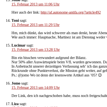
15. Februar 2013 um 11:06 Uhr
Hier auch der link:
http://af.autonome-antifa.org/?article492
Toni
sagt:
15. Februar 2013 um 11:29 Uhr
Hm, mich dünkt, das wird schwerer als man denkt, heute Abend.
Wie auch immer: Hauptsache, Martinez ist am Dienstag weder 
Lucimar
sagt:
15. Februar 2013 um 13:28 Uhr
Bin ein bisschen verwundert aufgrund der Bilanz.
Nur 50% aller Auswärtsspiele beim VfL wurden gewonnen. Dann wi
In Anbetracht unserer derzeitigen Verfassung seh‘ ich das ganze
Rückrunde ohne Punkteverlust, die Mission geht weiter, auf geh
Ps.: @jomo Wo ist denn der lesenswerte Artikel aus ’05? 😉
Jomo
sagt:
15. Februar 2013 um 14:09 Uhr
Der Link, den ich nachgeschoben habe, muss noch freigeschal
Liza
sagt: