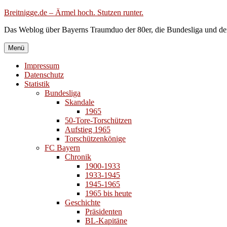
Zum
Breitnigge.de – Ärmel hoch. Stutzen runter.
Inhalt
Das Weblog über Bayerns Traumduo der 80er, die Bundesliga und de
springen
Menü
Impressum
Datenschutz
Statistik
Bundesliga
Skandale
1965
50-Tore-Torschützen
Aufstieg 1965
Torschützenkönige
FC Bayern
Chronik
1900-1933
1933-1945
1945-1965
1965 bis heute
Geschichte
Präsidenten
BL-Kapitäne