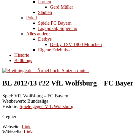
Ikonen
Gerd Müller
Stadien
Pokal
Spiele FC Bayern
Ligapokal, Supercup
Alles andere
Derbys
Derby TSV 1860 München
Eigene Erlebnisse
Historie
Ballblogs
BL 2012/13 #22 VfL Wolfsburg – FC Baye
Spiel: VfL Wolfsburg – FC Bayern
Wettbewerb: Bundesliga
Historie:
Spiele gegen VfL Wolfsburg
Gegner:
Webseite:
Link
Wikipedia:
Link