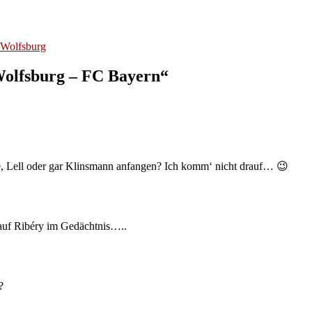
Wolfsburg
olfsburg – FC Bayern“
e, Lell oder gar Klinsmann anfangen? Ich komm‘ nicht drauf… 😉
e auf Ribéry im Gedächtnis…..
?