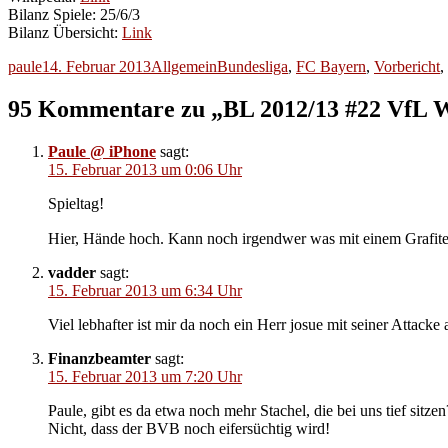
Bilanz Spiele: 25/6/3
Bilanz Übersicht:
Link
Autor
Veröffentlicht
Kategorien
Schlagwörter
paule
14. Februar 2013
Allgemein
Bundesliga
,
FC Bayern
,
Vorbericht
,
am
95 Kommentare zu „BL 2012/13 #22 VfL W
Paule @ iPhone
sagt:
15. Februar 2013 um 0:06 Uhr
Spieltag!
Hier, Hände hoch. Kann noch irgendwer was mit einem Grafit
vadder
sagt:
15. Februar 2013 um 6:34 Uhr
Viel lebhafter ist mir da noch ein Herr josue mit seiner Attack
Finanzbeamter
sagt:
15. Februar 2013 um 7:20 Uhr
Paule, gibt es da etwa noch mehr Stachel, die bei uns tief sitzen
Nicht, dass der BVB noch eifersüchtig wird!