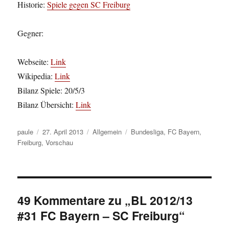
Historie:
Spiele gegen SC Freiburg
Gegner:
Webseite:
Link
Wikipedia:
Link
Bilanz Spiele: 20/5/3
Bilanz Übersicht:
Link
Autor
Veröffentlicht
Kategorien
Schlagwörter
paule
27. April 2013
Allgemein
Bundesliga
,
FC Bayern
,
am
Freiburg
,
Vorschau
49 Kommentare zu „BL 2012/13
#31 FC Bayern – SC Freiburg“