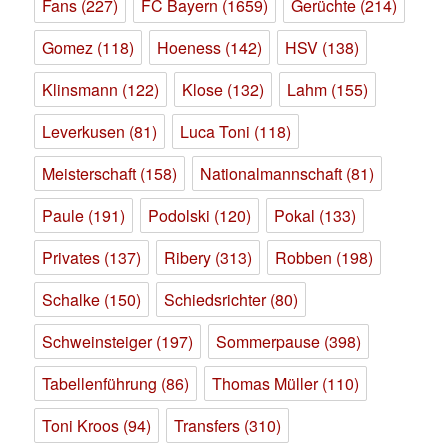
Fans
(227)
FC Bayern
(1659)
Gerüchte
(214)
Gomez
(118)
Hoeness
(142)
HSV
(138)
Klinsmann
(122)
Klose
(132)
Lahm
(155)
Leverkusen
(81)
Luca Toni
(118)
Meisterschaft
(158)
Nationalmannschaft
(81)
Paule
(191)
Podolski
(120)
Pokal
(133)
Privates
(137)
Ribery
(313)
Robben
(198)
Schalke
(150)
Schiedsrichter
(80)
Schweinsteiger
(197)
Sommerpause
(398)
Tabellenführung
(86)
Thomas Müller
(110)
Toni Kroos
(94)
Transfers
(310)