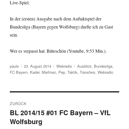
Live-Spiel.
In der (ersten) Ausgabe nach dem Auftaktspiel der
Bundesliga (Bayern gegen Wolfsburg) durfte ich zu Gast
sein.
Wer es verpasst hat: Bitteschön (Youtube, 9:53 Min.).
Autor
Veröffentlicht
Kategorien
Schlagwörter
paule
23. August 2014
Webradio
Ausblick
,
Bundesliga
,
am
FC Bayern
,
Kader
,
Martinez
,
Pep
,
Taktik
,
Transfers
,
Webradio
Beitragsnavigation
ZURÜCK
BL 2014/15 #01 FC Bayern – VfL
Vorheriger
Wolfsburg
Beitrag: