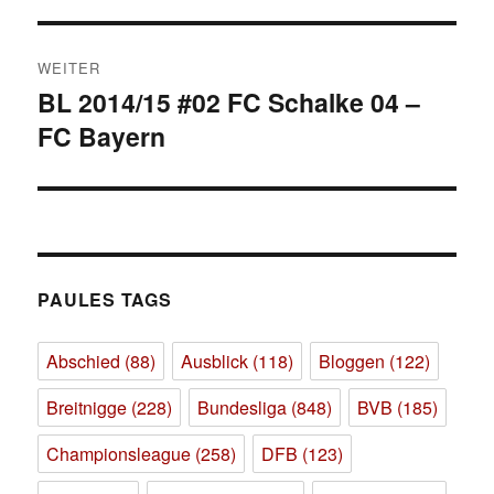
WEITER
BL 2014/15 #02 FC Schalke 04 –
Nächster
FC Bayern
Beitrag:
PAULES TAGS
Abschied
(88)
Ausblick
(118)
Bloggen
(122)
Breitnigge
(228)
Bundesliga
(848)
BVB
(185)
Championsleague
(258)
DFB
(123)