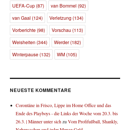
UEFA-Cup
(87)
van Bommel
(92)
van Gaal
(124)
Verletzung
(134)
Vorberichte
(98)
Vorschau
(113)
Weisheiten
(344)
Werder
(182)
Winterpause
(132)
WM
(105)
NEUESTE KOMMENTARE
Corontäne in Frisco, Lippe im Home Office und das
Ende des Playboys - die Links der Woche vom 20.3. bis
26.3. | Männer unter sich
zu
Vom Profifußball, Shankly,
Nebensachen und jeder Menge Geld