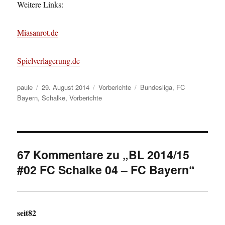
Weitere Links:
Miasanrot.de
Spielverlagerung.de
Autor
Veröffentlicht
Kategorien
Schlagwörter
paule
29. August 2014
Vorberichte
Bundesliga
,
FC
am
Bayern
,
Schalke
,
Vorberichte
67 Kommentare zu „BL 2014/15
#02 FC Schalke 04 – FC Bayern“
seit82
sagt: