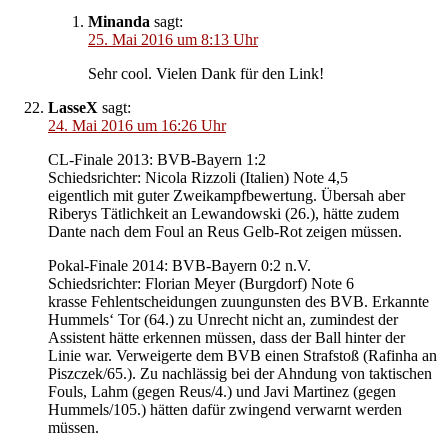
Minanda
sagt:
25. Mai 2016 um 8:13 Uhr
Sehr cool. Vielen Dank für den Link!
LasseX
sagt:
24. Mai 2016 um 16:26 Uhr
CL-Finale 2013: BVB-Bayern 1:2
Schiedsrichter: Nicola Rizzoli (Italien) Note 4,5
eigentlich mit guter Zweikampfbewertung. Übersah aber
Riberys Tätlichkeit an Lewandowski (26.), hätte zudem
Dante nach dem Foul an Reus Gelb-Rot zeigen müssen.
Pokal-Finale 2014: BVB-Bayern 0:2 n.V.
Schiedsrichter: Florian Meyer (Burgdorf) Note 6
krasse Fehlentscheidungen zuungunsten des BVB. Erkannte
Hummels‘ Tor (64.) zu Unrecht nicht an, zumindest der
Assistent hätte erkennen müssen, dass der Ball hinter der
Linie war. Verweigerte dem BVB einen Strafstoß (Rafinha an
Piszczek/65.). Zu nachlässig bei der Ahndung von taktischen
Fouls, Lahm (gegen Reus/4.) und Javi Martinez (gegen
Hummels/105.) hätten dafür zwingend verwarnt werden
müssen.