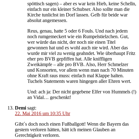
spöttisch sagen) – aber es war kein Hieb, keine Schelln,
einfach nur ein kleiner Schubser. Also sollte man die
Kirche tunlichst im Dorf lassen. Gelb für beide war
absolut angemessen.
Reus, genau, hatte 5 oder 6 Fouls. Und nach jedem
noch rumgemeckert wie ein Rumpelstielzchen. Gut,
wer würde das nicht, der noch nie einen Titel
gewonnen hat und es wohl auch nie wird. Aber das
wurde mir viel zu wenig geahndet. Wie überhaupt Fritz
eher pro BVB gepfiffen hat. Alle kniffligen
Zweikämpfe – alle pro BVB. Also, Herr Schmelzer
und Konsorten, vor allem wenn man nach 70 Minuten
ohne Kraft raus muss: einfach mal Klappe halten.
Tuchels Statements waren hingegen aller Ehren wert.
Und: ach ja: Der nicht gegebene Elfer von Hummels (!)
an Vidal… geschenkt!
Demi
sagt:
22. Mai 2016 um 10:35 Uhr
Gibt´s doch noch einen Fußballgott! Wenn die Bayern das
gestern verloren hätten, hätt ich meinen Glauben an
Gerechtigkeit verloren.