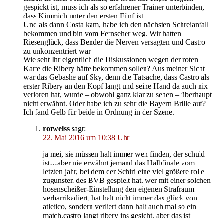
gespickt ist, muss ich als so erfahrener Trainer unterbinden,
dass Kimmich unter den ersten Fünf ist.
Und als dann Costa kam, habe ich den nächsten Schreianfall
bekommen und bin vom Fernseher weg. Wir hatten
Riesenglück, dass Bender die Nerven versagten und Castro
zu unkonzentriert war.
Wie seht Ihr eigentlich die Diskussionen wegen der roten
Karte die Ribery hätte bekommen sollen? Aus meiner Sicht
war das Gebashe auf Sky, denn die Tatsache, dass Castro als
erster Ribery an den Kopf langt und seine Hand da auch nix
verloren hat, wurde – obwohl ganz klar zu sehen – überhaupt
nicht erwähnt. Oder habe ich zu sehr die Bayern Brille auf?
Ich fand Gelb für beide in Ordnung in der Szene.
rotweiss
sagt:
22. Mai 2016 um 10:38 Uhr
ja mei, sie müssen halt immer wen finden, der schuld
ist…aber nie erwähnt jemand das Halbfinale vom
letzten jahr, bei dem der Schiri eine viel größere rolle
zugunsten des BVB gespielt hat. wer mit einer solchen
hosenscheißer-Einstellung den eigenen Strafraum
verbarrikadiert, hat halt nicht immer das glück von
atletico, sondern verliert dann halt auch mal so ein
match.castro langt ribery ins gesicht, aber das ist