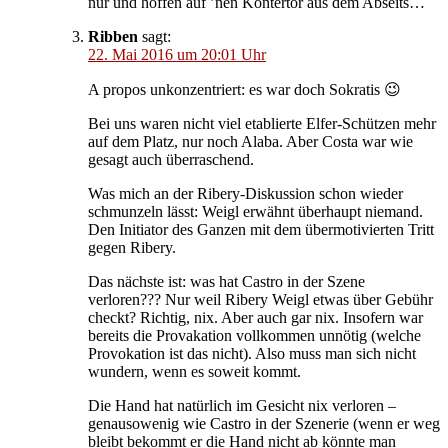
nur und hoffen auf ’nen Kontertor aus dem Abseits…
Ribben
sagt:
22. Mai 2016 um 20:01 Uhr
A propos unkonzentriert: es war doch Sokratis 😉
Bei uns waren nicht viel etablierte Elfer-Schützen mehr
auf dem Platz, nur noch Alaba. Aber Costa war wie
gesagt auch überraschend.
Was mich an der Ribery-Diskussion schon wieder
schmunzeln lässt: Weigl erwähnt überhaupt niemand.
Den Initiator des Ganzen mit dem übermotivierten Tritt
gegen Ribery.
Das nächste ist: was hat Castro in der Szene
verloren??? Nur weil Ribery Weigl etwas über Gebühr
checkt? Richtig, nix. Aber auch gar nix. Insofern war
bereits die Provakation vollkommen unnötig (welche
Provokation ist das nicht). Also muss man sich nicht
wundern, wenn es soweit kommt.
Die Hand hat natürlich im Gesicht nix verloren –
genausowenig wie Castro in der Szenerie (wenn er weg
bleibt bekommt er die Hand nicht ab könnte man