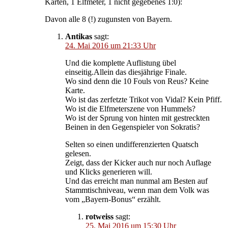
Karten, 1 Elfmeter, 1 nicht gegebenes 1:0):
Davon alle 8 (!) zugunsten von Bayern.
Antikas
sagt:
24. Mai 2016 um 21:33 Uhr
Und die komplette Auflistung übel
einseitig.Allein das diesjährige Finale.
Wo sind denn die 10 Fouls von Reus? Keine
Karte.
Wo ist das zerfetzte Trikot von Vidal? Kein Pfiff.
Wo ist die Elfmeterszene von Hummels?
Wo ist der Sprung von hinten mit gestreckten
Beinen in den Gegenspieler von Sokratis?
Selten so einen undifferenzierten Quatsch
gelesen.
Zeigt, dass der Kicker auch nur noch Auflage
und Klicks generieren will.
Und das erreicht man nunmal am Besten auf
Stammtischniveau, wenn man dem Volk was
vom „Bayern-Bonus“ erzählt.
rotweiss
sagt:
25. Mai 2016 um 15:30 Uhr