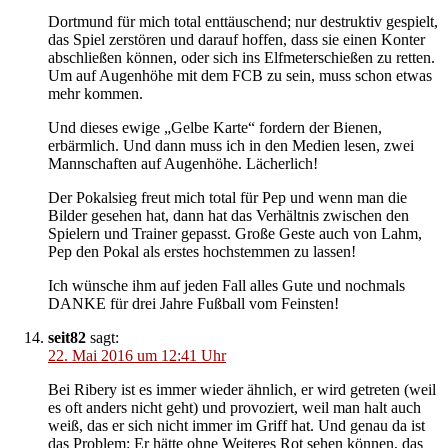
Dortmund für mich total enttäuschend; nur destruktiv gespielt,
das Spiel zerstören und darauf hoffen, dass sie einen Konter
abschließen können, oder sich ins Elfmeterschießen zu retten.
Um auf Augenhöhe mit dem FCB zu sein, muss schon etwas
mehr kommen.
Und dieses ewige „Gelbe Karte“ fordern der Bienen,
erbärmlich. Und dann muss ich in den Medien lesen, zwei
Mannschaften auf Augenhöhe. Lächerlich!
Der Pokalsieg freut mich total für Pep und wenn man die
Bilder gesehen hat, dann hat das Verhältnis zwischen den
Spielern und Trainer gepasst. Große Geste auch von Lahm,
Pep den Pokal als erstes hochstemmen zu lassen!
Ich wünsche ihm auf jeden Fall alles Gute und nochmals
DANKE für drei Jahre Fußball vom Feinsten!
seit82
sagt:
22. Mai 2016 um 12:41 Uhr
Bei Ribery ist es immer wieder ähnlich, er wird getreten (weil
es oft anders nicht geht) und provoziert, weil man halt auch
weiß, das er sich nicht immer im Griff hat. Und genau da ist
das Problem: Er hätte ohne Weiteres Rot sehen können, das