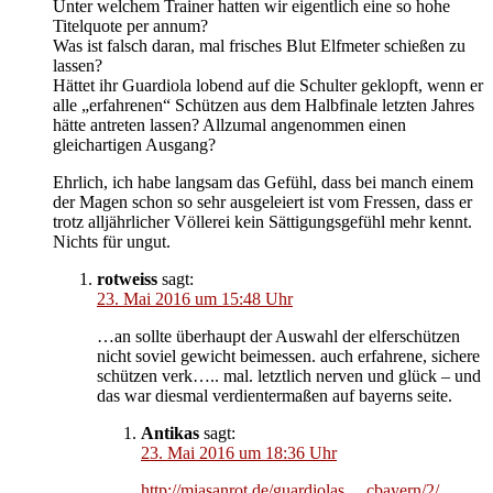
Unter welchem Trainer hatten wir eigentlich eine so hohe
Titelquote per annum?
Was ist falsch daran, mal frisches Blut Elfmeter schießen zu
lassen?
Hättet ihr Guardiola lobend auf die Schulter geklopft, wenn er
alle „erfahrenen“ Schützen aus dem Halbfinale letzten Jahres
hätte antreten lassen? Allzumal angenommen einen
gleichartigen Ausgang?
Ehrlich, ich habe langsam das Gefühl, dass bei manch einem
der Magen schon so sehr ausgeleiert ist vom Fressen, dass er
trotz alljährlicher Völlerei kein Sättigungsgefühl mehr kennt.
Nichts für ungut.
rotweiss
sagt:
23. Mai 2016 um 15:48 Uhr
…an sollte überhaupt der Auswahl der elferschützen
nicht soviel gewicht beimessen. auch erfahrene, sichere
schützen verk….. mal. letztlich nerven und glück – und
das war diesmal verdientermaßen auf bayerns seite.
Antikas
sagt:
23. Mai 2016 um 18:36 Uhr
http://miasanrot.de/guardiolas.....cbayern/2/