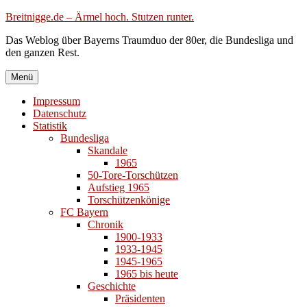
Zum
Breitnigge.de – Ärmel hoch. Stutzen runter.
Inhalt
Das Weblog über Bayerns Traumduo der 80er, die Bundesliga und
springen
den ganzen Rest.
Menü
Impressum
Datenschutz
Statistik
Bundesliga
Skandale
1965
50-Tore-Torschützen
Aufstieg 1965
Torschützenkönige
FC Bayern
Chronik
1900-1933
1933-1945
1945-1965
1965 bis heute
Geschichte
Präsidenten