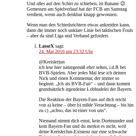
Und alles auf den Schiri zu schieben, ist Banane 😉
Gemessen am Spielverlauf hat der FCB am Samstag
verdient, wenn auch denkbar knapp gewonnen.
Wenn man den Schiedsrichtern etwas ankreiden kann,
dann die immer noch unklare Linie bei taktischen Fouls
– aber da sind Liga und Verband gefordert.
LasseX
sagt:
24. Mai 2016 um 23:32 Uhr
@Kreislerjun
ich lese hier naturgemäß eher selten, i.d.R bei
BVB-Spielen. Aber jedes Mal lese ich deinen
Nick und einen Kommentar, der immer so
beginnt: „Ich als BVB-Fan“ – und dann kommt
grundsätzlich irgendeine Lobhudelei der Bayern.
Die Reaktion der Bayern-Fans auf dich reicht
von a) keine – über b) milde Verachtung – bis hin
zu c) „achso, das ist einer von uns“.
Niemand nimmt dich ernst, kein Dortmunder und
kein Bayern-Fan und du merkst es nicht, weil
deine KreislerJun-Existenz nur eine schwache