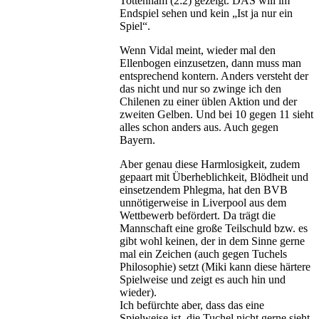
Tottenham (2:2) gezeigt. DAS will im
Endspiel sehen und kein „Ist ja nur ein
Spiel“.
Wenn Vidal meint, wieder mal den
Ellenbogen einzusetzen, dann muss man
entsprechend kontern. Anders versteht der
das nicht und nur so zwinge ich den
Chilenen zu einer üblen Aktion und der
zweiten Gelben. Und bei 10 gegen 11 sieht
alles schon anders aus. Auch gegen
Bayern.
Aber genau diese Harmlosigkeit, zudem
gepaart mit Überheblichkeit, Blödheit und
einsetzendem Phlegma, hat den BVB
unnötigerweise in Liverpool aus dem
Wettbewerb befördert. Da trägt die
Mannschaft eine große Teilschuld bzw. es
gibt wohl keinen, der in dem Sinne gerne
mal ein Zeichen (auch gegen Tuchels
Philosophie) setzt (Miki kann diese härtere
Spielweise und zeigt es auch hin und
wieder).
Ich befürchte aber, dass das eine
Spielweise ist, die Tuchel nicht gerne sieht