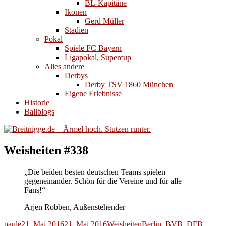
BL-Kapitäne
Ikonen
Gerd Müller
Stadien
Pokal
Spiele FC Bayern
Ligapokal, Supercup
Alles andere
Derbys
Derby TSV 1860 München
Eigene Erlebnisse
Historie
Ballblogs
Weisheiten #338
„Die beiden besten deutschen Teams spielen
gegeneinander. Schön für die Vereine und für alle
Fans!“
Arjen Robben, Außenstehender
Autor
Veröffentlicht
Kategorien
Schlagwörter
paule
21. Mai 2016
21. Mai 2016
Weisheiten
Berlin
,
BVB
,
DFB
,