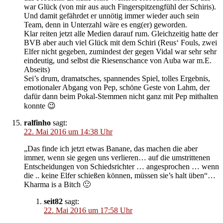
war Glück (von mir aus auch Fingerspitzengfühl der Schiris).
Und damit gefährdet er unnötig immer wieder auch sein
Team, denn in Unterzahl wäre es eng(er) geworden.
Klar reiten jetzt alle Medien darauf rum. Gleichzeitig hatte der
BVB aber auch viel Glück mit dem Schiri (Reus‘ Fouls, zwei
Elfer nicht gegeben, zumindest der gegen Vidal war sehr sehr
eindeutig, und selbst die Riesenschance von Auba war m.E.
Abseits)
Sei’s drum, dramatsches, spannendes Spiel, tolles Ergebnis,
emotionaler Abgang von Pep, schöne Geste von Lahm, der
dafür dann beim Pokal-Stemmen nicht ganz mit Pep mithalten
konnte 😉
ralfinho
sagt:
22. Mai 2016 um 14:38 Uhr
„Das finde ich jetzt etwas Banane, das machen die aber
immer, wenn sie gegen uns verlieren… auf die umstrittenen
Entscheidungen von Schiedsrichter … angesprochen … wenn
die .. keine Elfer schießen können, müssen sie’s halt üben“…
Kharma is a Bitch 🙂
seit82
sagt:
22. Mai 2016 um 17:58 Uhr