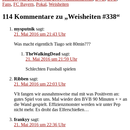
am
Fans
,
FC Bayern
,
Pokal
,
Weisheiten
114 Kommentare zu „Weisheiten #338“
mysputnik
sagt:
21. Mai 2016 um 21:43 Uhr
Was macht eigentlich Tiago seit 80min???
TheWalkingDead
sagt:
21. Mai 2016 um 21:59 Uhr
Schlechten Fussball spielen
Ribben
sagt:
21. Mai 2016 um 22:03 Uhr
Vlt fangen wir ausnahmsweise mal mit was Positivem an:
gutes Spiel von uns. Mal wieder den BVB 90 Minuten + × an
die Wand gespielt. Effizienzmonster werden wir unter Pep
nicht mehr. Es droht das Elferschießen…
frankyy
sagt:
21. Mai 2016 um 22:36 Uhr