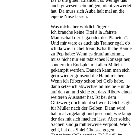
BVB die guten Chancen, so wenige das
auch gewesen sein mögen, nicht verwertet
hat. Da muss sich Auba halt mal an die
eigene Nase fassen.
Was mich aber wirklich ärgert:
Ich brauche keine Titel à la „fairste
Mannschaft der Liga oder des Planeten“.
Und mir wäre es auch als Trainer egal, ob
ich da wie Tuchel freundschaftliche Bande
zu Pep habe: Wenn es drauf ankommt,
muss nicht nur ein taktisches Konzept her,
sondern im Endspiel mit allen Mitteln
gekämpft werden. Danach kann man sich
gern wieder grinsend die Hand reichen.
Wenn ich Ribery schon bei Gelb habe,
dann setze ich abwechselnd meine Hunde
auf den an und siehe zu, dass Ribery einen
weiteren Ausraster hat. Ist bei dem
Giftzwerg doch nicht schwer. Gleiches gilt
für Müller nach der Gelben. Dann wird
halt mal zugelangt und geschaut, wie lange
der das mit sich machen lässt. Aber solche
Sachen sind ja mittlerweile verpönt. Wie´s
geht, hat das Spiel Chelsea gegen