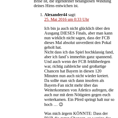
Brise ist, die irgendeiner belanglosen Windung
deines Hirns entwichen ist.
Alexander44
sagt:
25. Mai 2016 um 0:33 Uhr
Ich bin ja auch nicht glücklich über den
Ausgang DIESES Finals, aber man kann
nun wirklich nicht sagen, dass der FCB
dieses Mal absolut unverdient den Pokal
geholt hat.
Nicht dass ich das Spiel hochklassig fand,
aber ich fand´s immerhin ganz spannend.
Und auch wenn der FCB feldüberlegen
war, richtig zahlreiche und großartige
Chancen hat Bayern in diesen 120
Minuten nun auch nicht wieder kreiert.
Da sollte man sich dann insofern als
Bayern-Fan nicht mehr über das
Weiterkommen von Atletico aufregen, die
auch nur mit dem Nötigsten gegen euch
weiterkamen. Ein Pferd springt halt nur so
hoch … 😉
Was mich ärgern KÖNNTE: Dass der