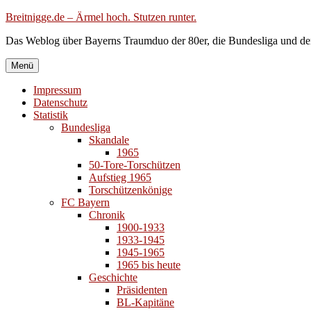
Zum
Breitnigge.de – Ärmel hoch. Stutzen runter.
Inhalt
Das Weblog über Bayerns Traumduo der 80er, die Bundesliga und de
springen
Menü
Impressum
Datenschutz
Statistik
Bundesliga
Skandale
1965
50-Tore-Torschützen
Aufstieg 1965
Torschützenkönige
FC Bayern
Chronik
1900-1933
1933-1945
1945-1965
1965 bis heute
Geschichte
Präsidenten
BL-Kapitäne