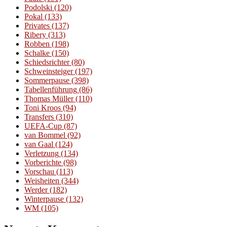
Podolski
(120)
Pokal
(133)
Privates
(137)
Ribery
(313)
Robben
(198)
Schalke
(150)
Schiedsrichter
(80)
Schweinsteiger
(197)
Sommerpause
(398)
Tabellenführung
(86)
Thomas Müller
(110)
Toni Kroos
(94)
Transfers
(310)
UEFA-Cup
(87)
van Bommel
(92)
van Gaal
(124)
Verletzung
(134)
Vorberichte
(98)
Vorschau
(113)
Weisheiten
(344)
Werder
(182)
Winterpause
(132)
WM
(105)