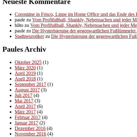
Neueste Kommentare
Corontäne in Frisco, Lippe im Home Office und das Ende des P
paule
zu
Vom Profifußball, Shankly, Nebensachen und jeder 
hilto
zu
Vom Profifußball, Shankly, Nebensachen und jeder M
paule
zu
Die Hysterisierung der gegenwartlichen Fußlümmelei – 
Stadtneurotiker
zu
Die Hysterisierung der gegenwartlichen Fußl
Paules Archiv
Oktober 2025
(1)
März 2020
(1)
April 2019
(1)
April 2018
(1)
September 2017
(1)
August 2017
(3)
Juli 2017
(4)
Mai 2017
(3)
April 2017
(6)
März 2017
(4)
Februar 2017
(4)
Januar 2017
(2)
Dezember 2016
(4)
November 2016
(4)