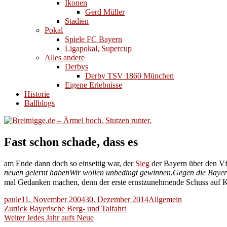
Ikonen
Gerd Müller
Stadien
Pokal
Spiele FC Bayern
Ligapokal, Supercup
Alles andere
Derbys
Derby TSV 1860 München
Eigene Erlebnisse
Historie
Ballblogs
Fast schon schade, dass es
am Ende dann doch so einseitig war, der
Sieg
der Bayern über den Vf
neuen gelernt haben
Wir wollen unbedingt gewinnen.
Gegen die Bayern 
mal Gedanken machen, denn der erste ernstzunehmende Schuss auf Ka
Autor
Veröffentlicht
Kategorien
paule
11. November 2004
30. Dezember 2014
Allgemein
Beitragsnavigation
am
Vorheriger
Zurück
Bayerische Berg- und Talfahrt
Nächster
Beitrag:
Weiter
Jedes Jahr aufs Neue
Beitrag: