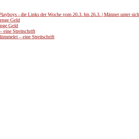
layboys - die Links der Woche vom 20.3. bis 26.3. | Männer unter sic
Menge Geld
enge Geld
eine Streitschrift
ümmelei – eine Streitschrift