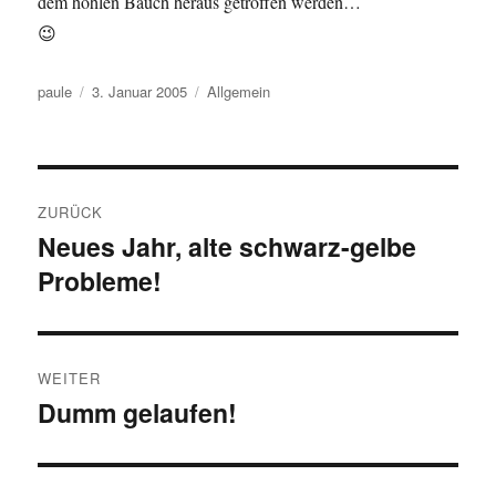
dem hohlen Bauch heraus getroffen werden…
😉
Autor
Veröffentlicht
Kategorien
paule
3. Januar 2005
Allgemein
am
Beitragsnavigation
ZURÜCK
Neues Jahr, alte schwarz-gelbe
Vorheriger
Probleme!
Beitrag:
WEITER
Dumm gelaufen!
Nächster
Beitrag: