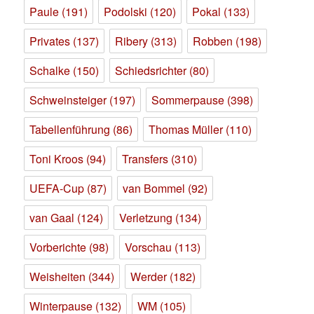
Paule
(191)
Podolski
(120)
Pokal
(133)
Privates
(137)
Ribery
(313)
Robben
(198)
Schalke
(150)
Schiedsrichter
(80)
Schweinsteiger
(197)
Sommerpause
(398)
Tabellenführung
(86)
Thomas Müller
(110)
Toni Kroos
(94)
Transfers
(310)
UEFA-Cup
(87)
van Bommel
(92)
van Gaal
(124)
Verletzung
(134)
Vorberichte
(98)
Vorschau
(113)
Weisheiten
(344)
Werder
(182)
Winterpause
(132)
WM
(105)