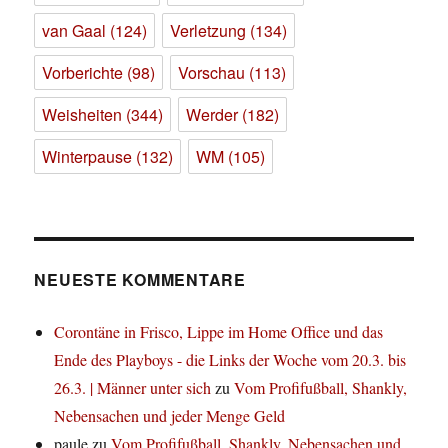
van Gaal
(124)
Verletzung
(134)
Vorberichte
(98)
Vorschau
(113)
Weisheiten
(344)
Werder
(182)
Winterpause
(132)
WM
(105)
NEUESTE KOMMENTARE
Corontäne in Frisco, Lippe im Home Office und das
Ende des Playboys - die Links der Woche vom 20.3. bis
26.3. | Männer unter sich
zu
Vom Profifußball, Shankly,
Nebensachen und jeder Menge Geld
paule
zu
Vom Profifußball, Shankly, Nebensachen und