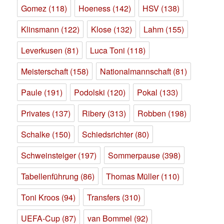
Gomez
(118)
Hoeness
(142)
HSV
(138)
Klinsmann
(122)
Klose
(132)
Lahm
(155)
Leverkusen
(81)
Luca Toni
(118)
Meisterschaft
(158)
Nationalmannschaft
(81)
Paule
(191)
Podolski
(120)
Pokal
(133)
Privates
(137)
Ribery
(313)
Robben
(198)
Schalke
(150)
Schiedsrichter
(80)
Schweinsteiger
(197)
Sommerpause
(398)
Tabellenführung
(86)
Thomas Müller
(110)
Toni Kroos
(94)
Transfers
(310)
UEFA-Cup
(87)
van Bommel
(92)