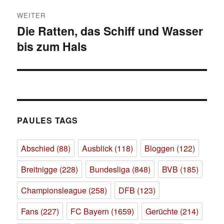
WEITER
Die Ratten, das Schiff und Wasser
Nächster
bis zum Hals
Beitrag:
PAULES TAGS
Abschied
(88)
Ausblick
(118)
Bloggen
(122)
Breitnigge
(228)
Bundesliga
(848)
BVB
(185)
Championsleague
(258)
DFB
(123)
Fans
(227)
FC Bayern
(1659)
Gerüchte
(214)