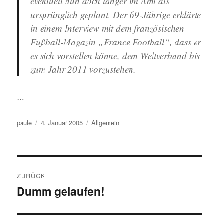
eventuell nun doch länger im Amt als
ursprünglich geplant. Der 69-Jährige erklärte
in einem Interview mit dem französischen
Fußball-Magazin „France Football“, dass er
es sich vorstellen könne, dem Weltverband bis
zum Jahr 2011 vorzustehen.
…
Autor
Veröffentlicht
Kategorien
paule
4. Januar 2005
Allgemein
am
Beitragsnavigation
ZURÜCK
Dumm gelaufen!
Vorheriger
Beitrag: