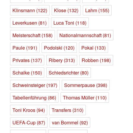
Klinsmann
(122)
Klose
(132)
Lahm
(155)
Leverkusen
(81)
Luca Toni
(118)
Meisterschaft
(158)
Nationalmannschaft
(81)
Paule
(191)
Podolski
(120)
Pokal
(133)
Privates
(137)
Ribery
(313)
Robben
(198)
Schalke
(150)
Schiedsrichter
(80)
Schweinsteiger
(197)
Sommerpause
(398)
Tabellenführung
(86)
Thomas Müller
(110)
Toni Kroos
(94)
Transfers
(310)
UEFA-Cup
(87)
van Bommel
(92)