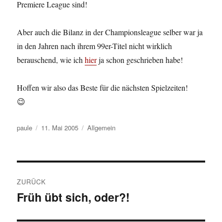
Premiere League sind!
Aber auch die Bilanz in der Championsleague selber war ja
in den Jahren nach ihrem 99er-Titel nicht wirklich
berauschend, wie ich
hier
ja schon geschrieben habe!
Hoffen wir also das Beste für die nächsten Spielzeiten!
😉
Autor
Veröffentlicht
Kategorien
paule
11. Mai 2005
Allgemein
am
Beitragsnavigation
ZURÜCK
Früh übt sich, oder?!
Vorheriger
Beitrag: