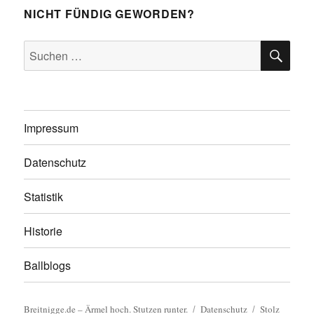
NICHT FÜNDIG GEWORDEN?
SU
Suchen
nach:
Impressum
Datenschutz
Statistik
Historie
Ballblogs
Breitnigge.de – Ärmel hoch. Stutzen runter.
Datenschutz
Stolz