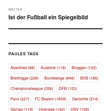
WEITER
Ist der Fußball ein Spiegelbild
Nächster
Beitrag:
PAULES TAGS
Abschied
(88)
Ausblick
(118)
Bloggen
(122)
Breitnigge
(228)
Bundesliga
(848)
BVB
(185)
Championsleague
(258)
DFB
(123)
Fans
(227)
FC Bayern
(1659)
Gerüchte
(214)
Gomez
(118)
Hoeness
(142)
HSV
(138)