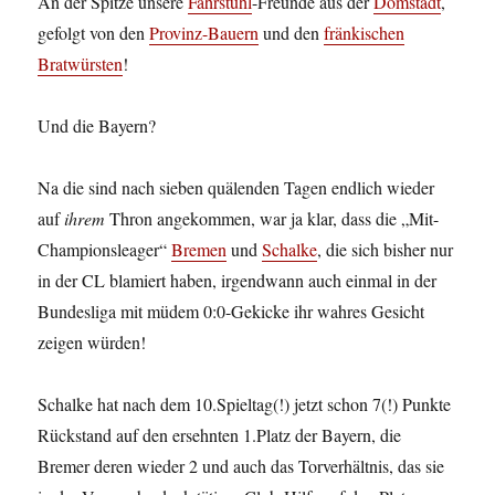
An der Spitze unsere
Fahrstuhl
-Freunde aus der
Domstadt
,
gefolgt von den
Provinz-Bauern
und den
fränkischen
Bratwürsten
!
Und die Bayern?
Na die sind nach sieben quälenden Tagen endlich wieder
auf
ihrem
Thron angekommen, war ja klar, dass die „Mit-
Championsleager“
Bremen
und
Schalke
, die sich bisher nur
in der CL blamiert haben, irgendwann auch einmal in der
Bundesliga mit müdem 0:0-Gekicke ihr wahres Gesicht
zeigen würden!
Schalke hat nach dem 10.Spieltag(!) jetzt schon 7(!) Punkte
Rückstand auf den ersehnten 1.Platz der Bayern, die
Bremer deren wieder 2 und auch das Torverhältnis, das sie