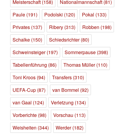
Meisterschaft
(158)
Nationalmannschaft
(81)
Paule
(191)
Podolski
(120)
Pokal
(133)
Privates
(137)
Ribery
(313)
Robben
(198)
Schalke
(150)
Schiedsrichter
(80)
Schweinsteiger
(197)
Sommerpause
(398)
Tabellenführung
(86)
Thomas Müller
(110)
Toni Kroos
(94)
Transfers
(310)
UEFA-Cup
(87)
van Bommel
(92)
van Gaal
(124)
Verletzung
(134)
Vorberichte
(98)
Vorschau
(113)
Weisheiten
(344)
Werder
(182)