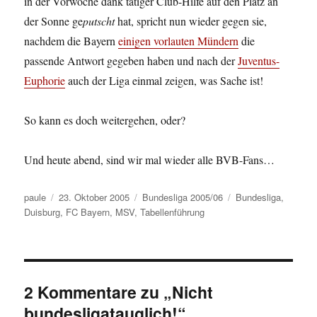
in der Vorwoche dank tätiger Club-Hilfe auf den Platz an
der Sonne ge
putscht
hat, spricht nun wieder gegen sie,
nachdem die Bayern
einigen vorlauten Mündern
die
passende Antwort gegeben haben und nach der
Juventus-
Euphorie
auch der Liga einmal zeigen, was Sache ist!
So kann es doch weitergehen, oder?
Und heute abend, sind wir mal wieder alle BVB-Fans…
Autor
Veröffentlicht
Kategorien
Schlagwörter
paule
23. Oktober 2005
Bundesliga 2005/06
Bundesliga
,
am
Duisburg
,
FC Bayern
,
MSV
,
Tabellenführung
2 Kommentare zu „Nicht
bundesligatauglich!“