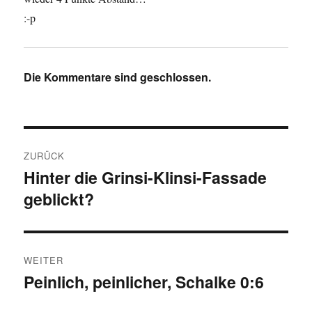
:-p
Die Kommentare sind geschlossen.
Beitragsnavigation
ZURÜCK
Hinter die Grinsi-Klinsi-Fassade
Vorheriger
geblickt?
Beitrag:
WEITER
Peinlich, peinlicher, Schalke 0:6
Nächster
Beitrag: