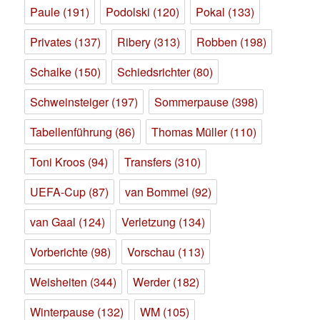
Paule
(191)
Podolski
(120)
Pokal
(133)
Privates
(137)
Ribery
(313)
Robben
(198)
Schalke
(150)
Schiedsrichter
(80)
Schweinsteiger
(197)
Sommerpause
(398)
Tabellenführung
(86)
Thomas Müller
(110)
Toni Kroos
(94)
Transfers
(310)
UEFA-Cup
(87)
van Bommel
(92)
van Gaal
(124)
Verletzung
(134)
Vorberichte
(98)
Vorschau
(113)
Weisheiten
(344)
Werder
(182)
Winterpause
(132)
WM
(105)