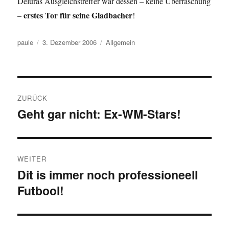
Deluras Ausgleichstreffer war dessen – keine Überraschung
erstes Tor für seine Gladbacher
–
!
Autor
Veröffentlicht
Kategorien
paule
3. Dezember 2006
Allgemein
am
Beitragsnavigation
ZURÜCK
Geht gar nicht: Ex-WM-Stars!
Vorheriger
Beitrag:
WEITER
Dit is immer noch professioneell
Nächster
Futbool!
Beitrag: