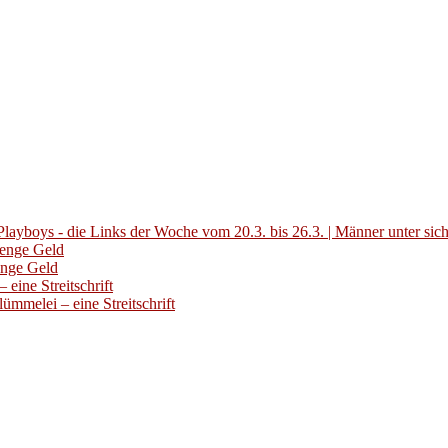
layboys - die Links der Woche vom 20.3. bis 26.3. | Männer unter sic
Menge Geld
enge Geld
eine Streitschrift
ümmelei – eine Streitschrift