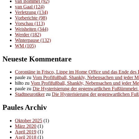
van Bommel
(92)
van Gaal
(124)
Verletzung
(134)
Vorberichte
(98)
Vorschau
(113)
Weisheiten
(344)
Werder
(182)
Winterpause
(132)
WM
(105)
Neueste Kommentare
Corontäne in Frisco, Lippe im Home Office und das Ende des P
paule
zu
Vom Profifußball, Shankly, Nebensachen und jeder 
hilto
zu
Vom Profifußball, Shankly, Nebensachen und jeder M
paule
zu
Die Hysterisierung der gegenwartlichen Fußlümmelei – 
Stadtneurotiker
zu
Die Hysterisierung der gegenwartlichen Fußl
Paules Archiv
Oktober 2025
(1)
März 2020
(1)
April 2019
(1)
April 2018
(1)