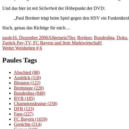
Und das hier ist
mit Sicherheit
der Höhepunkt der DVD:
„Paul Breitner trägt beim Spiel gegen den HSV ein Funkmikrofo
Hach, genau das Richtige für mich…
Autor
Veröffentlicht
Kategorien
Schlagwörter
paule
16. Dezember 2006
Allgemein
70er
,
Breitner
,
Bundesliga
,
Doku
Beitragsnavigation
am
Vorheriger
Zurück
Pay-TV, FC Bayern und freie Marktwirtschaft!
Nächster
Beitrag:
Weiter
Weisheiten # 6
Beitrag:
Paules Tags
Abschied
(88)
Ausblick
(118)
Bloggen
(122)
Breitnigge
(228)
Bundesliga
(848)
BVB
(185)
Championsleague
(258)
DFB
(123)
Fans
(227)
FC Bayern
(1659)
Gerüchte
(214)