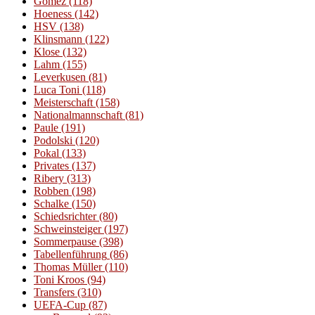
Gomez
(118)
Hoeness
(142)
HSV
(138)
Klinsmann
(122)
Klose
(132)
Lahm
(155)
Leverkusen
(81)
Luca Toni
(118)
Meisterschaft
(158)
Nationalmannschaft
(81)
Paule
(191)
Podolski
(120)
Pokal
(133)
Privates
(137)
Ribery
(313)
Robben
(198)
Schalke
(150)
Schiedsrichter
(80)
Schweinsteiger
(197)
Sommerpause
(398)
Tabellenführung
(86)
Thomas Müller
(110)
Toni Kroos
(94)
Transfers
(310)
UEFA-Cup
(87)