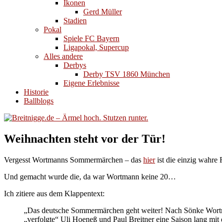
Ikonen
Gerd Müller
Stadien
Pokal
Spiele FC Bayern
Ligapokal, Supercup
Alles andere
Derbys
Derby TSV 1860 München
Eigene Erlebnisse
Historie
Ballblogs
Weihnachten steht vor der Tür!
Vergesst Wortmanns Sommermärchen – das
hier
ist die einzig wahre
Und gemacht wurde die, da war Wortmann keine 20…
Ich zitiere aus dem Klappentext:
„Das deutsche Sommermärchen geht weiter! Nach Sönke Wortma
„verfolgte“ Uli Hoeneß und Paul Breitner eine Saison lang mit