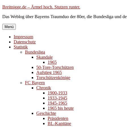
Zum
Breitnigge.de – Ärmel hoch. Stutzen runter.
Inhalt
Das Weblog über Bayerns Traumduo der 80er, die Bundesliga und de
springen
Menü
Impressum
Datenschutz
Statistik
Bundesliga
Skandale
1965
50-Tore-Torschützen
Aufstieg 1965
Torschützenkönige
FC Bayern
Chronik
1900-1933
1933-1945
1945-1965
1965 bis heute
Geschichte
Präsidenten
BL-Kapitäne