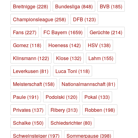
Breitnigge
(228)
Bundesliga
(848)
BVB
(185)
Championsleague
(258)
DFB
(123)
Fans
(227)
FC Bayern
(1659)
Gerüchte
(214)
Gomez
(118)
Hoeness
(142)
HSV
(138)
Klinsmann
(122)
Klose
(132)
Lahm
(155)
Leverkusen
(81)
Luca Toni
(118)
Meisterschaft
(158)
Nationalmannschaft
(81)
Paule
(191)
Podolski
(120)
Pokal
(133)
Privates
(137)
Ribery
(313)
Robben
(198)
Schalke
(150)
Schiedsrichter
(80)
Schweinsteiger
(197)
Sommerpause
(398)