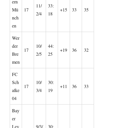
ern
11/
33:
Mü
17
+15
33
35
2/4
18
nch
en
Wer
der
10/
44:
17
+19
36
32
Bre
2/5
25
men
FC
Sch
10/
30:
17
+11
36
33
alke
3/4
19
04
Bay
er
Lev
9/3/
30: