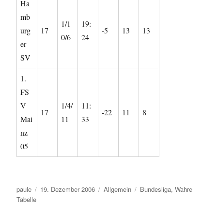
Ha
mb
1/1
19:
urg
17
-5
13
13
0/6
24
er
SV
1.
FS
V
1/4/
11:
17
-22
11
8
Mai
11
33
nz
05
Autor
Veröffentlicht
Kategorien
Schlagwörter
paule
19. Dezember 2006
Allgemein
Bundesliga
,
Wahre
am
Tabelle