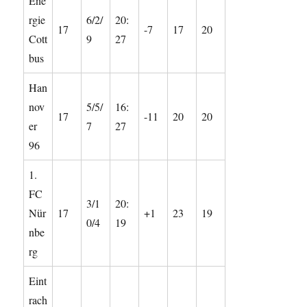
Ene
rgie
6/2/
20:
17
-7
17
20
Cott
9
27
bus
Han
nov
5/5/
16:
17
-11
20
20
er
7
27
96
1.
FC
3/1
20:
Nür
17
+1
23
19
0/4
19
nbe
rg
Eint
rach