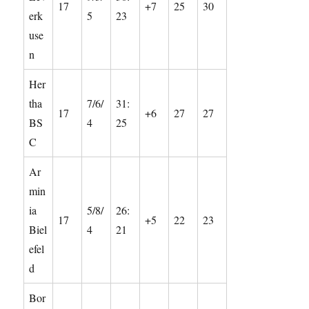
17
+7
25
30
erk
5
23
use
n
Her
tha
7/6/
31:
17
+6
27
27
BS
4
25
C
Ar
min
ia
5/8/
26:
17
+5
22
23
Biel
4
21
efel
d
Bor