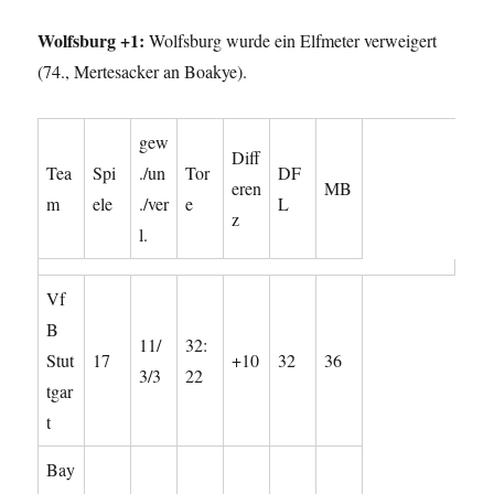
Wolfsburg +1:
Wolfsburg wurde ein Elfmeter verweigert
(74., Mertesacker an Boakye).
gew
Diff
Tea
Spi
./un
Tor
DF
eren
MB
m
ele
./ver
e
L
z
l.
Vf
B
11/
32:
Stut
17
+10
32
36
3/3
22
tgar
t
Bay