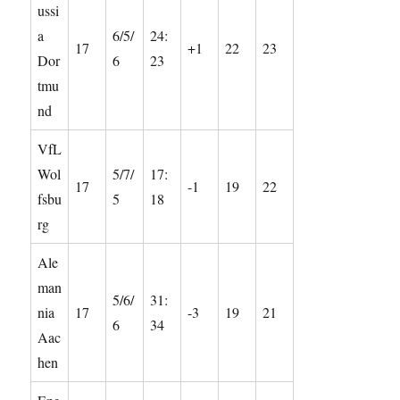
ussi
a
6/5/
24:
17
+1
22
23
Dor
6
23
tmu
nd
VfL
Wol
5/7/
17:
17
-1
19
22
fsbu
5
18
rg
Ale
man
5/6/
31:
nia
17
-3
19
21
6
34
Aac
hen