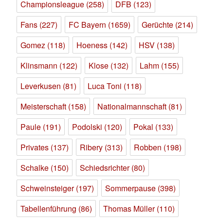
Championsleague
(258)
DFB
(123)
Fans
(227)
FC Bayern
(1659)
Gerüchte
(214)
Gomez
(118)
Hoeness
(142)
HSV
(138)
Klinsmann
(122)
Klose
(132)
Lahm
(155)
Leverkusen
(81)
Luca Toni
(118)
Meisterschaft
(158)
Nationalmannschaft
(81)
Paule
(191)
Podolski
(120)
Pokal
(133)
Privates
(137)
Ribery
(313)
Robben
(198)
Schalke
(150)
Schiedsrichter
(80)
Schweinsteiger
(197)
Sommerpause
(398)
Tabellenführung
(86)
Thomas Müller
(110)