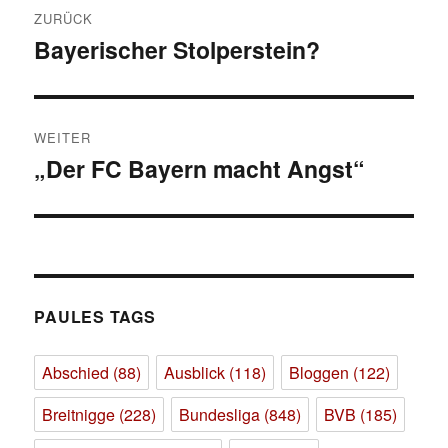
Beitragsnavigation
ZURÜCK
Bayerischer Stolperstein?
Vorheriger
Beitrag:
WEITER
„Der FC Bayern macht Angst“
Nächster
Beitrag:
PAULES TAGS
Abschied
(88)
Ausblick
(118)
Bloggen
(122)
Breitnigge
(228)
Bundesliga
(848)
BVB
(185)