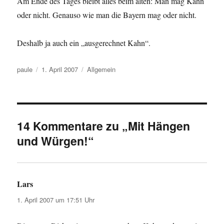
Am Ende des Tages bleibt alles beim alten: Man mag Kahn
oder nicht. Genauso wie man die Bayern mag oder nicht.
Deshalb ja auch ein „ausgerechnet Kahn“.
Autor
Veröffentlicht
Kategorien
paule
1. April 2007
Allgemein
am
14 Kommentare zu „Mit Hängen
und Würgen!“
Lars
sagt:
1. April 2007 um 17:51 Uhr