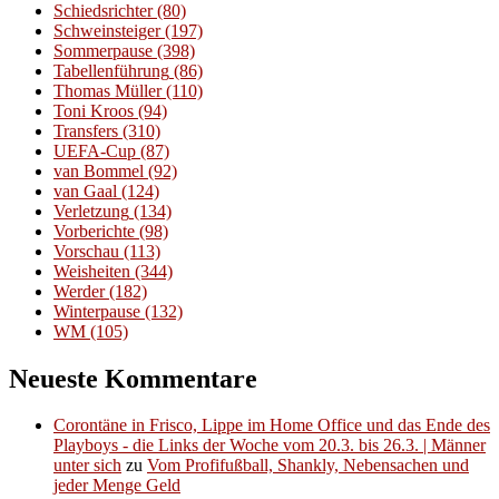
Schiedsrichter
(80)
Schweinsteiger
(197)
Sommerpause
(398)
Tabellenführung
(86)
Thomas Müller
(110)
Toni Kroos
(94)
Transfers
(310)
UEFA-Cup
(87)
van Bommel
(92)
van Gaal
(124)
Verletzung
(134)
Vorberichte
(98)
Vorschau
(113)
Weisheiten
(344)
Werder
(182)
Winterpause
(132)
WM
(105)
Neueste Kommentare
Corontäne in Frisco, Lippe im Home Office und das Ende des
Playboys - die Links der Woche vom 20.3. bis 26.3. | Männer
unter sich
zu
Vom Profifußball, Shankly, Nebensachen und
jeder Menge Geld