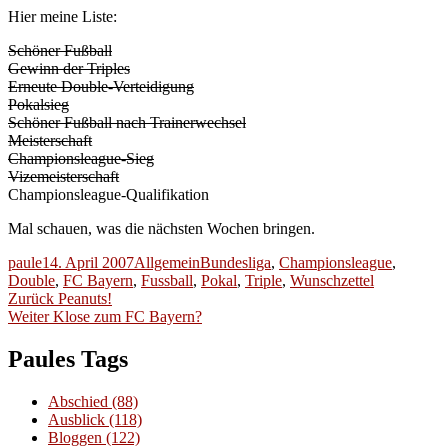
Hier meine Liste:
Schöner Fußball
Gewinn der Triples
Erneute Double-Verteidigung
Pokalsieg
Schöner Fußball nach Trainerwechsel
Meisterschaft
Championsleague-Sieg
Vizemeisterschaft
Championsleague-Qualifikation
Mal schauen, was die nächsten Wochen bringen.
Autor
Veröffentlicht
Kategorien
Schlagwörter
paule
14. April 2007
Allgemein
Bundesliga
,
Championsleague
,
am
Double
,
FC Bayern
,
Fussball
,
Pokal
,
Triple
,
Wunschzettel
Beitragsnavigation
Vorheriger
Zurück
Peanuts!
Nächster
Beitrag:
Weiter
Klose zum FC Bayern?
Beitrag:
Paules Tags
Abschied
(88)
Ausblick
(118)
Bloggen
(122)