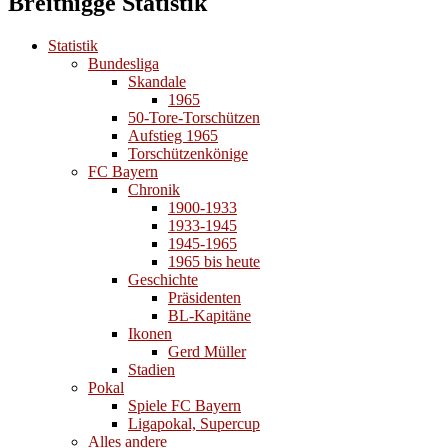
Breitnigge Statistik
Statistik
Bundesliga
Skandale
1965
50-Tore-Torschützen
Aufstieg 1965
Torschützenkönige
FC Bayern
Chronik
1900-1933
1933-1945
1945-1965
1965 bis heute
Geschichte
Präsidenten
BL-Kapitäne
Ikonen
Gerd Müller
Stadien
Pokal
Spiele FC Bayern
Ligapokal, Supercup
Alles andere