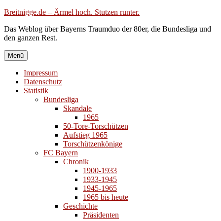
Zum
Breitnigge.de – Ärmel hoch. Stutzen runter.
Inhalt
Das Weblog über Bayerns Traumduo der 80er, die Bundesliga und
springen
den ganzen Rest.
Menü
Impressum
Datenschutz
Statistik
Bundesliga
Skandale
1965
50-Tore-Torschützen
Aufstieg 1965
Torschützenkönige
FC Bayern
Chronik
1900-1933
1933-1945
1945-1965
1965 bis heute
Geschichte
Präsidenten