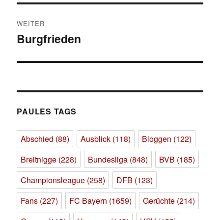
WEITER
Burgfrieden
Nächster
Beitrag:
PAULES TAGS
Abschied
(88)
Ausblick
(118)
Bloggen
(122)
Breitnigge
(228)
Bundesliga
(848)
BVB
(185)
Championsleague
(258)
DFB
(123)
Fans
(227)
FC Bayern
(1659)
Gerüchte
(214)