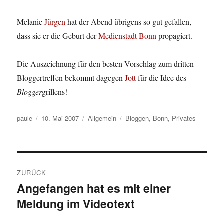
Melanie
Jürgen
hat der Abend übrigens so gut gefallen,
dass
sie
er die Geburt der
Medienstadt Bonn
propagiert.
Die Auszeichnung für den besten Vorschlag zum dritten
Bloggertreffen bekommt dagegen
Jott
für die Idee des
Blogger
grillens!
Autor
Veröffentlicht
Kategorien
Schlagwörter
paule
10. Mai 2007
Allgemein
Bloggen
,
Bonn
,
Privates
am
Beitragsnavigation
ZURÜCK
Angefangen hat es mit einer
Vorheriger
Meldung im Videotext
Beitrag: