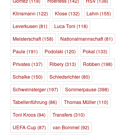
Gomez
(118)
Hoeness
(142)
HSV
(138)
Klinsmann
(122)
Klose
(132)
Lahm
(155)
Leverkusen
(81)
Luca Toni
(118)
Meisterschaft
(158)
Nationalmannschaft
(81)
Paule
(191)
Podolski
(120)
Pokal
(133)
Privates
(137)
Ribery
(313)
Robben
(198)
Schalke
(150)
Schiedsrichter
(80)
Schweinsteiger
(197)
Sommerpause
(398)
Tabellenführung
(86)
Thomas Müller
(110)
Toni Kroos
(94)
Transfers
(310)
UEFA-Cup
(87)
van Bommel
(92)