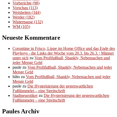
Vorberichte
(98)
Vorschau
(113)
Weisheiten
(344)
Werder
(182)
Winterpause
(132)
WM
(105)
Neueste Kommentare
Corontäne in Frisco, Lippe im Home Office und das Ende des
Playboys - die Links der Woche vom 20.3. bis 26.3. | Männer
unter sich
zu
Vom Profifußball, Shankly, Nebensachen und
jeder Menge Geld
paule
zu
Vom Profifußball, Shankly, Nebensachen und jeder
Menge Geld
hilto
zu
Vom Profifußball, Shankly, Nebensachen und jeder
Menge Geld
paule
zu
Die Hysterisierung der gegenwartlichen
Fußlümmelei – eine Streitschrift
Stadtneurotiker
zu
Die Hysterisierung der gegenwartlichen
Fußlümmelei – eine Streitschrift
Paules Archiv