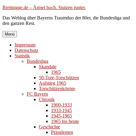
Zum
Breitnigge.de – Ärmel hoch. Stutzen runter.
Inhalt
Das Weblog über Bayerns Traumduo der 80er, die Bundesliga und
springen
den ganzen Rest.
Menü
Impressum
Datenschutz
Statistik
Bundesliga
Skandale
1965
50-Tore-Torschützen
Aufstieg 1965
Torschützenkönige
FC Bayern
Chronik
1900-1933
1933-1945
1945-1965
1965 bis heute
Geschichte
Präsidenten