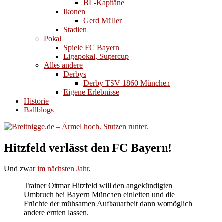
BL-Kapitäne
Ikonen
Gerd Müller
Stadien
Pokal
Spiele FC Bayern
Ligapokal, Supercup
Alles andere
Derbys
Derby TSV 1860 München
Eigene Erlebnisse
Historie
Ballblogs
Hitzfeld verlässt den FC Bayern!
Und zwar
im nächsten Jahr
.
Trainer Ottmar Hitzfeld will den angekündigten
Umbruch bei Bayern München einleiten und die
Früchte der mühsamen Aufbauarbeit dann womöglich
andere ernten lassen.