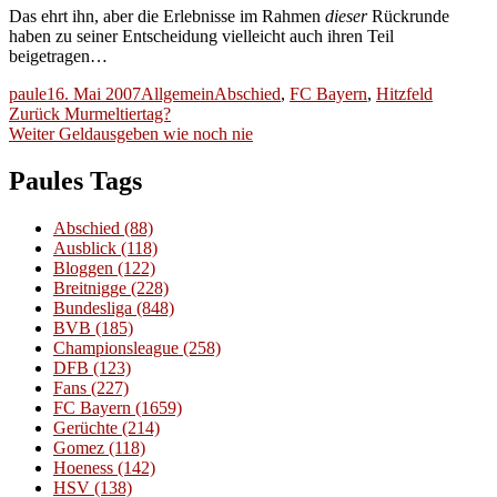
Das ehrt ihn, aber die Erlebnisse im Rahmen
dieser
Rückrunde
haben zu seiner Entscheidung vielleicht auch ihren Teil
beigetragen…
Autor
Veröffentlicht
Kategorien
Schlagwörter
paule
16. Mai 2007
Allgemein
Abschied
,
FC Bayern
,
Hitzfeld
Beitragsnavigation
am
Vorheriger
Zurück
Murmeltiertag?
Nächster
Beitrag:
Weiter
Geldausgeben wie noch nie
Beitrag:
Paules Tags
Abschied
(88)
Ausblick
(118)
Bloggen
(122)
Breitnigge
(228)
Bundesliga
(848)
BVB
(185)
Championsleague
(258)
DFB
(123)
Fans
(227)
FC Bayern
(1659)
Gerüchte
(214)
Gomez
(118)
Hoeness
(142)
HSV
(138)