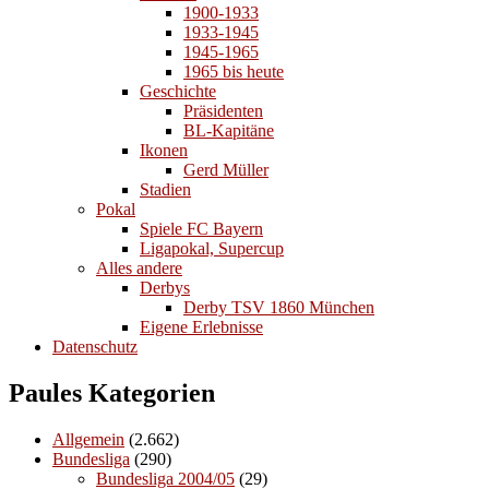
1900-1933
1933-1945
1945-1965
1965 bis heute
Geschichte
Präsidenten
BL-Kapitäne
Ikonen
Gerd Müller
Stadien
Pokal
Spiele FC Bayern
Ligapokal, Supercup
Alles andere
Derbys
Derby TSV 1860 München
Eigene Erlebnisse
Datenschutz
Paules Kategorien
Allgemein
(2.662)
Bundesliga
(290)
Bundesliga 2004/05
(29)