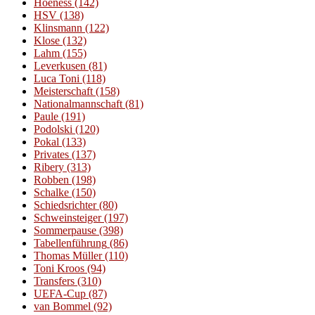
Hoeness
(142)
HSV
(138)
Klinsmann
(122)
Klose
(132)
Lahm
(155)
Leverkusen
(81)
Luca Toni
(118)
Meisterschaft
(158)
Nationalmannschaft
(81)
Paule
(191)
Podolski
(120)
Pokal
(133)
Privates
(137)
Ribery
(313)
Robben
(198)
Schalke
(150)
Schiedsrichter
(80)
Schweinsteiger
(197)
Sommerpause
(398)
Tabellenführung
(86)
Thomas Müller
(110)
Toni Kroos
(94)
Transfers
(310)
UEFA-Cup
(87)
van Bommel
(92)