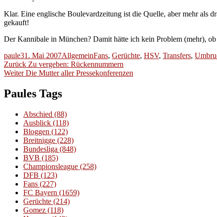
Klar. Eine englische Boulevardzeitung ist die Quelle, aber mehr als 
gekauft!
Der Kannibale in München? Damit hätte ich kein Problem (mehr), o
Autor
Veröffentlicht
Kategorien
Schlagwörter
paule
31. Mai 2007
Allgemein
Fans
,
Gerüchte
,
HSV
,
Transfers
,
Umbru
Beitragsnavigation
am
Vorheriger
Zurück
Zu vergeben: Rückennummern
Nächster
Beitrag:
Weiter
Die Mutter aller Pressekonferenzen
Beitrag:
Paules Tags
Abschied
(88)
Ausblick
(118)
Bloggen
(122)
Breitnigge
(228)
Bundesliga
(848)
BVB
(185)
Championsleague
(258)
DFB
(123)
Fans
(227)
FC Bayern
(1659)
Gerüchte
(214)
Gomez
(118)