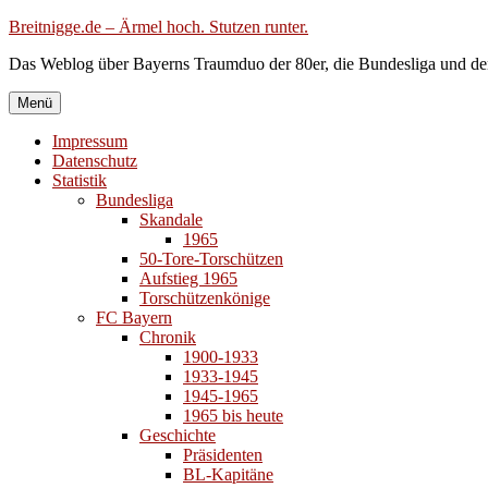
Zum
Breitnigge.de – Ärmel hoch. Stutzen runter.
Inhalt
Das Weblog über Bayerns Traumduo der 80er, die Bundesliga und de
springen
Menü
Impressum
Datenschutz
Statistik
Bundesliga
Skandale
1965
50-Tore-Torschützen
Aufstieg 1965
Torschützenkönige
FC Bayern
Chronik
1900-1933
1933-1945
1945-1965
1965 bis heute
Geschichte
Präsidenten
BL-Kapitäne