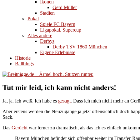
Ikonen
Gerd Müller
Stadien
Pokal
Spiele FC Bayern
Ligapokal, Supercup
Alles andere
Derbys
Derby TSV 1860 München
Eigene Erlebnisse
Historie
Ballblogs
Tut mir leid, ich kann nicht anders!
Ja, ja. Ich weiß. Ich habe es
gesagt
. Dass ich mich nicht mehr an Gerü
Aber erstens werden die Neuzugänge ja jetzt offensichtlich doch hä
Sack.
Das
Gerücht
war ferner zu dramatisch, als das ich es einfach unkomme
Bayern München befindet sich offenbar weiter im Transfer-Rausc