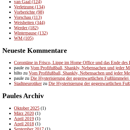
van Gaal
(124)
Verletzung
(134)
Vorberichte
(98)
Vorschau
(113)
Weisheiten
(344)
Werder
(182)
Winterpause
(132)
WM
(105)
Neueste Kommentare
Corontäne in Frisco, Lippe im Home Office und das Ende des P
paule
zu
Vom Profifußball, Shankly, Nebensachen und jeder 
hilto
zu
Vom Profifußball, Shankly, Nebensachen und jeder M
paule
zu
Die Hysterisierung der gegenwartlichen Fußlümmelei – 
Stadtneurotiker
zu
Die Hysterisierung der gegenwartlichen Fußl
Paules Archiv
Oktober 2025
(1)
März 2020
(1)
April 2019
(1)
April 2018
(1)
September 2017
(1)