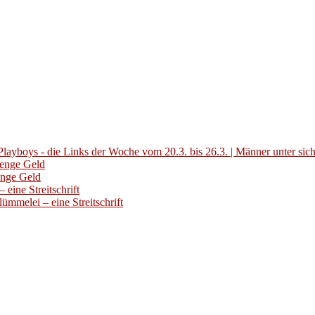
layboys - die Links der Woche vom 20.3. bis 26.3. | Männer unter sic
Menge Geld
enge Geld
eine Streitschrift
ümmelei – eine Streitschrift