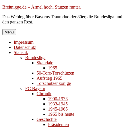
Zum
Breitnigge.de – Ärmel hoch. Stutzen runter.
Inhalt
Das Weblog über Bayerns Traumduo der 80er, die Bundesliga und
springen
den ganzen Rest.
Menü
Impressum
Datenschutz
Statistik
Bundesliga
Skandale
1965
50-Tore-Torschützen
Aufstieg 1965
Torschützenkönige
FC Bayern
Chronik
1900-1933
1933-1945
1945-1965
1965 bis heute
Geschichte
Präsidenten