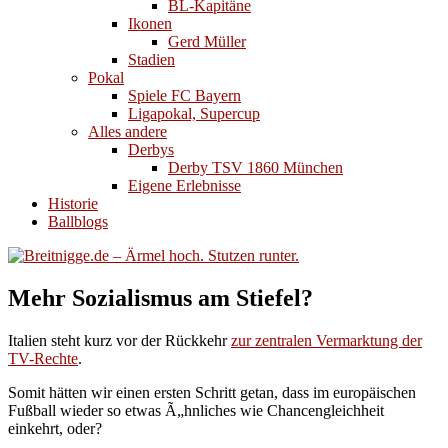
BL-Kapitäne
Ikonen
Gerd Müller
Stadien
Pokal
Spiele FC Bayern
Ligapokal, Supercup
Alles andere
Derbys
Derby TSV 1860 München
Eigene Erlebnisse
Historie
Ballblogs
Mehr Sozialismus am Stiefel?
Italien steht kurz vor der Rückkehr
zur zentralen Vermarktung der
TV-Rechte
.
Somit hätten wir einen ersten Schritt getan, dass im europäischen
Fußball wieder so etwas Ã„hnliches wie Chancengleichheit
einkehrt, oder?