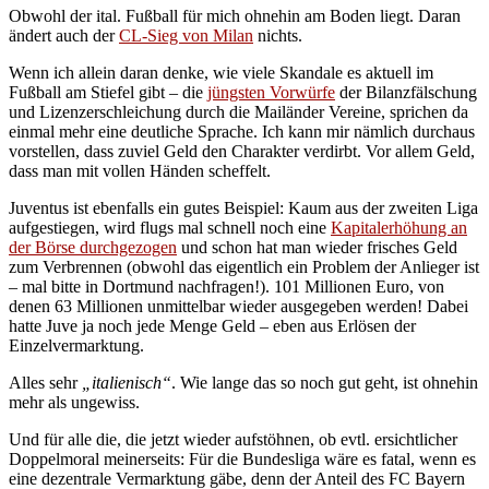
Obwohl der ital. Fußball für mich ohnehin am Boden liegt. Daran
ändert auch der
CL-Sieg von Milan
nichts.
Wenn ich allein daran denke, wie viele Skandale es aktuell im
Fußball am Stiefel gibt – die
jüngsten Vorwürfe
der Bilanzfälschung
und Lizenzerschleichung durch die Mailänder Vereine, sprichen da
einmal mehr eine deutliche Sprache. Ich kann mir nämlich durchaus
vorstellen, dass zuviel Geld den Charakter verdirbt. Vor allem Geld,
dass man mit vollen Händen scheffelt.
Juventus ist ebenfalls ein gutes Beispiel: Kaum aus der zweiten Liga
aufgestiegen, wird flugs mal schnell noch eine
Kapitalerhöhung an
der Börse durchgezogen
und schon hat man wieder frisches Geld
zum Verbrennen (obwohl das eigentlich ein Problem der Anlieger ist
– mal bitte in Dortmund nachfragen!). 101 Millionen Euro, von
denen 63 Millionen unmittelbar wieder ausgegeben werden! Dabei
hatte Juve ja noch jede Menge Geld – eben aus Erlösen der
Einzelvermarktung.
Alles sehr
„italienisch“
. Wie lange das so noch gut geht, ist ohnehin
mehr als ungewiss.
Und für alle die, die jetzt wieder aufstöhnen, ob evtl. ersichtlicher
Doppelmoral meinerseits: Für die Bundesliga wäre es fatal, wenn es
eine dezentrale Vermarktung gäbe, denn der Anteil des FC Bayern