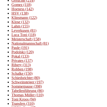
Gerüchte
(214)
Gomez
(118)
Hoeness
(142)
HSV
(138)
Klinsmann
(122)
Klose
(132)
Lahm
(155)
Leverkusen
(81)
Luca Toni
(118)
Meisterschaft
(158)
Nationalmannschaft
(81)
Paule
(191)
Podolski
(120)
Pokal
(133)
Privates
(137)
Ribery
(313)
Robben
(198)
Schalke
(150)
Schiedsrichter
(80)
Schweinsteiger
(197)
Sommerpause
(398)
Tabellenführung
(86)
Thomas Müller
(110)
Toni Kroos
(94)
Transfers
(310)