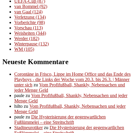
UEFA-Cup
(87)
van Bommel
(92)
van Gaal
(124)
Verletzung
(134)
Vorberichte
(98)
Vorschau
(113)
Weisheiten
(344)
Werder
(182)
Winterpause
(132)
WM
(105)
Neueste Kommentare
Corontäne in Frisco, Lippe im Home Office und das Ende des
Playboys - die Links der Woche vom 20.3. bis 26.3. | Männer
unter sich
zu
Vom Profifußball, Shankly, Nebensachen und
jeder Menge Geld
paule
zu
Vom Profifußball, Shankly, Nebensachen und jeder
Menge Geld
hilto
zu
Vom Profifußball, Shankly, Nebensachen und jeder
Menge Geld
paule
zu
Die Hysterisierung der gegenwartlichen
Fußlümmelei – eine Streitschrift
Stadtneurotiker
zu
Die Hysterisierung der gegenwartlichen
Fußlümmelei – eine Streitschrift