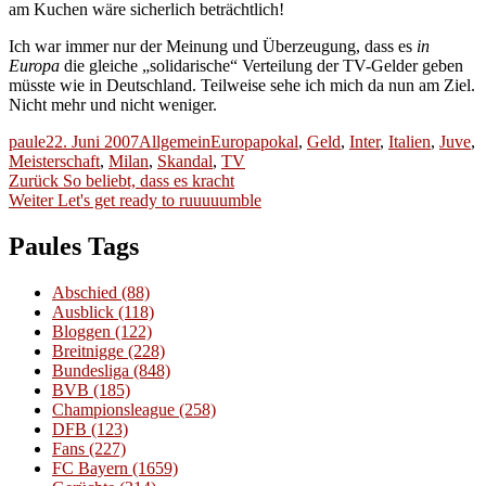
am Kuchen wäre sicherlich beträchtlich!
Ich war immer nur der Meinung und Überzeugung, dass es
in
Europa
die gleiche „solidarische“ Verteilung der TV-Gelder geben
müsste wie in Deutschland. Teilweise sehe ich mich da nun am Ziel.
Nicht mehr und nicht weniger.
Autor
Veröffentlicht
Kategorien
Schlagwörter
paule
22. Juni 2007
Allgemein
Europapokal
,
Geld
,
Inter
,
Italien
,
Juve
,
am
Meisterschaft
,
Milan
,
Skandal
,
TV
Beitragsnavigation
Vorheriger
Zurück
So beliebt, dass es kracht
Nächster
Beitrag:
Weiter
Let's get ready to ruuuuumble
Beitrag:
Paules Tags
Abschied
(88)
Ausblick
(118)
Bloggen
(122)
Breitnigge
(228)
Bundesliga
(848)
BVB
(185)
Championsleague
(258)
DFB
(123)
Fans
(227)
FC Bayern
(1659)