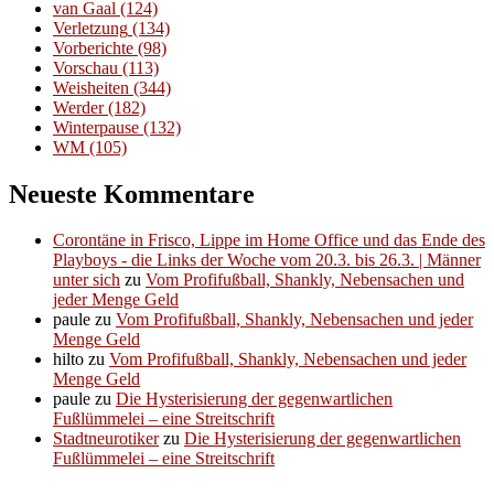
van Gaal
(124)
Verletzung
(134)
Vorberichte
(98)
Vorschau
(113)
Weisheiten
(344)
Werder
(182)
Winterpause
(132)
WM
(105)
Neueste Kommentare
Corontäne in Frisco, Lippe im Home Office und das Ende des
Playboys - die Links der Woche vom 20.3. bis 26.3. | Männer
unter sich
zu
Vom Profifußball, Shankly, Nebensachen und
jeder Menge Geld
paule
zu
Vom Profifußball, Shankly, Nebensachen und jeder
Menge Geld
hilto
zu
Vom Profifußball, Shankly, Nebensachen und jeder
Menge Geld
paule
zu
Die Hysterisierung der gegenwartlichen
Fußlümmelei – eine Streitschrift
Stadtneurotiker
zu
Die Hysterisierung der gegenwartlichen
Fußlümmelei – eine Streitschrift