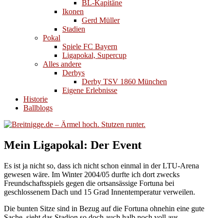
BL-Kapitäne
Ikonen
Gerd Müller
Stadien
Pokal
Spiele FC Bayern
Ligapokal, Supercup
Alles andere
Derbys
Derby TSV 1860 München
Eigene Erlebnisse
Historie
Ballblogs
Mein Ligapokal: Der Event
Es ist ja nicht so, dass ich nicht schon einmal in der LTU-Arena
gewesen wäre. Im Winter 2004/05 durfte ich dort zwecks
Freundschaftsspiels gegen die ortsansässige Fortuna bei
geschlossenem Dach und 15 Grad Innentemperatur verweilen.
Die bunten Sitze sind in Bezug auf die Fortuna ohnehin eine gute
Sache, sieht das Stadion so doch auch halb noch voll aus.