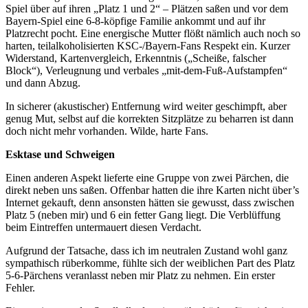
Spiel über auf ihren „Platz 1 und 2“ – Plätzen saßen und vor dem
Bayern-Spiel eine 6-8-köpfige Familie ankommt und auf ihr
Platzrecht pocht. Eine energische Mutter flößt nämlich auch noch so
harten, teilalkoholisierten KSC-/Bayern-Fans Respekt ein. Kurzer
Widerstand, Kartenvergleich, Erkenntnis („Scheiße, falscher
Block“), Verleugnung und verbales „mit-dem-Fuß-Aufstampfen“
und dann Abzug.
In sicherer (akustischer) Entfernung wird weiter geschimpft, aber
genug Mut, selbst auf die korrekten Sitzplätze zu beharren ist dann
doch nicht mehr vorhanden. Wilde, harte Fans.
Esktase und Schweigen
Einen anderen Aspekt lieferte eine Gruppe von zwei Pärchen, die
direkt neben uns saßen. Offenbar hatten die ihre Karten nicht über’s
Internet gekauft, denn ansonsten hätten sie gewusst, dass zwischen
Platz 5 (neben mir) und 6 ein fetter Gang liegt. Die Verblüffung
beim Eintreffen untermauert diesen Verdacht.
Aufgrund der Tatsache, dass ich im neutralen Zustand wohl ganz
sympathisch rüberkomme, fühlte sich der weiblichen Part des Platz
5-6-Pärchens veranlasst neben mir Platz zu nehmen. Ein erster
Fehler.