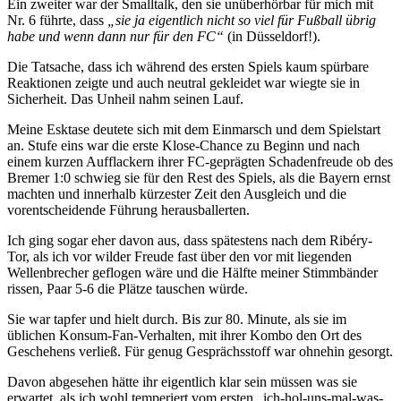
Ein zweiter war der Smalltalk, den sie unüberhörbar für mich mit
Nr. 6 führte, dass
„sie ja eigentlich nicht so viel für Fußball übrig
habe und wenn dann nur für den FC“
(in Düsseldorf!).
Die Tatsache, dass ich während des ersten Spiels kaum spürbare
Reaktionen zeigte und auch neutral gekleidet war wiegte sie in
Sicherheit. Das Unheil nahm seinen Lauf.
Meine Esktase deutete sich mit dem Einmarsch und dem Spielstart
an. Stufe eins war die erste Klose-Chance zu Beginn und nach
einem kurzen Aufflackern ihrer FC-geprägten Schadenfreude ob des
Bremer 1:0 schwieg sie für den Rest des Spiels, als die Bayern ernst
machten und innerhalb kürzester Zeit den Ausgleich und die
vorentscheidende Führung herausballerten.
Ich ging sogar eher davon aus, dass spätestens nach dem Ribéry-
Tor, als ich vor wilder Freude fast über den vor mit liegenden
Wellenbrecher geflogen wäre und die Hälfte meiner Stimmbänder
rissen, Paar 5-6 die Plätze tauschen würde.
Sie war tapfer und hielt durch. Bis zur 80. Minute, als sie im
üblichen Konsum-Fan-Verhalten, mit ihrer Kombo den Ort des
Geschehens verließ. Für genug Gesprächsstoff war ohnehin gesorgt.
Davon abgesehen hätte ihr eigentlich klar sein müssen was sie
erwartet, als ich wohl temperiert vom ersten „ich-hol-uns-mal-was-