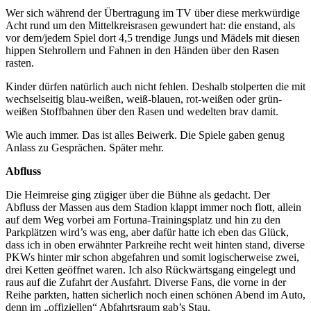
Wer sich während der Übertragung im TV über diese merkwürdige
Acht rund um den Mittelkreisrasen gewundert hat: die enstand, als
vor dem/jedem Spiel dort 4,5 trendige Jungs und Mädels mit diesen
hippen Stehrollern und Fahnen in den Händen über den Rasen
rasten.
Kinder dürfen natürlich auch nicht fehlen. Deshalb stolperten die mit
wechselseitig blau-weißen, weiß-blauen, rot-weißen oder grün-
weißen Stoffbahnen über den Rasen und wedelten brav damit.
Wie auch immer. Das ist alles Beiwerk. Die Spiele gaben genug
Anlass zu Gesprächen. Später mehr.
Abfluss
Die Heimreise ging zügiger über die Bühne als gedacht. Der
Abfluss der Massen aus dem Stadion klappt immer noch flott, allein
auf dem Weg vorbei am Fortuna-Trainingsplatz und hin zu den
Parkplätzen wird’s was eng, aber dafür hatte ich eben das Glück,
dass ich in oben erwähnter Parkreihe recht weit hinten stand, diverse
PKWs hinter mir schon abgefahren und somit logischerweise zwei,
drei Ketten geöffnet waren. Ich also Rückwärtsgang eingelegt und
raus auf die Zufahrt der Ausfahrt. Diverse Fans, die vorne in der
Reihe parkten, hatten sicherlich noch einen schönen Abend im Auto,
denn im „offiziellen“ Abfahrtsraum gab’s Stau.