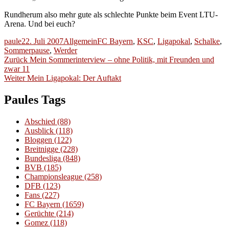
Rundherum also mehr gute als schlechte Punkte beim Event LTU-
Arena. Und bei euch?
Autor
Veröffentlicht
Kategorien
Schlagwörter
paule
22. Juli 2007
Allgemein
FC Bayern
,
KSC
,
Ligapokal
,
Schalke
,
am
Sommerpause
,
Werder
Beitragsnavigation
Vorheriger
Zurück
Mein Sommerinterview – ohne Politik, mit Freunden und
Beitrag:
zwar 11
Nächster
Weiter
Mein Ligapokal: Der Auftakt
Beitrag:
Paules Tags
Abschied
(88)
Ausblick
(118)
Bloggen
(122)
Breitnigge
(228)
Bundesliga
(848)
BVB
(185)
Championsleague
(258)
DFB
(123)
Fans
(227)
FC Bayern
(1659)
Gerüchte
(214)
Gomez
(118)