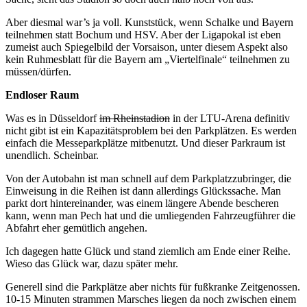
Aber diesmal war’s ja voll. Kunststück, wenn Schalke und Bayern
teilnehmen statt Bochum und HSV. Aber der Ligapokal ist eben
zumeist auch Spiegelbild der Vorsaison, unter diesem Aspekt also
kein Ruhmesblatt für die Bayern am „Viertelfinale“ teilnehmen zu
müssen/dürfen.
Endloser Raum
Was es in Düsseldorf
im Rheinstadion
in der LTU-Arena definitiv
nicht gibt ist ein Kapazitätsproblem bei den Parkplätzen. Es werden
einfach die Messeparkplätze mitbenutzt. Und dieser Parkraum ist
unendlich. Scheinbar.
Von der Autobahn ist man schnell auf dem Parkplatzzubringer, die
Einweisung in die Reihen ist dann allerdings Glückssache. Man
parkt dort hintereinander, was einem längere Abende bescheren
kann, wenn man Pech hat und die umliegenden Fahrzeugführer die
Abfahrt eher gemütlich angehen.
Ich dagegen hatte Glück und stand ziemlich am Ende einer Reihe.
Wieso das Glück war, dazu später mehr.
Generell sind die Parkplätze aber nichts für fußkranke Zeitgenossen.
10-15 Minuten strammen Marsches liegen da noch zwischen einem