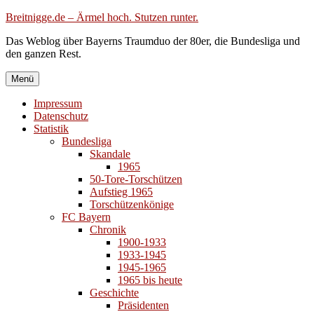
Zum
Breitnigge.de – Ärmel hoch. Stutzen runter.
Inhalt
Das Weblog über Bayerns Traumduo der 80er, die Bundesliga und
springen
den ganzen Rest.
Menü
Impressum
Datenschutz
Statistik
Bundesliga
Skandale
1965
50-Tore-Torschützen
Aufstieg 1965
Torschützenkönige
FC Bayern
Chronik
1900-1933
1933-1945
1945-1965
1965 bis heute
Geschichte
Präsidenten