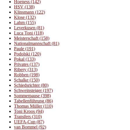
Hoeness
(142)
HSV
(138)
Klinsmann
(122)
Klose
(132)
Lahm
(155)
Leverkusen
(81)
Luca Toni
(118)
Meisterschaft
(158)
Nationalmannschaft
(81)
Paule
(191)
Podolski
(120)
Pokal
(133)
Privates
(137)
Ribery
(313)
Robben
(198)
Schalke
(150)
Schiedsrichter
(80)
Schweinsteiger
(197)
Sommerpause
(398)
Tabellenführung
(86)
Thomas Müller
(110)
Toni Kroos
(94)
Transfers
(310)
UEFA-Cup
(87)
van Bommel
(92)