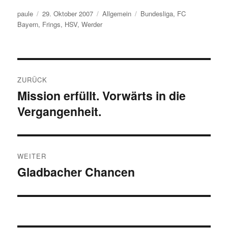
Autor
Veröffentlicht
Kategorien
Schlagwörter
paule
29. Oktober 2007
Allgemein
Bundesliga
,
FC
am
Bayern
,
Frings
,
HSV
,
Werder
Beitragsnavigation
ZURÜCK
Mission erfüllt. Vorwärts in die
Vorheriger
Vergangenheit.
Beitrag:
WEITER
Gladbacher Chancen
Nächster
Beitrag: