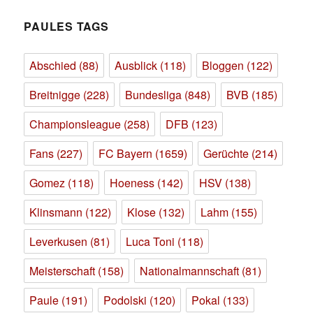
PAULES TAGS
Abschied
(88)
Ausblick
(118)
Bloggen
(122)
Breitnigge
(228)
Bundesliga
(848)
BVB
(185)
Championsleague
(258)
DFB
(123)
Fans
(227)
FC Bayern
(1659)
Gerüchte
(214)
Gomez
(118)
Hoeness
(142)
HSV
(138)
Klinsmann
(122)
Klose
(132)
Lahm
(155)
Leverkusen
(81)
Luca Toni
(118)
Meisterschaft
(158)
Nationalmannschaft
(81)
Paule
(191)
Podolski
(120)
Pokal
(133)