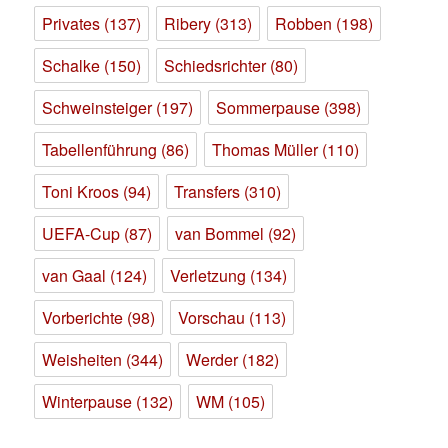
Privates
(137)
Ribery
(313)
Robben
(198)
Schalke
(150)
Schiedsrichter
(80)
Schweinsteiger
(197)
Sommerpause
(398)
Tabellenführung
(86)
Thomas Müller
(110)
Toni Kroos
(94)
Transfers
(310)
UEFA-Cup
(87)
van Bommel
(92)
van Gaal
(124)
Verletzung
(134)
Vorberichte
(98)
Vorschau
(113)
Weisheiten
(344)
Werder
(182)
Winterpause
(132)
WM
(105)