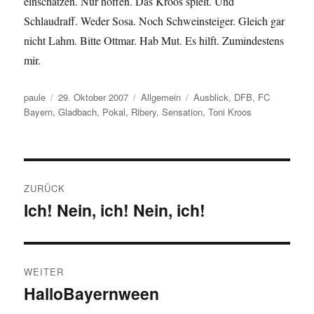
einschätzen. Nur hoffen. Das Kroos spielt. Und
Schlaudraff. Weder Sosa. Noch Schweinsteiger. Gleich gar
nicht Lahm. Bitte Ottmar. Hab Mut. Es hilft. Zumindestens
mir.
Autor
Veröffentlicht
Kategorien
Schlagwörter
paule
29. Oktober 2007
Allgemein
Ausblick
,
DFB
,
FC
am
Bayern
,
Gladbach
,
Pokal
,
Ribery
,
Sensation
,
Toni Kroos
Beitragsnavigation
ZURÜCK
Ich! Nein, ich! Nein, ich!
Vorheriger
Beitrag:
WEITER
HalloBayernween
Nächster
Beitrag: