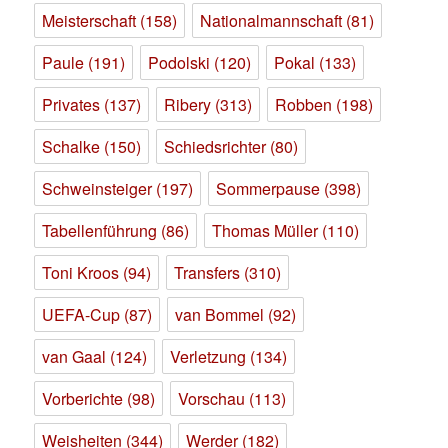
Meisterschaft
(158)
Nationalmannschaft
(81)
Paule
(191)
Podolski
(120)
Pokal
(133)
Privates
(137)
Ribery
(313)
Robben
(198)
Schalke
(150)
Schiedsrichter
(80)
Schweinsteiger
(197)
Sommerpause
(398)
Tabellenführung
(86)
Thomas Müller
(110)
Toni Kroos
(94)
Transfers
(310)
UEFA-Cup
(87)
van Bommel
(92)
van Gaal
(124)
Verletzung
(134)
Vorberichte
(98)
Vorschau
(113)
Weisheiten
(344)
Werder
(182)