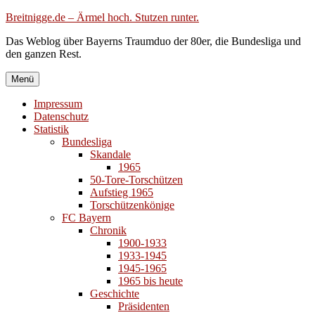
Zum
Breitnigge.de – Ärmel hoch. Stutzen runter.
Inhalt
Das Weblog über Bayerns Traumduo der 80er, die Bundesliga und
springen
den ganzen Rest.
Menü
Impressum
Datenschutz
Statistik
Bundesliga
Skandale
1965
50-Tore-Torschützen
Aufstieg 1965
Torschützenkönige
FC Bayern
Chronik
1900-1933
1933-1945
1945-1965
1965 bis heute
Geschichte
Präsidenten