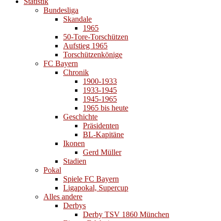
Statistik
Bundesliga
Skandale
1965
50-Tore-Torschützen
Aufstieg 1965
Torschützenkönige
FC Bayern
Chronik
1900-1933
1933-1945
1945-1965
1965 bis heute
Geschichte
Präsidenten
BL-Kapitäne
Ikonen
Gerd Müller
Stadien
Pokal
Spiele FC Bayern
Ligapokal, Supercup
Alles andere
Derbys
Derby TSV 1860 München