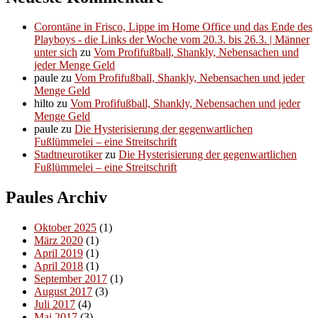
Corontäne in Frisco, Lippe im Home Office und das Ende des
Playboys - die Links der Woche vom 20.3. bis 26.3. | Männer
unter sich
zu
Vom Profifußball, Shankly, Nebensachen und
jeder Menge Geld
paule
zu
Vom Profifußball, Shankly, Nebensachen und jeder
Menge Geld
hilto
zu
Vom Profifußball, Shankly, Nebensachen und jeder
Menge Geld
paule
zu
Die Hysterisierung der gegenwartlichen
Fußlümmelei – eine Streitschrift
Stadtneurotiker
zu
Die Hysterisierung der gegenwartlichen
Fußlümmelei – eine Streitschrift
Paules Archiv
Oktober 2025
(1)
März 2020
(1)
April 2019
(1)
April 2018
(1)
September 2017
(1)
August 2017
(3)
Juli 2017
(4)
Mai 2017
(3)