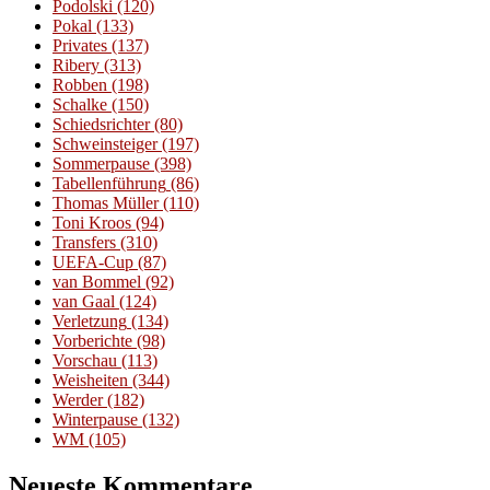
Podolski
(120)
Pokal
(133)
Privates
(137)
Ribery
(313)
Robben
(198)
Schalke
(150)
Schiedsrichter
(80)
Schweinsteiger
(197)
Sommerpause
(398)
Tabellenführung
(86)
Thomas Müller
(110)
Toni Kroos
(94)
Transfers
(310)
UEFA-Cup
(87)
van Bommel
(92)
van Gaal
(124)
Verletzung
(134)
Vorberichte
(98)
Vorschau
(113)
Weisheiten
(344)
Werder
(182)
Winterpause
(132)
WM
(105)
Neueste Kommentare