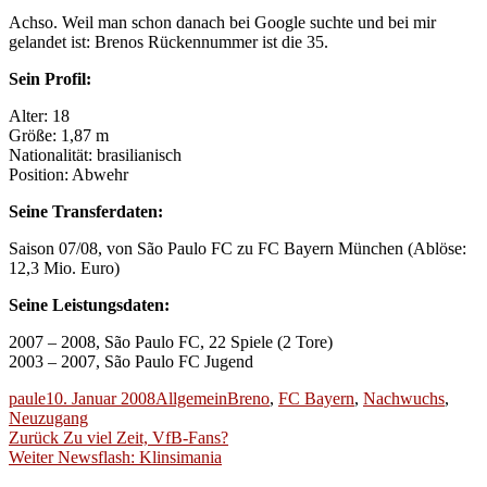
Achso. Weil man schon danach bei Google suchte und bei mir
gelandet ist: Brenos Rückennummer ist die 35.
Sein Profil:
Alter: 18
Größe: 1,87 m
Nationalität: brasilianisch
Position: Abwehr
Seine Transferdaten:
Saison 07/08, von São Paulo FC zu FC Bayern München (Ablöse:
12,3 Mio. Euro)
Seine Leistungsdaten:
2007 – 2008, São Paulo FC, 22 Spiele (2 Tore)
2003 – 2007, São Paulo FC Jugend
Autor
Veröffentlicht
Kategorien
Schlagwörter
paule
10. Januar 2008
Allgemein
Breno
,
FC Bayern
,
Nachwuchs
,
am
Neuzugang
Beitragsnavigation
Vorheriger
Zurück
Zu viel Zeit, VfB-Fans?
Nächster
Beitrag:
Weiter
Newsflash: Klinsimania
Beitrag: