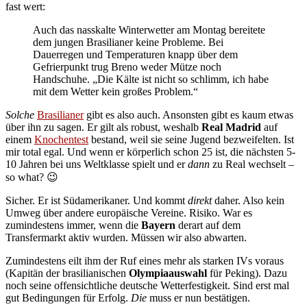
fast wert:
Auch das nasskalte Winterwetter am Montag bereitete
dem jungen Brasilianer keine Probleme. Bei
Dauerregen und Temperaturen knapp über dem
Gefrierpunkt trug Breno weder Mütze noch
Handschuhe. „Die Kälte ist nicht so schlimm, ich habe
mit dem Wetter kein großes Problem.“
Solche
Brasilianer
gibt es also auch. Ansonsten gibt es kaum etwas
über ihn zu sagen. Er gilt als robust, weshalb
Real Madrid
auf
einem
Knochentest
bestand, weil sie seine Jugend bezweifelten. Ist
mir total egal. Und wenn er körperlich schon 25 ist, die nächsten 5-
10 Jahren bei uns Weltklasse spielt und er
dann
zu Real wechselt –
so what? 😉
Sicher. Er ist Südamerikaner. Und kommt
direkt
daher. Also kein
Umweg über andere europäische Vereine. Risiko. War es
zumindestens immer, wenn die
Bayern
derart auf dem
Transfermarkt aktiv wurden. Müssen wir also abwarten.
Zumindestens eilt ihm der Ruf eines mehr als starken IVs voraus
(Kapitän der brasilianischen
Olympiaauswahl
für Peking). Dazu
noch seine offensichtliche deutsche Wetterfestigkeit. Sind erst mal
gut Bedingungen für Erfolg.
Die
muss er nun bestätigen.