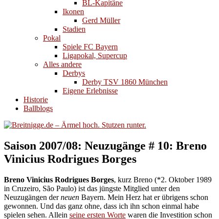
BL-Kapitäne
Ikonen
Gerd Müller
Stadien
Pokal
Spiele FC Bayern
Ligapokal, Supercup
Alles andere
Derbys
Derby TSV 1860 München
Eigene Erlebnisse
Historie
Ballblogs
Saison 2007/08: Neuzugänge # 10: Breno
Vinicius Rodrigues Borges
Breno Vinicius Rodrigues Borges
, kurz Breno (*2. Oktober 1989
in Cruzeiro, São Paulo) ist das jüngste Mitglied unter den
Neuzugängen der
neuen
Bayern. Mein Herz hat er übrigens schon
gewonnen. Und das ganz ohne, dass ich ihn schon einmal habe
spielen sehen. Allein
seine ersten Worte
waren die Investition schon