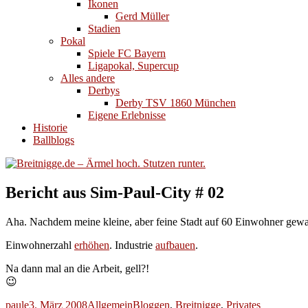
Ikonen
Gerd Müller
Stadien
Pokal
Spiele FC Bayern
Ligapokal, Supercup
Alles andere
Derbys
Derby TSV 1860 München
Eigene Erlebnisse
Historie
Ballblogs
Bericht aus Sim-Paul-City # 02
Aha. Nachdem meine kleine, aber feine Stadt auf 60 Einwohner gewachs
Einwohnerzahl
erhöhen
. Industrie
aufbauen
.
Na dann mal an die Arbeit, gell?!
😉
Autor
Veröffentlicht
Kategorien
Schlagwörter
paule
3. März 2008
Allgemein
Bloggen
,
Breitnigge
,
Privates