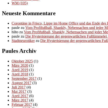
WM
(105)
Neueste Kommentare
Corontäne in Frisco, Lippe im Home Office und das Ende des P
paule
zu
Vom Profifußball, Shankly, Nebensachen und jeder 
hilto
zu
Vom Profifußball, Shankly, Nebensachen und jeder M
paule
zu
Die Hysterisierung der gegenwartlichen Fußlümmelei – 
Stadtneurotiker
zu
Die Hysterisierung der gegenwartlichen Fußl
Paules Archiv
Oktober 2025
(1)
März 2020
(1)
April 2019
(1)
April 2018
(1)
September 2017
(1)
August 2017
(3)
Juli 2017
(4)
Mai 2017
(3)
April 2017
(6)
März 2017
(4)
Februar 2017
(4)