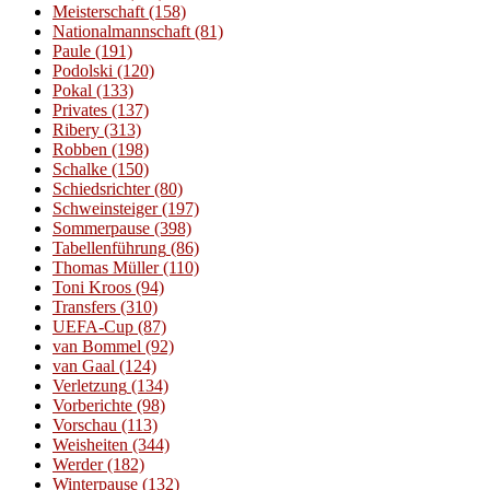
Meisterschaft
(158)
Nationalmannschaft
(81)
Paule
(191)
Podolski
(120)
Pokal
(133)
Privates
(137)
Ribery
(313)
Robben
(198)
Schalke
(150)
Schiedsrichter
(80)
Schweinsteiger
(197)
Sommerpause
(398)
Tabellenführung
(86)
Thomas Müller
(110)
Toni Kroos
(94)
Transfers
(310)
UEFA-Cup
(87)
van Bommel
(92)
van Gaal
(124)
Verletzung
(134)
Vorberichte
(98)
Vorschau
(113)
Weisheiten
(344)
Werder
(182)
Winterpause
(132)