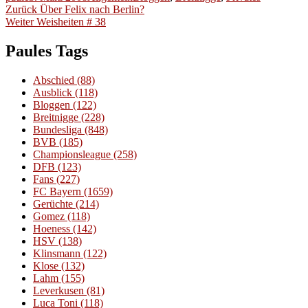
Beitragsnavigation
am
Vorheriger
Zurück
Über Felix nach Berlin?
Nächster
Beitrag:
Weiter
Weisheiten # 38
Beitrag:
Paules Tags
Abschied
(88)
Ausblick
(118)
Bloggen
(122)
Breitnigge
(228)
Bundesliga
(848)
BVB
(185)
Championsleague
(258)
DFB
(123)
Fans
(227)
FC Bayern
(1659)
Gerüchte
(214)
Gomez
(118)
Hoeness
(142)
HSV
(138)
Klinsmann
(122)
Klose
(132)
Lahm
(155)
Leverkusen
(81)
Luca Toni
(118)