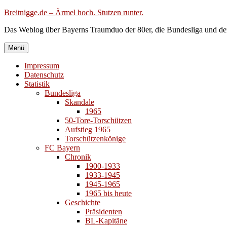
Zum
Breitnigge.de – Ärmel hoch. Stutzen runter.
Inhalt
Das Weblog über Bayerns Traumduo der 80er, die Bundesliga und de
springen
Menü
Impressum
Datenschutz
Statistik
Bundesliga
Skandale
1965
50-Tore-Torschützen
Aufstieg 1965
Torschützenkönige
FC Bayern
Chronik
1900-1933
1933-1945
1945-1965
1965 bis heute
Geschichte
Präsidenten
BL-Kapitäne