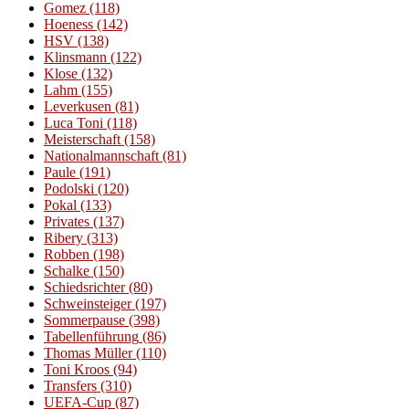
Gomez
(118)
Hoeness
(142)
HSV
(138)
Klinsmann
(122)
Klose
(132)
Lahm
(155)
Leverkusen
(81)
Luca Toni
(118)
Meisterschaft
(158)
Nationalmannschaft
(81)
Paule
(191)
Podolski
(120)
Pokal
(133)
Privates
(137)
Ribery
(313)
Robben
(198)
Schalke
(150)
Schiedsrichter
(80)
Schweinsteiger
(197)
Sommerpause
(398)
Tabellenführung
(86)
Thomas Müller
(110)
Toni Kroos
(94)
Transfers
(310)
UEFA-Cup
(87)