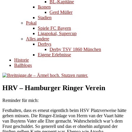
BL-Kapitäne
Ikonen
Gerd Müller
Stadien
Pokal
Spiele FC Bayern
Ligapokal, Supercup
Alles andere
Derbys
Derby TSV 1860 München
Eigene Erlebnisse
Historie
Ballblogs
HRV – Hamburger Ringer Verein
Reminder für mich:
Festhalten, dass es erneut eigentlich beim HSV Platzverweise hätte
geben müssen. Die Ringer-Einlage von Herrn van der Vaart hätte
van Buytens Vater alle Ehre gemacht. Wahrscheinlich war’s dem
Frust geschuldet. So generell und das er ohnehin aufgrund der
fünften gelben Karte gesperrt war. Ebenso wie Atouba.