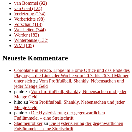
van Bommel
(92)
van Gaal
(124)
Verletzung
(134)
Vorberichte
(98)
Vorschau
(113)
Weisheiten
(344)
Werder
(182)
Winterpause
(132)
WM
(105)
Neueste Kommentare
Corontäne in Frisco, Lippe im Home Office und das Ende des
Playboys - die Links der Woche vom 20.3. bis 26.3. | Männer
unter sich
zu
Vom Profifußball, Shankly, Nebensachen und
jeder Menge Geld
paule
zu
Vom Profifußball, Shankly, Nebensachen und jeder
Menge Geld
hilto
zu
Vom Profifußball, Shankly, Nebensachen und jeder
Menge Geld
paule
zu
Die Hysterisierung der gegenwartlichen
Fußlümmelei – eine Streitschrift
Stadtneurotiker
zu
Die Hysterisierung der gegenwartlichen
Fußlümmelei – eine Streitschrift