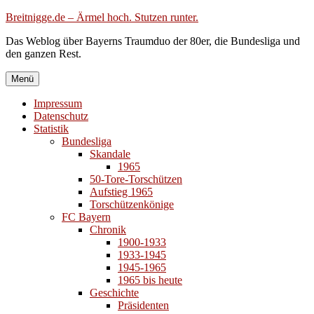
Zum
Breitnigge.de – Ärmel hoch. Stutzen runter.
Inhalt
Das Weblog über Bayerns Traumduo der 80er, die Bundesliga und
springen
den ganzen Rest.
Menü
Impressum
Datenschutz
Statistik
Bundesliga
Skandale
1965
50-Tore-Torschützen
Aufstieg 1965
Torschützenkönige
FC Bayern
Chronik
1900-1933
1933-1945
1945-1965
1965 bis heute
Geschichte
Präsidenten