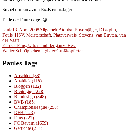
Soviel nur kurz zum Ex-Bayern-Jäger.
Ende der Durchsage. 😉
Autor
Veröffentlicht
Kategorien
Schlagwörter
paule
13. April 2008
Allgemein
Atouba
,
Bayernjäger
,
Disziplin
,
am
Fouls
,
HSV
,
Meisterschaft
,
Platzverweis
,
Stevens
,
van Buyten
,
van
der Vaart
Beitragsnavigation
Vorheriger
Zurück
Fans, Ultras und der ganze Rest
Nächster
Beitrag:
Weiter
Schnäppchenjagd der Großkopferten
Beitrag:
Paules Tags
Abschied
(88)
Ausblick
(118)
Bloggen
(122)
Breitnigge
(228)
Bundesliga
(848)
BVB
(185)
Championsleague
(258)
DFB
(123)
Fans
(227)
FC Bayern
(1659)
Gerüchte
(214)