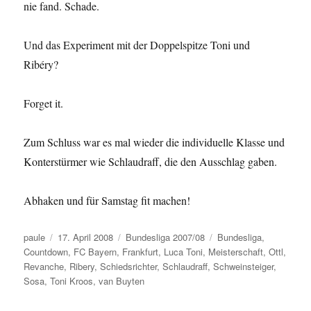
nie fand. Schade.
Und das Experiment mit der Doppelspitze Toni und
Ribéry?
Forget it.
Zum Schluss war es mal wieder die individuelle Klasse und
Konterstürmer wie Schlaudraff, die den Ausschlag gaben.
Abhaken und für Samstag fit machen!
Autor
Veröffentlicht
Kategorien
Schlagwörter
paule
17. April 2008
Bundesliga 2007/08
Bundesliga
,
am
Countdown
,
FC Bayern
,
Frankfurt
,
Luca Toni
,
Meisterschaft
,
Ottl
,
Revanche
,
Ribery
,
Schiedsrichter
,
Schlaudraff
,
Schweinsteiger
,
Sosa
,
Toni Kroos
,
van Buyten