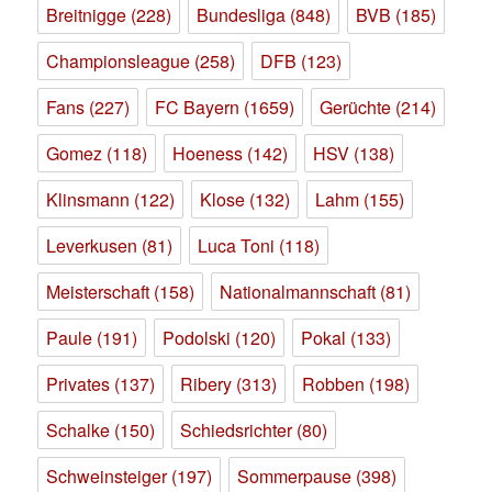
Breitnigge
(228)
Bundesliga
(848)
BVB
(185)
Championsleague
(258)
DFB
(123)
Fans
(227)
FC Bayern
(1659)
Gerüchte
(214)
Gomez
(118)
Hoeness
(142)
HSV
(138)
Klinsmann
(122)
Klose
(132)
Lahm
(155)
Leverkusen
(81)
Luca Toni
(118)
Meisterschaft
(158)
Nationalmannschaft
(81)
Paule
(191)
Podolski
(120)
Pokal
(133)
Privates
(137)
Ribery
(313)
Robben
(198)
Schalke
(150)
Schiedsrichter
(80)
Schweinsteiger
(197)
Sommerpause
(398)