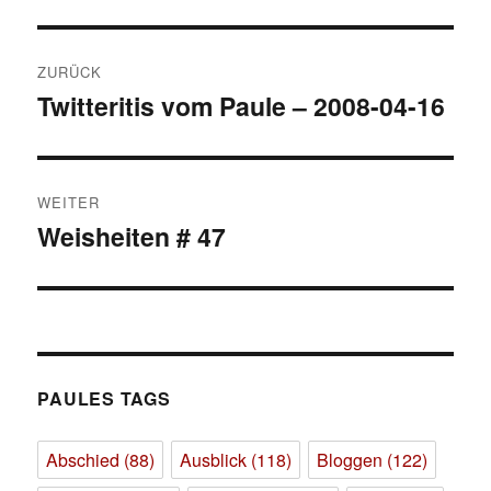
Beitragsnavigation
ZURÜCK
Twitteritis vom Paule – 2008-04-16
Vorheriger
Beitrag:
WEITER
Weisheiten # 47
Nächster
Beitrag:
PAULES TAGS
Abschied
(88)
Ausblick
(118)
Bloggen
(122)