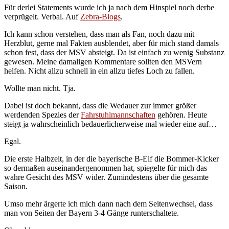
Für derlei Statements wurde ich ja nach dem Hinspiel noch derbe
verprügelt. Verbal. Auf
Zebra-Blogs
.
Ich kann schon verstehen, dass man als Fan, noch dazu mit
Herzblut, gerne mal Fakten ausblendet, aber für mich stand damals
schon fest, dass der MSV absteigt. Da ist einfach zu wenig Substanz
gewesen. Meine damaligen Kommentare sollten den MSVern
helfen. Nicht allzu schnell in ein allzu tiefes Loch zu fallen.
Wollte man nicht. Tja.
Dabei ist doch bekannt, dass die Wedauer zur immer größer
werdenden Spezies der
Fahrstuhlmannschaften
gehören. Heute
steigt ja wahrscheinlich bedauerlicherweise mal wieder eine auf…
Egal.
Die erste Halbzeit, in der die bayerische B-Elf die Bommer-Kicker
so dermaßen auseinandergenommen hat, spiegelte für mich das
wahre Gesicht des MSV wider. Zumindestens über die gesamte
Saison.
Umso mehr ärgerte ich mich dann nach dem Seitenwechsel, dass
man von Seiten der Bayern 3-4 Gänge runterschaltete.