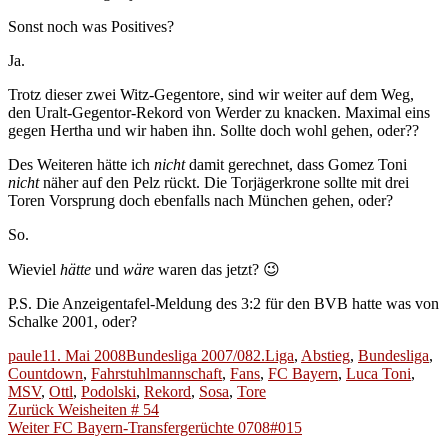
Sonst noch was Positives?
Ja.
Trotz dieser zwei Witz-Gegentore, sind wir weiter auf dem Weg,
den Uralt-Gegentor-Rekord von Werder zu knacken. Maximal eins
gegen Hertha und wir haben ihn. Sollte doch wohl gehen, oder??
Des Weiteren hätte ich
nicht
damit gerechnet, dass Gomez Toni
nicht
näher auf den Pelz rückt. Die Torjägerkrone sollte mit drei
Toren Vorsprung doch ebenfalls nach München gehen, oder?
So.
Wieviel
hätte
und
wäre
waren das jetzt? 😉
P.S. Die Anzeigentafel-Meldung des 3:2 für den BVB hatte was von
Schalke 2001, oder?
Autor
Veröffentlicht
Kategorien
Schlagwörter
paule
11. Mai 2008
Bundesliga 2007/08
2.Liga
,
Abstieg
,
Bundesliga
,
am
Countdown
,
Fahrstuhlmannschaft
,
Fans
,
FC Bayern
,
Luca Toni
,
MSV
,
Ottl
,
Podolski
,
Rekord
,
Sosa
,
Tore
Beitragsnavigation
Vorheriger
Zurück
Weisheiten # 54
Nächster
Beitrag:
Weiter
FC Bayern-Transfergerüchte 0708#015
Beitrag: