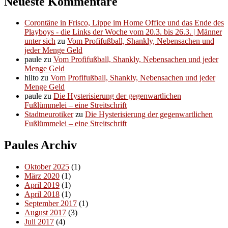
Neueste Kommentare
Corontäne in Frisco, Lippe im Home Office und das Ende des
Playboys - die Links der Woche vom 20.3. bis 26.3. | Männer
unter sich
zu
Vom Profifußball, Shankly, Nebensachen und
jeder Menge Geld
paule
zu
Vom Profifußball, Shankly, Nebensachen und jeder
Menge Geld
hilto
zu
Vom Profifußball, Shankly, Nebensachen und jeder
Menge Geld
paule
zu
Die Hysterisierung der gegenwartlichen
Fußlümmelei – eine Streitschrift
Stadtneurotiker
zu
Die Hysterisierung der gegenwartlichen
Fußlümmelei – eine Streitschrift
Paules Archiv
Oktober 2025
(1)
März 2020
(1)
April 2019
(1)
April 2018
(1)
September 2017
(1)
August 2017
(3)
Juli 2017
(4)