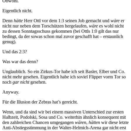
Obwohl.
Eigentlich nicht.
Denn
hätte
Herr Ottl vor dem 1:3 seinen Job gemacht und
wäre
er
nicht nur neben dem Torschützen hergelaufen,
wäre
es wohl nicht
zu dessen Sonntagsschuss gekommen (bei Ottls 1:0 gilt das nur
bedingt, da der sowas schon mal zuvor geschafft hat – erstaunlich
genug).
Und das 2:3?
Was war das denn?
Unglaublich. So ein Zirkus-Tor habe ich seit Basler, Elber und Co.
nicht mehr gesehen. Eigentlich habe ich soviel Flipper vorm Tor so
noch
gar nicht
gesehen.
Anyway.
Für die Illusion der Zebras hat’s gereicht.
Wenn, und da sind wir bei einem massiven Unterschied zur ersten
Halbzeit, Podolski, Sosa und Co. weiterhin ähnlich konsequent mit
den zahlreichen Chancen umgegangen
wären
,
hätten
wir diese letzte
Anti-Abstiegsstimmung in der Walter-Helmich-Arena gar nicht erst