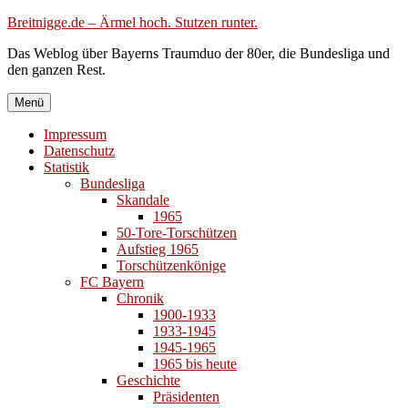
Zum
Breitnigge.de – Ärmel hoch. Stutzen runter.
Inhalt
Das Weblog über Bayerns Traumduo der 80er, die Bundesliga und
springen
den ganzen Rest.
Menü
Impressum
Datenschutz
Statistik
Bundesliga
Skandale
1965
50-Tore-Torschützen
Aufstieg 1965
Torschützenkönige
FC Bayern
Chronik
1900-1933
1933-1945
1945-1965
1965 bis heute
Geschichte
Präsidenten