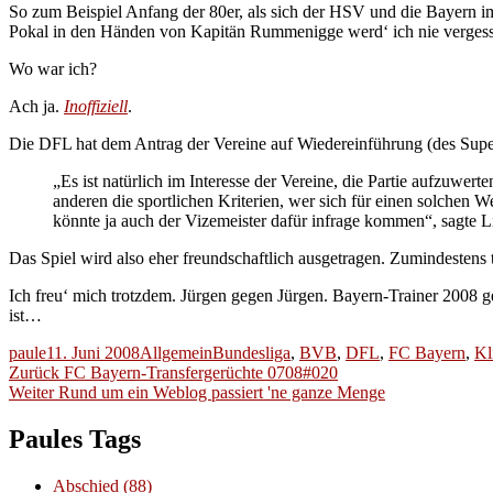
So zum Beispiel Anfang der 80er, als sich der HSV und die Bayern i
Pokal in den Händen von Kapitän Rummenigge werd‘ ich nie vergess
Wo war ich?
Ach ja.
Inoffiziell
.
Die DFL hat dem Antrag der Vereine auf Wiedereinführung (des Supe
„Es ist natürlich im Interesse der Vereine, die Partie aufzuwer
anderen die sportlichen Kriterien, wer sich für einen solchen 
könnte ja auch der Vizemeister dafür infrage kommen“, sagte Li
Das Spiel wird also eher freundschaftlich ausgetragen. Zumindestens t
Ich freu‘ mich trotzdem. Jürgen gegen Jürgen. Bayern-Trainer 2008 
ist…
Autor
Veröffentlicht
Kategorien
Schlagwörter
paule
11. Juni 2008
Allgemein
Bundesliga
,
BVB
,
DFL
,
FC Bayern
,
Kl
Beitragsnavigation
am
Vorheriger
Zurück
FC Bayern-Transfergerüchte 0708#020
Nächster
Beitrag:
Weiter
Rund um ein Weblog passiert 'ne ganze Menge
Beitrag:
Paules Tags
Abschied
(88)