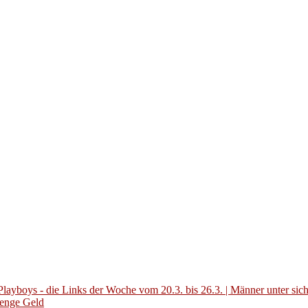
layboys - die Links der Woche vom 20.3. bis 26.3. | Männer unter sic
Menge Geld