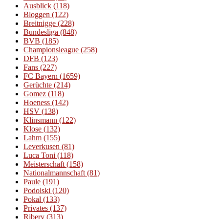
Ausblick
(118)
Bloggen
(122)
Breitnigge
(228)
Bundesliga
(848)
BVB
(185)
Championsleague
(258)
DFB
(123)
Fans
(227)
FC Bayern
(1659)
Gerüchte
(214)
Gomez
(118)
Hoeness
(142)
HSV
(138)
Klinsmann
(122)
Klose
(132)
Lahm
(155)
Leverkusen
(81)
Luca Toni
(118)
Meisterschaft
(158)
Nationalmannschaft
(81)
Paule
(191)
Podolski
(120)
Pokal
(133)
Privates
(137)
Ribery
(313)