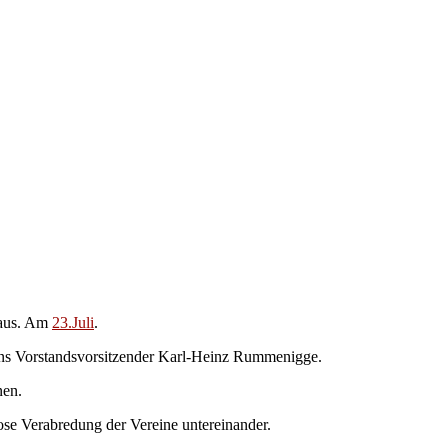
 aus. Am
23.Juli
.
erns Vorstandsvorsitzender Karl-Heinz Rummenigge.
nen.
ose Verabredung der Vereine untereinander.