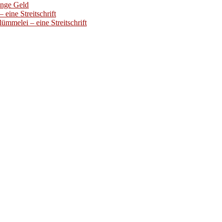
enge Geld
eine Streitschrift
ümmelei – eine Streitschrift