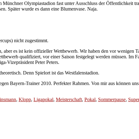
m Münchner Olympiastadion fast unter Ausschluss der Öffentlichkeit tr
en. Später wurde es dann eine Blumenvase. Naja.
rcups) nicht zugestimmt.
ten, aber es ist kein offizieller Wettbewerb. Wir haben den vor wenigen
Wettbewerb qualifiziert, vor einer Saison festgelegt werden müssen. Im 
ga-Vizepräsident Peter Peters.
heoretisch. Denn Spielort ist das Westfalenstadion.
gegen Bayern-Trainer 2010. Perfekter Rahmen. Von mir aus können uns
insmann
,
Klopp
,
Ligapokal
,
Meisterschaft
,
Pokal
,
Sommerpause
,
Supe