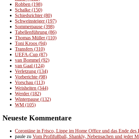
Robben
(198)
Schalke
(150)
Schiedsrichter
(80)
Schweinsteiger
(197)
Sommerpause
(398)
Tabellenführung
(86)
Thomas Müller
(110)
Toni Kroos
(94)
Transfers
(310)
UEFA-Cup
(87)
van Bommel
(92)
van Gaal
(124)
Verletzung
(134)
Vorberichte
(98)
Vorschau
(113)
Weisheiten
(344)
Werder
(182)
Winterpause
(132)
WM
(105)
Neueste Kommentare
Corontäne in Frisco, Lippe im Home Office und das Ende des P
paule
zu
Vom Profifußball, Shankly, Nebensachen und jeder 