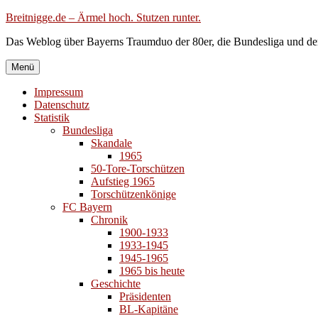
Zum
Breitnigge.de – Ärmel hoch. Stutzen runter.
Inhalt
Das Weblog über Bayerns Traumduo der 80er, die Bundesliga und de
springen
Menü
Impressum
Datenschutz
Statistik
Bundesliga
Skandale
1965
50-Tore-Torschützen
Aufstieg 1965
Torschützenkönige
FC Bayern
Chronik
1900-1933
1933-1945
1945-1965
1965 bis heute
Geschichte
Präsidenten
BL-Kapitäne