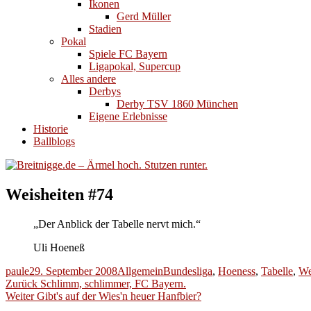
Ikonen
Gerd Müller
Stadien
Pokal
Spiele FC Bayern
Ligapokal, Supercup
Alles andere
Derbys
Derby TSV 1860 München
Eigene Erlebnisse
Historie
Ballblogs
Weisheiten #74
„Der Anblick der Tabelle nervt mich.“
Uli Hoeneß
Autor
Veröffentlicht
Kategorien
Schlagwörter
paule
29. September 2008
Allgemein
Bundesliga
,
Hoeness
,
Tabelle
,
We
Beitragsnavigation
am
Vorheriger
Zurück
Schlimm, schlimmer, FC Bayern.
Nächster
Beitrag:
Weiter
Gibt's auf der Wies'n heuer Hanfbier?
Beitrag: