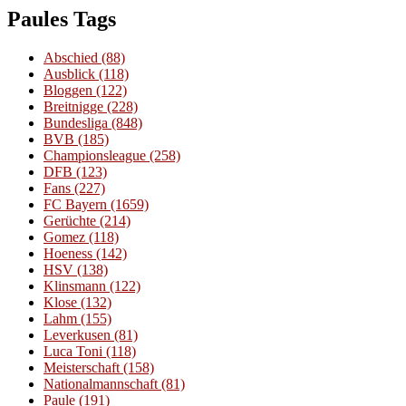
Paules Tags
Abschied
(88)
Ausblick
(118)
Bloggen
(122)
Breitnigge
(228)
Bundesliga
(848)
BVB
(185)
Championsleague
(258)
DFB
(123)
Fans
(227)
FC Bayern
(1659)
Gerüchte
(214)
Gomez
(118)
Hoeness
(142)
HSV
(138)
Klinsmann
(122)
Klose
(132)
Lahm
(155)
Leverkusen
(81)
Luca Toni
(118)
Meisterschaft
(158)
Nationalmannschaft
(81)
Paule
(191)