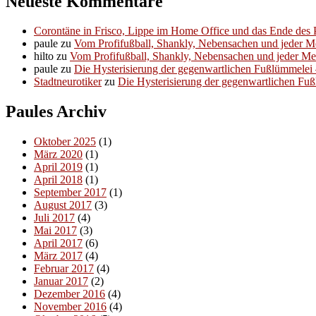
Neueste Kommentare
Corontäne in Frisco, Lippe im Home Office und das Ende des P
paule
zu
Vom Profifußball, Shankly, Nebensachen und jeder 
hilto
zu
Vom Profifußball, Shankly, Nebensachen und jeder M
paule
zu
Die Hysterisierung der gegenwartlichen Fußlümmelei – 
Stadtneurotiker
zu
Die Hysterisierung der gegenwartlichen Fußl
Paules Archiv
Oktober 2025
(1)
März 2020
(1)
April 2019
(1)
April 2018
(1)
September 2017
(1)
August 2017
(3)
Juli 2017
(4)
Mai 2017
(3)
April 2017
(6)
März 2017
(4)
Februar 2017
(4)
Januar 2017
(2)
Dezember 2016
(4)
November 2016
(4)