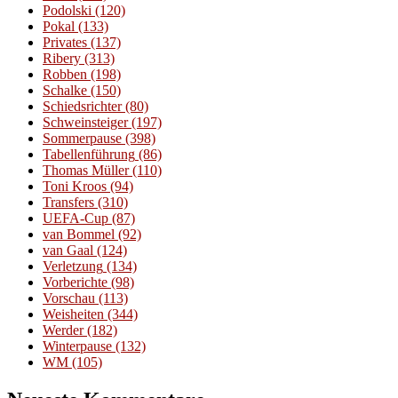
Podolski
(120)
Pokal
(133)
Privates
(137)
Ribery
(313)
Robben
(198)
Schalke
(150)
Schiedsrichter
(80)
Schweinsteiger
(197)
Sommerpause
(398)
Tabellenführung
(86)
Thomas Müller
(110)
Toni Kroos
(94)
Transfers
(310)
UEFA-Cup
(87)
van Bommel
(92)
van Gaal
(124)
Verletzung
(134)
Vorberichte
(98)
Vorschau
(113)
Weisheiten
(344)
Werder
(182)
Winterpause
(132)
WM
(105)