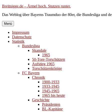
Zum
Breitnigge.de – Ärmel hoch. Stutzen runter.
Inhalt
Das Weblog über Bayerns Traumduo der 80er, die Bundesliga und de
springen
Menü
Impressum
Datenschutz
Statistik
Bundesliga
Skandale
1965
50-Tore-Torschützen
Aufstieg 1965
Torschützenkönige
FC Bayern
Chronik
1900-1933
1933-1945
1945-1965
1965 bis heute
Geschichte
Präsidenten
BL-Kapitäne