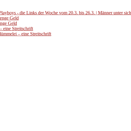
layboys - die Links der Woche vom 20.3. bis 26.3. | Männer unter sic
Menge Geld
enge Geld
eine Streitschrift
ümmelei – eine Streitschrift