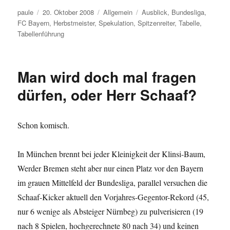
Autor
Veröffentlicht
Kategorien
Schlagwörter
paule
20. Oktober 2008
Allgemein
Ausblick
,
Bundesliga
,
am
FC Bayern
,
Herbstmeister
,
Spekulation
,
Spitzenreiter
,
Tabelle
,
Tabellenführung
Man wird doch mal fragen
dürfen, oder Herr Schaaf?
Schon komisch.
In München brennt bei jeder Kleinigkeit der Klinsi-Baum,
Werder Bremen steht aber nur einen Platz vor den Bayern
im grauen Mittelfeld der Bundesliga, parallel versuchen die
Schaaf-Kicker aktuell den Vorjahres-Gegentor-Rekord (45,
nur 6 wenige als Absteiger Nürnbeg) zu pulverisieren (19
nach 8 Spielen, hochgerechnete 80 nach 34) und keinen