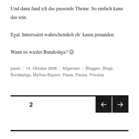
Und dann fand ich das passende Theme. So einfach kann
das sein.
Egal. Interessiert wahrscheinlich eh‘ kaum jemanden.
Wann ist wieder Bundesliga? 😉
Autor
Veröffentlicht
Kategorien
Schlagwörter
paule
13. Oktober 2008
Allgemein
Bloggen
,
Blogs
,
am
Bundesliga
,
Mythos-Bayern
,
Paule
,
Pause
,
Privates
Seitennummerierung
SEITE
2
VOR
NÄC
der
HERI
HSTE
GE
SEIT
Beiträge
SEIT
E