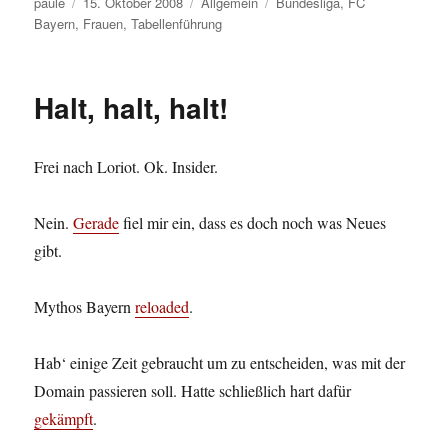
Autor
Veröffentlicht
Kategorien
Schlagwörter
paule
15. Oktober 2008
Allgemein
Bundesliga
,
FC
am
Bayern
,
Frauen
,
Tabellenführung
Halt, halt, halt!
Frei nach Loriot. Ok. Insider.
Nein.
Gerade
fiel mir ein, dass es doch noch was Neues
gibt.
Mythos Bayern
reloaded
.
Hab‘ einige Zeit gebraucht um zu entscheiden, was mit der
Domain passieren soll. Hatte schließlich hart dafür
gekämpft
.