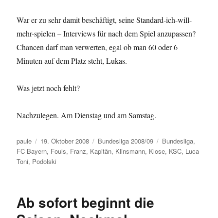
War er zu sehr damit beschäftigt, seine Standard-ich-will-
mehr-spielen – Interviews für nach dem Spiel anzupassen?
Chancen darf man verwerten, egal ob man 60 oder 6
Minuten auf dem Platz steht, Lukas.
Was jetzt noch fehlt?
Nachzulegen. Am Dienstag und am Samstag.
Autor
Veröffentlicht
Kategorien
Schlagwörter
paule
19. Oktober 2008
Bundesliga 2008/09
Bundesliga
,
am
FC Bayern
,
Fouls
,
Franz
,
Kapitän
,
Klinsmann
,
Klose
,
KSC
,
Luca
Toni
,
Podolski
Ab sofort beginnt die