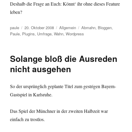
Deshalb die Frage an Euch: Könnt‘ ihr ohne dieses Feature
leben?
Autor
Veröffentlicht
Kategorien
Schlagwörter
paule
20. Oktober 2008
Allgemein
Abmahn
,
Bloggen
,
am
Paule
,
Plugins
,
Umfrage
,
Wahn
,
Wordpress
Solange bloß die Ausreden
nicht ausgehen
So der ursprünglich geplante Titel zum gestrigen Bayern-
Gastspiel in Karlsruhe.
Das Spiel der Münchner in der zweiten Halbzeit war
einfach zu trostlos.