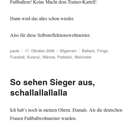
Fußballern! Keine Macht dem Trainer-Kartell!
Dann wird das alles schon wieder.
Also für diese Selbstreflektionsweltmeister.
Autor
Veröffentlicht
Kategorien
Schlagwörter
paule
17. Oktober 2008
Allgemein
Ballack
,
Frings
,
am
Fussball
,
Kuranyi
,
Männer
,
Podolski
,
Weicheier
So sehen Sieger aus,
schallallallalla
Ich hab’s noch in meinen Ohren. Damals. Als die deutschen
Frauen Fußballweltmeister wurden.