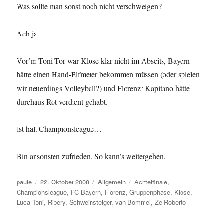
Was sollte man sonst noch nicht verschweigen?
Ach ja.
Vor’m Toni-Tor war Klose klar nicht im Abseits, Bayern
hätte einen Hand-Elfmeter bekommen müssen (oder spielen
wir neuerdings Volleyball?) und Florenz‘ Kapitano hätte
durchaus Rot verdient gehabt.
Ist halt Championsleague…
Bin ansonsten zufrieden. So kann’s weitergehen.
Autor
Veröffentlicht
Kategorien
Schlagwörter
paule
22. Oktober 2008
Allgemein
Achtelfinale
,
am
Championsleague
,
FC Bayern
,
Florenz
,
Gruppenphase
,
Klose
,
Luca Toni
,
Ribery
,
Schweinsteiger
,
van Bommel
,
Ze Roberto