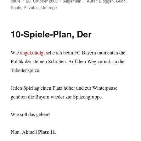
Autor
Veröffentlicht
Kategorien
Schlagwörter
paule
20. Oktober 2008
Allgemein
Autor
,
Bloggen
,
Buch
,
am
Paule
,
Privates
,
Umfrage
10-Spiele-Plan, Der
Wie
angekündigt
sehe ich beim FC Bayern momentan die
Politik der kleinen Schritten. Auf dem Weg zurück an die
Tabellenspitze.
Jeden Spieltag einen Platz höher und zur Winterpause
gehören die Bayern wieder zur Spitzengruppe.
Wie soll das gehen?
Platz 11
Nun. Aktuell
.