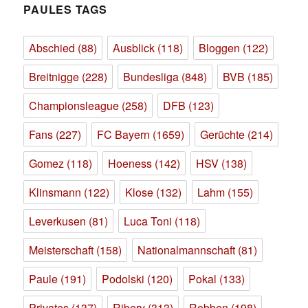
E
PAULES TAGS
Abschied
(88)
Ausblick
(118)
Bloggen
(122)
Breitnigge
(228)
Bundesliga
(848)
BVB
(185)
Championsleague
(258)
DFB
(123)
Fans
(227)
FC Bayern
(1659)
Gerüchte
(214)
Gomez
(118)
Hoeness
(142)
HSV
(138)
Klinsmann
(122)
Klose
(132)
Lahm
(155)
Leverkusen
(81)
Luca Toni
(118)
Meisterschaft
(158)
Nationalmannschaft
(81)
Paule
(191)
Podolski
(120)
Pokal
(133)
Privates
(137)
Ribery
(313)
Robben
(198)