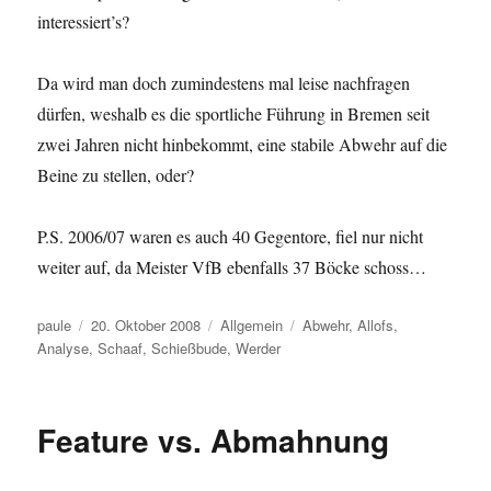
interessiert’s?
Da wird man doch zumindestens mal leise nachfragen
dürfen, weshalb es die sportliche Führung in Bremen seit
zwei Jahren nicht hinbekommt, eine stabile Abwehr auf die
Beine zu stellen, oder?
P.S. 2006/07 waren es auch 40 Gegentore, fiel nur nicht
weiter auf, da Meister VfB ebenfalls 37 Böcke schoss…
Autor
Veröffentlicht
Kategorien
Schlagwörter
paule
20. Oktober 2008
Allgemein
Abwehr
,
Allofs
,
am
Analyse
,
Schaaf
,
Schießbude
,
Werder
Feature vs. Abmahnung