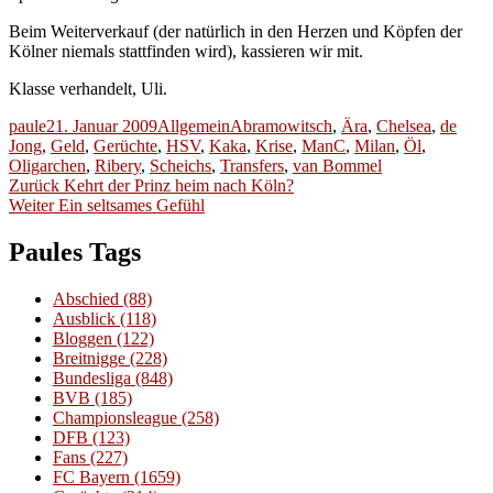
Beim Weiterverkauf (der natürlich in den Herzen und Köpfen der
Kölner niemals stattfinden wird), kassieren wir mit.
Klasse verhandelt, Uli.
Autor
Veröffentlicht
Kategorien
Schlagwörter
paule
21. Januar 2009
Allgemein
Abramowitsch
,
Ära
,
Chelsea
,
de
am
Jong
,
Geld
,
Gerüchte
,
HSV
,
Kaka
,
Krise
,
ManC
,
Milan
,
Öl
,
Oligarchen
,
Ribery
,
Scheichs
,
Transfers
,
van Bommel
Beitragsnavigation
Vorheriger
Zurück
Kehrt der Prinz heim nach Köln?
Nächster
Beitrag:
Weiter
Ein seltsames Gefühl
Beitrag:
Paules Tags
Abschied
(88)
Ausblick
(118)
Bloggen
(122)
Breitnigge
(228)
Bundesliga
(848)
BVB
(185)
Championsleague
(258)
DFB
(123)
Fans
(227)
FC Bayern
(1659)