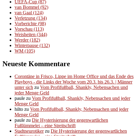
UEFA-Cup
(87)
van Bommel
(92)
van Gaal
(124)
Verletzung
(134)
Vorberichte
(98)
Vorschau
(113)
Weisheiten
(344)
Werder
(182)
Winterpause
(132)
WM
(105)
Neueste Kommentare
Corontäne in Frisco, Lippe im Home Office und das Ende des
Playboys - die Links der Woche vom 20.3. bis 26.3. | Männer
unter sich
zu
Vom Profifußball, Shankly, Nebensachen und
jeder Menge Geld
paule
zu
Vom Profifußball, Shankly, Nebensachen und jeder
Menge Geld
hilto
zu
Vom Profifußball, Shankly, Nebensachen und jeder
Menge Geld
paule
zu
Die Hysterisierung der gegenwartlichen
Fußlümmelei – eine Streitschrift
Stadtneurotiker
zu
Die Hysterisierung der gegenwartlichen