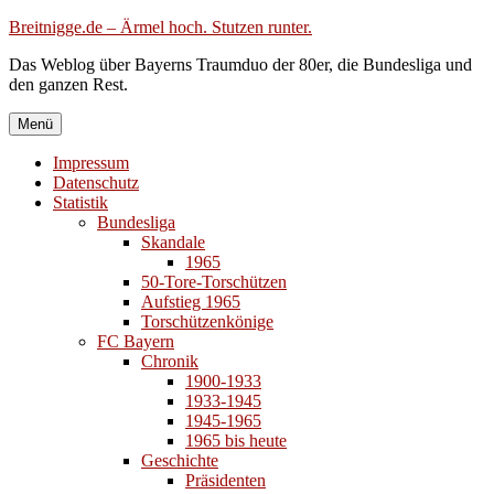
Zum
Breitnigge.de – Ärmel hoch. Stutzen runter.
Inhalt
Das Weblog über Bayerns Traumduo der 80er, die Bundesliga und
springen
den ganzen Rest.
Menü
Impressum
Datenschutz
Statistik
Bundesliga
Skandale
1965
50-Tore-Torschützen
Aufstieg 1965
Torschützenkönige
FC Bayern
Chronik
1900-1933
1933-1945
1945-1965
1965 bis heute
Geschichte
Präsidenten