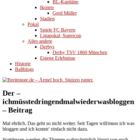
BL-Kapitäne
Ikonen
Gerd Müller
Stadien
Pokal
Spiele FC Bayern
Ligapokal, Supercup
Alles andere
Derbys
Derby TSV 1860 München
Eigene Erlebnisse
Historie
Ballblogs
Der –
ichmüsstedringendmalwiederwasbloggen
– Beitrag
Mal ehrlich. Das geht so nicht weiter. Seit Tagen will/muss ich was
bloggen und ich komm‘ einfach nicht dazu.
Stattdessen werden die Themen wahrscheinlich längst von euch