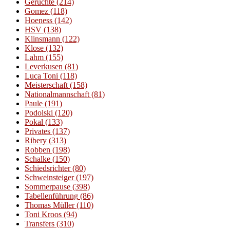
Gerüchte
(214)
Gomez
(118)
Hoeness
(142)
HSV
(138)
Klinsmann
(122)
Klose
(132)
Lahm
(155)
Leverkusen
(81)
Luca Toni
(118)
Meisterschaft
(158)
Nationalmannschaft
(81)
Paule
(191)
Podolski
(120)
Pokal
(133)
Privates
(137)
Ribery
(313)
Robben
(198)
Schalke
(150)
Schiedsrichter
(80)
Schweinsteiger
(197)
Sommerpause
(398)
Tabellenführung
(86)
Thomas Müller
(110)
Toni Kroos
(94)
Transfers
(310)