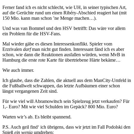
Ferner fand ich es nicht schlecht, wie UH, in seiner typischen Art,
auf die Gerüchte rund um einen Ribéry-Abschied reagiert hat (mit
150 Mio. kann man schon ’ne Menge machen…).
Und was van Bommel und den HSV betrifft: Das wäre vor allem
ein Problem für die HSV-Fans.
Mal wieder gäbe es diesen Interessenkonflikt. Spieler vom
Erzrivalen
darf
man nicht gut finden. Interessant fänd ich es aber
schon, wie dann die Reaktionen ausfallen würden, wenn MvB in
Hamburg die erste rote Karte für übertriebene Härte bekäme…
Wie auch immer.
Ich glaube, dass die Zahlen, die aktuell aus dem ManCity-Umfeld in
die Fußballwelt schwappen, das letzte Aufbäumen einer schon
längst vergangenen Zeit sind.
Für wie viel will Abramowitsch sein Spielzeug jetzt verkaufen? Für
1,- Euro? Mit wie viel Schulden im Gepäck? 800 Mio. Euro?
Warten wir’s ab. Es bleibt spannend.
P.S. Auch geil find‘ ich übrigens, dass wir jetzt im Fall Podolski den
Spieß
ein wenig
umdrehen: