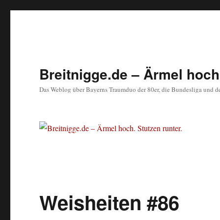
Breitnigge.de – Ärmel hoch.
Das Weblog über Bayerns Traumduo der 80er, die Bundesliga und d
Weisheiten #86