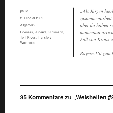
„Als Jürgen hier
Autor
paule
zusammenarbeite
Veröffentlicht
2. Februar 2009
am
aber da haben si
Kategorien
Allgemein
momentan arrivie
Schlagwörter
Hoeness
,
Jugend
,
Klinsmann
,
Toni Kroos
,
Transfers
,
Fall von Kroos 
Weisheiten
Bayern-Uli zum 
35 Kommentare zu „Weisheiten #