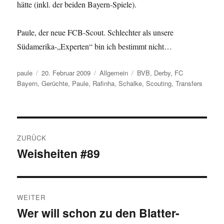
hätte (inkl. der beiden Bayern-Spiele).
Paule, der neue FCB-Scout. Schlechter als unsere
Südamerika-„Experten“ bin ich bestimmt nicht…
Autor
Veröffentlicht
Kategorien
Schlagwörter
paule
20. Februar 2009
Allgemein
BVB
,
Derby
,
FC
am
Bayern
,
Gerüchte
,
Paule
,
Rafinha
,
Schalke
,
Scouting
,
Transfers
Beitragsnavigation
ZURÜCK
Weisheiten #89
Vorheriger
Beitrag:
WEITER
Wer will schon zu den Blatter-
Nächster