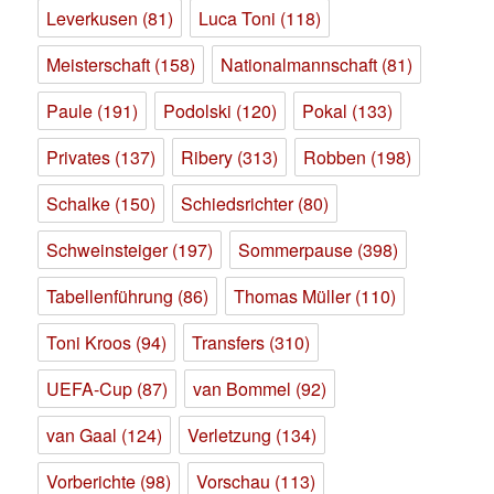
Leverkusen
(81)
Luca Toni
(118)
Meisterschaft
(158)
Nationalmannschaft
(81)
Paule
(191)
Podolski
(120)
Pokal
(133)
Privates
(137)
Ribery
(313)
Robben
(198)
Schalke
(150)
Schiedsrichter
(80)
Schweinsteiger
(197)
Sommerpause
(398)
Tabellenführung
(86)
Thomas Müller
(110)
Toni Kroos
(94)
Transfers
(310)
UEFA-Cup
(87)
van Bommel
(92)
van Gaal
(124)
Verletzung
(134)
Vorberichte
(98)
Vorschau
(113)