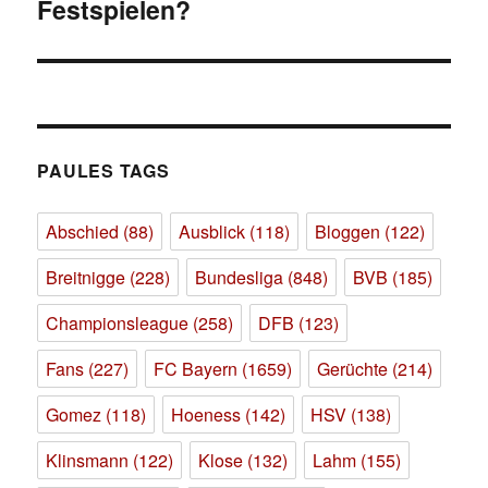
Festspielen?
Beitrag:
PAULES TAGS
Abschied
(88)
Ausblick
(118)
Bloggen
(122)
Breitnigge
(228)
Bundesliga
(848)
BVB
(185)
Championsleague
(258)
DFB
(123)
Fans
(227)
FC Bayern
(1659)
Gerüchte
(214)
Gomez
(118)
Hoeness
(142)
HSV
(138)
Klinsmann
(122)
Klose
(132)
Lahm
(155)