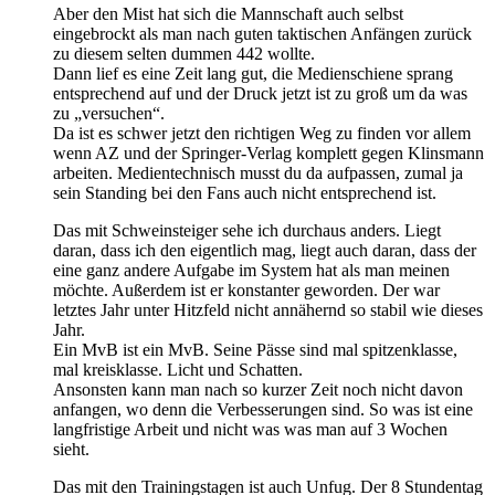
Aber den Mist hat sich die Mannschaft auch selbst
eingebrockt als man nach guten taktischen Anfängen zurück
zu diesem selten dummen 442 wollte.
Dann lief es eine Zeit lang gut, die Medienschiene sprang
entsprechend auf und der Druck jetzt ist zu groß um da was
zu „versuchen“.
Da ist es schwer jetzt den richtigen Weg zu finden vor allem
wenn AZ und der Springer-Verlag komplett gegen Klinsmann
arbeiten. Medientechnisch musst du da aufpassen, zumal ja
sein Standing bei den Fans auch nicht entsprechend ist.
Das mit Schweinsteiger sehe ich durchaus anders. Liegt
daran, dass ich den eigentlich mag, liegt auch daran, dass der
eine ganz andere Aufgabe im System hat als man meinen
möchte. Außerdem ist er konstanter geworden. Der war
letztes Jahr unter Hitzfeld nicht annähernd so stabil wie dieses
Jahr.
Ein MvB ist ein MvB. Seine Pässe sind mal spitzenklasse,
mal kreisklasse. Licht und Schatten.
Ansonsten kann man nach so kurzer Zeit noch nicht davon
anfangen, wo denn die Verbesserungen sind. So was ist eine
langfristige Arbeit und nicht was was man auf 3 Wochen
sieht.
Das mit den Trainingstagen ist auch Unfug. Der 8 Stundentag