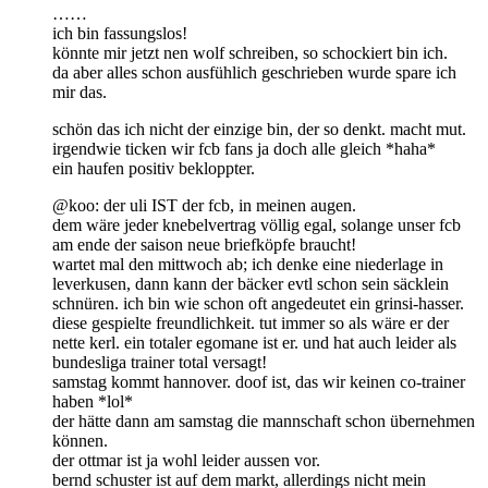
……
ich bin fassungslos!
könnte mir jetzt nen wolf schreiben, so schockiert bin ich.
da aber alles schon ausfühlich geschrieben wurde spare ich
mir das.
schön das ich nicht der einzige bin, der so denkt. macht mut.
irgendwie ticken wir fcb fans ja doch alle gleich *haha*
ein haufen positiv bekloppter.
@koo: der uli IST der fcb, in meinen augen.
dem wäre jeder knebelvertrag völlig egal, solange unser fcb
am ende der saison neue briefköpfe braucht!
wartet mal den mittwoch ab; ich denke eine niederlage in
leverkusen, dann kann der bäcker evtl schon sein säcklein
schnüren. ich bin wie schon oft angedeutet ein grinsi-hasser.
diese gespielte freundlichkeit. tut immer so als wäre er der
nette kerl. ein totaler egomane ist er. und hat auch leider als
bundesliga trainer total versagt!
samstag kommt hannover. doof ist, das wir keinen co-trainer
haben *lol*
der hätte dann am samstag die mannschaft schon übernehmen
können.
der ottmar ist ja wohl leider aussen vor.
bernd schuster ist auf dem markt, allerdings nicht mein