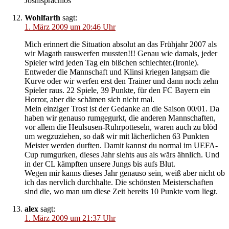
Joshisprachlos
Wohlfarth
sagt:
1. März 2009 um 20:46 Uhr
Mich erinnert die Situation absolut an das Frühjahr 2007 als
wir Magath rauswerfen mussten!!! Genau wie damals, jeder
Spieler wird jeden Tag ein bißchen schlechter.(Ironie).
Entweder die Mannschaft und Klinsi kriegen langsam die
Kurve oder wir werfen erst den Trainer und dann noch zehn
Spieler raus. 22 Spiele, 39 Punkte, für den FC Bayern ein
Horror, aber die schämen sich nicht mal.
Mein einziger Trost ist der Gedanke an die Saison 00/01. Da
haben wir genauso rumgegurkt, die anderen Mannschaften,
vor allem die Heulsusen-Ruhrpotteseln, waren auch zu blöd
um wegzuziehen, so daß wir mit lächerlichen 63 Punkten
Meister werden durften. Damit kannst du normal im UEFA-
Cup rumgurken, dieses Jahr siehts aus als wärs ähnlich. Und
in der CL kämpften unsere Jungs bis aufs Blut.
Wegen mir kanns dieses Jahr genauso sein, weiß aber nicht ob
ich das nervlich durchhalte. Die schönsten Meisterschaften
sind die, wo man um diese Zeit bereits 10 Punkte vorn liegt.
alex
sagt:
1. März 2009 um 21:37 Uhr