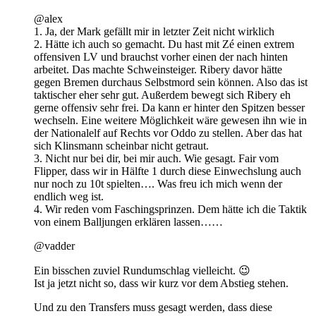
@alex
1. Ja, der Mark gefällt mir in letzter Zeit nicht wirklich
2. Hätte ich auch so gemacht. Du hast mit Zé einen extrem
offensiven LV und brauchst vorher einen der nach hinten
arbeitet. Das machte Schweinsteiger. Ribery davor hätte
gegen Bremen durchaus Selbstmord sein können. Also das ist
taktischer eher sehr gut. Außerdem bewegt sich Ribery eh
gerne offensiv sehr frei. Da kann er hinter den Spitzen besser
wechseln. Eine weitere Möglichkeit wäre gewesen ihn wie in
der Nationalelf auf Rechts vor Oddo zu stellen. Aber das hat
sich Klinsmann scheinbar nicht getraut.
3. Nicht nur bei dir, bei mir auch. Wie gesagt. Fair vom
Flipper, dass wir in Hälfte 1 durch diese Einwechslung auch
nur noch zu 10t spielten…. Was freu ich mich wenn der
endlich weg ist.
4. Wir reden vom Faschingsprinzen. Dem hätte ich die Taktik
von einem Balljungen erklären lassen……
@vadder
Ein bisschen zuviel Rundumschlag vielleicht. 😉
Ist ja jetzt nicht so, dass wir kurz vor dem Abstieg stehen.
Und zu den Transfers muss gesagt werden, dass diese