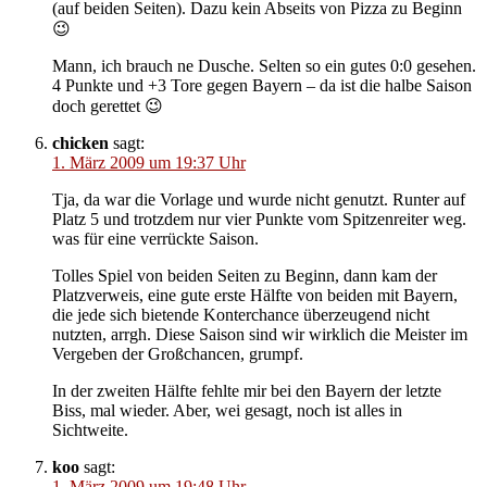
(auf beiden Seiten). Dazu kein Abseits von Pizza zu Beginn
😉
Mann, ich brauch ne Dusche. Selten so ein gutes 0:0 gesehen.
4 Punkte und +3 Tore gegen Bayern – da ist die halbe Saison
doch gerettet 😉
chicken
sagt:
1. März 2009 um 19:37 Uhr
Tja, da war die Vorlage und wurde nicht genutzt. Runter auf
Platz 5 und trotzdem nur vier Punkte vom Spitzenreiter weg.
was für eine verrückte Saison.
Tolles Spiel von beiden Seiten zu Beginn, dann kam der
Platzverweis, eine gute erste Hälfte von beiden mit Bayern,
die jede sich bietende Konterchance überzeugend nicht
nutzten, arrgh. Diese Saison sind wir wirklich die Meister im
Vergeben der Großchancen, grumpf.
In der zweiten Hälfte fehlte mir bei den Bayern der letzte
Biss, mal wieder. Aber, wei gesagt, noch ist alles in
Sichtweite.
koo
sagt:
1. März 2009 um 19:48 Uhr