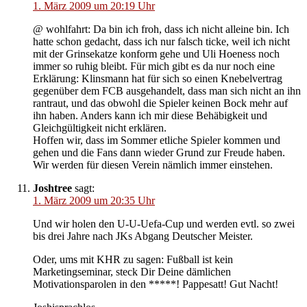
1. März 2009 um 20:19 Uhr
@ wohlfahrt: Da bin ich froh, dass ich nicht alleine bin. Ich
hatte schon gedacht, dass ich nur falsch ticke, weil ich nicht
mit der Grinsekatze konform gehe und Uli Hoeness noch
immer so ruhig bleibt. Für mich gibt es da nur noch eine
Erklärung: Klinsmann hat für sich so einen Knebelvertrag
gegenüber dem FCB ausgehandelt, dass man sich nicht an ihn
rantraut, und das obwohl die Spieler keinen Bock mehr auf
ihn haben. Anders kann ich mir diese Behäbigkeit und
Gleichgültigkeit nicht erklären.
Hoffen wir, dass im Sommer etliche Spieler kommen und
gehen und die Fans dann wieder Grund zur Freude haben.
Wir werden für diesen Verein nämlich immer einstehen.
Joshtree
sagt:
1. März 2009 um 20:35 Uhr
Und wir holen den U-U-Uefa-Cup und werden evtl. so zwei
bis drei Jahre nach JKs Abgang Deutscher Meister.
Oder, ums mit KHR zu sagen: Fußball ist kein
Marketingseminar, steck Dir Deine dämlichen
Motivationsparolen in den *****! Pappesatt! Gut Nacht!