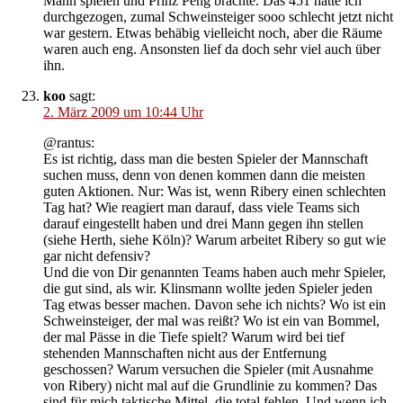
Mann spielen und Prinz Peng brachte. Das 451 hätte ich
durchgezogen, zumal Schweinsteiger sooo schlecht jetzt nicht
war gestern. Etwas behäbig vielleicht noch, aber die Räume
waren auch eng. Ansonsten lief da doch sehr viel auch über
ihn.
koo
sagt:
2. März 2009 um 10:44 Uhr
@rantus:
Es ist richtig, dass man die besten Spieler der Mannschaft
suchen muss, denn von denen kommen dann die meisten
guten Aktionen. Nur: Was ist, wenn Ribery einen schlechten
Tag hat? Wie reagiert man darauf, dass viele Teams sich
darauf eingestellt haben und drei Mann gegen ihn stellen
(siehe Herth, siehe Köln)? Warum arbeitet Ribery so gut wie
gar nicht defensiv?
Und die von Dir genannten Teams haben auch mehr Spieler,
die gut sind, als wir. Klinsmann wollte jeden Spieler jeden
Tag etwas besser machen. Davon sehe ich nichts? Wo ist ein
Schweinsteiger, der mal was reißt? Wo ist ein van Bommel,
der mal Pässe in die Tiefe spielt? Warum wird bei tief
stehenden Mannschaften nicht aus der Entfernung
geschossen? Warum versuchen die Spieler (mit Ausnahme
von Ribery) nicht mal auf die Grundlinie zu kommen? Das
sind für mich taktische Mittel, die total fehlen. Und wenn ich