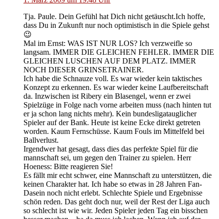
Tja. Paule. Dein Gefühl hat Dich nicht getäuscht.Ich hoffe,
dass Du in Zukunft nur noch optimistisch in die Spiele gehst
😉
Mal im Ernst: WAS IST NUR LOS? Ich verzweifle so
langsam. IMMER DIE GLEICHEN FEHLER. IMMER DIE
GLEICHEN LUSCHEN AUF DEM PLATZ. IMMER
NOCH DIESER GRINSETRAINER.
Ich habe die Schnauze voll. Es war wieder kein taktisches
Konzept zu erkennen. Es war wieder keine Laufbereitschaft
da. Inzwischen ist Ribery ein Blasengel, wenn er zwei
Spielzüge in Folge nach vorne arbeiten muss (nach hinten tut
er ja schon lang nichts mehr). Kein bundesligatauglicher
Spieler auf der Bank. Heute ist keine Ecke direkt getreten
worden. Kaum Fernschüsse. Kaum Fouls im Mittelfeld bei
Ballverlust.
Irgendwer hat gesagt, dass dies das perfekte Spiel für die
mannschaft sei, um gegen den Trainer zu spielen. Herr
Hoeness: Bitte reagieren Sie!
Es fällt mir echt schwer, eine Mannschaft zu unterstützen, die
keinen Charakter hat. Ich habe so etwas in 28 Jahren Fan-
Dasein noch nicht erlebt. Schlechte Spiele und Ergebnisse
schön reden. Das geht doch nur, weil der Rest der Liga auch
so schlecht ist wie wir. Jeden Spieler jeden Tag ein bisschen