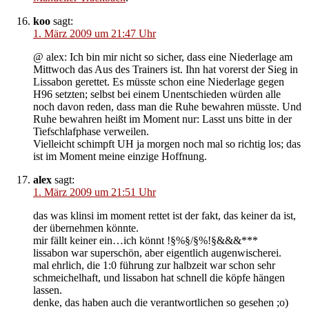
koo
sagt:
1. März 2009 um 21:47 Uhr
@ alex: Ich bin mir nicht so sicher, dass eine Niederlage am
Mittwoch das Aus des Trainers ist. Ihn hat vorerst der Sieg in
Lissabon gerettet. Es müsste schon eine Niederlage gegen
H96 setzten; selbst bei einem Unentschieden würden alle
noch davon reden, dass man die Ruhe bewahren müsste. Und
Ruhe bewahren heißt im Moment nur: Lasst uns bitte in der
Tiefschlafphase verweilen.
Vielleicht schimpft UH ja morgen noch mal so richtig los; das
ist im Moment meine einzige Hoffnung.
alex
sagt:
1. März 2009 um 21:51 Uhr
das was klinsi im moment rettet ist der fakt, das keiner da ist,
der übernehmen könnte.
mir fällt keiner ein…ich könnt !§%§/§%!§&&&***
lissabon war superschön, aber eigentlich augenwischerei.
mal ehrlich, die 1:0 führung zur halbzeit war schon sehr
schmeichelhaft, und lissabon hat schnell die köpfe hängen
lassen.
denke, das haben auch die verantwortlichen so gesehen ;o)