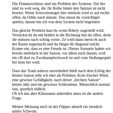
Die Distanzschüsse sind ein Problem des Systems. Die 6er
sind zu weit weg, die 2te Reihe hinter den Spitzen ist nicht
besetzt. Wenn Schweinsteiger hier einrückt wird es auf rechts
offen, da Oddo nach müsste. Das musst du vorsichtiger
spielen, darum bin ich von dem System nicht begeistert.
Das gleiche Problem hast du wenn Ribery zugestellt wird.
Verrückst du da mit beiden in die Richtung bist du offen, denn
die müssen nach schräg vorne. Zé wird dann meist eh auch
der Raum zugemacht und du fängst dir diagonal solche
Konter ein, dass es eine Freude ist. Dieses Szenario hatten wir
bereits mehrfach in der Saison, vor allem auch darum, weil
ein vB dort zu Zweikampfschwach ist und vom Stellungsspiel
her kein 6er wird.
Dass das Team nahezu unverändert blieb nach dem Erfolg der
letzten Saison sehe ich eher als Problem. Kein frischer Wind,
eine gewisse Gefälligkeit, nach dieser „leichten Saison“
letztes Jahr und ein gewisser Schlendrian. Menschlich normal
fast, sportlich tödlich.
Ob ich das aber Klinsmann ankreiden muss ist die andere
Frage.
Meiner Meinung nach ist der Flipper aktuell ein ziemlich
armes Schwein.