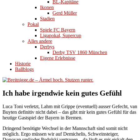
BL-Kapitäne
Ikonen
Gerd Müller
Stadien
Pokal
Spiele FC Bayern
Ligapokal, Supercup
Alles andere
Derbys
Derby TSV 1860 München
Eigene Erlebnisse
Historie
Ballblogs
Ich habe irgendwie kein gutes Gefühl
Luca Toni verletzt, Lahm mit Grippe (eventuell) ausser Gefecht, van
Buyten definitiv nicht dabei – das gibt mir kein gutes Gefühl für das
heutige Gastspiel der Bayern in Bremen.
Dringend benötigte Wechsel in der Mannschaft sind somit nicht
möglich. Ergo müssen wir auf Demichelis, Schweinsteiger,
Donovan und/oder Podolski vertrauen – da läuft es mir eiskalt den