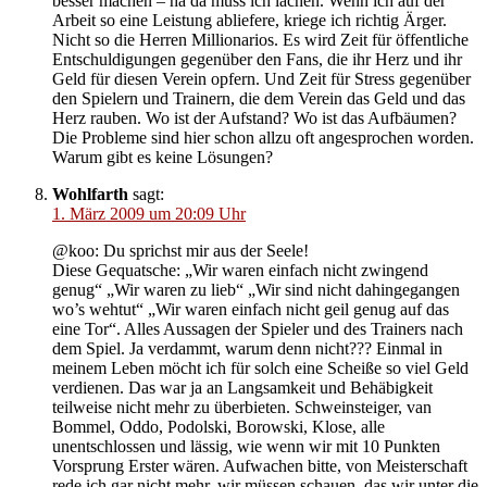
besser machen – ha da muss ich lachen. Wenn ich auf der
Arbeit so eine Leistung abliefere, kriege ich richtig Ärger.
Nicht so die Herren Millionarios. Es wird Zeit für öffentliche
Entschuldigungen gegenüber den Fans, die ihr Herz und ihr
Geld für diesen Verein opfern. Und Zeit für Stress gegenüber
den Spielern und Trainern, die dem Verein das Geld und das
Herz rauben. Wo ist der Aufstand? Wo ist das Aufbäumen?
Die Probleme sind hier schon allzu oft angesprochen worden.
Warum gibt es keine Lösungen?
Wohlfarth
sagt:
1. März 2009 um 20:09 Uhr
@koo: Du sprichst mir aus der Seele!
Diese Gequatsche: „Wir waren einfach nicht zwingend
genug“ „Wir waren zu lieb“ „Wir sind nicht dahingegangen
wo’s wehtut“ „Wir waren einfach nicht geil genug auf das
eine Tor“. Alles Aussagen der Spieler und des Trainers nach
dem Spiel. Ja verdammt, warum denn nicht??? Einmal in
meinem Leben möcht ich für solch eine Scheiße so viel Geld
verdienen. Das war ja an Langsamkeit und Behäbigkeit
teilweise nicht mehr zu überbieten. Schweinsteiger, van
Bommel, Oddo, Podolski, Borowski, Klose, alle
unentschlossen und lässig, wie wenn wir mit 10 Punkten
Vorsprung Erster wären. Aufwachen bitte, von Meisterschaft
rede ich gar nicht mehr, wir müssen schauen, das wir unter die