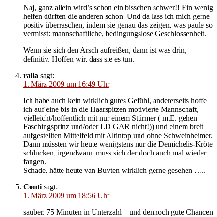
Naj, ganz allein wird’s schon ein bisschen schwer!! Ein wenig
helfen dürften die anderen schon. Und da lass ich mich gerne
positiv überraschen, indem sie genau das zeigen, was paule so
vermisst: mannschaftliche, bedingungslose Geschlossenheit.
Wenn sie sich den Arsch aufreißen, dann ist was drin,
definitiv. Hoffen wir, dass sie es tun.
ralla
sagt:
1. März 2009 um 16:49 Uhr
Ich habe auch kein wirklich gutes Gefühl, andererseits hoffe
ich auf eine bis in die Haarspitzen motivierte Mannschaft,
vielleicht/hoffentlich mit nur einem Stürmer ( m.E. gehen
Faschingsprinz und/oder LD GAR nicht!)) und einem breit
aufgestellten Mittelfeld mit Altintop und ohne Schweinheimer.
Dann müssten wir heute wenigstens nur die Demichelis-Kröte
schlucken, irgendwann muss sich der doch auch mal wieder
fangen.
Schade, hätte heute van Buyten wirklich gerne gesehen …..
Conti
sagt:
1. März 2009 um 18:56 Uhr
sauber. 75 Minuten in Unterzahl – und dennoch gute Chancen