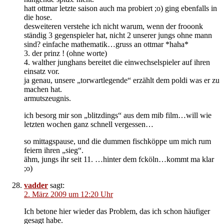
hatt ottmar letzte saison auch ma probiert ;o) ging ebenfalls in
die hose.
desweiteren verstehe ich nicht warum, wenn der frooonk
ständig 3 gegenspieler hat, nicht 2 unserer jungs ohne mann
sind? einfache mathematik…gruss an ottmar *haha*
3. der prinz ! (ohne worte)
4. walther junghans bereitet die einwechselspieler auf ihren
einsatz vor.
ja genau, unsere „torwartlegende“ erzählt dem poldi was er zu
machen hat.
armutszeugnis.
ich besorg mir son „blitzdings“ aus dem mib film…will wie
letzten wochen ganz schnell vergessen…
so mittagspause, und die dummen fischköppe um mich rum
feiern ihren „sieg“.
ähm, jungs ihr seit 11. …hinter dem fcköln…kommt ma klar
;o)
vadder
sagt:
2. März 2009 um 12:20 Uhr
Ich betone hier wieder das Problem, das ich schon häufiger
gesagt habe.