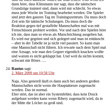
dann höre, dass Klinsmann nur sagt, dass die taktischen
Grundzüge trainiert sind, dann wird mir schlecht. So etwas
muss jede Woche im Training bearbeitet werden. Die Spieler
sind jetzt den ganzen Tag im Trainingszentrum. Da muss doch
Zeit sein für taktische Schulungen. Da muss doch die
Reaktion gegen tief gestaffelte Mannschaften mal was mit
Fernschüssen probiert werden. Vor und nach den Spielen höre
ich nie, dass man so etwas als Marschrichtung ausgeben hat.
Es wird nur gegrinst und sich geärgert und man ist enttäuscht
– aber in der Tabelle ist ja nicht viel passiert. So kann man
eine Mannschaft nicht führen. Ich erwarte nach dem Spiel mal
eine Ansage, wie man den Gegner eigentlich knacken wollte
und warum es nicht geklappt hat. Und weil da nichts kommt,
schwant mir Böses ….
Rantus
sagt:
2. März 2009 um 10:58 Uhr
Naja. Also generell läuft es dann auch bei anderen großen
Mannschaften nicht wenn die Hauptakteure zugemacht
werden. Das ist normal.
Eher stört, das ist aber ein Systemfehler, dass kein Druck
aufgebaut werden kann wenn Ribery zugemacht wird, da in
der Mitte die Löcher zu groß sind.