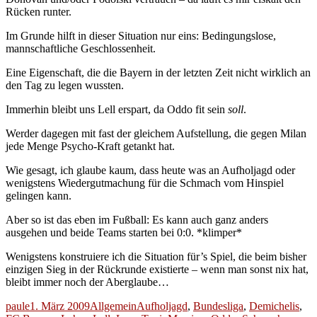
Rücken runter.
Im Grunde hilft in dieser Situation nur eins: Bedingungslose,
mannschaftliche Geschlossenheit.
Eine Eigenschaft, die die Bayern in der letzten Zeit nicht wirklich an
den Tag zu legen wussten.
Immerhin bleibt uns Lell erspart, da Oddo fit sein
soll
.
Werder dagegen mit fast der gleichem Aufstellung, die gegen Milan
jede Menge Psycho-Kraft getankt hat.
Wie gesagt, ich glaube kaum, dass heute was an Aufholjagd oder
wenigstens Wiedergutmachung für die Schmach vom Hinspiel
gelingen kann.
Aber so ist das eben im Fußball: Es kann auch ganz anders
ausgehen und beide Teams starten bei 0:0. *klimper*
Wenigstens konstruiere ich die Situation für’s Spiel, die beim bisher
einzigen Sieg in der Rückrunde existierte – wenn man sonst nix hat,
bleibt immer noch der Aberglaube…
Autor
Veröffentlicht
Kategorien
Schlagwörter
paule
1. März 2009
Allgemein
Aufholjagd
,
Bundesliga
,
Demichelis
,