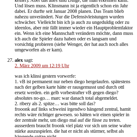
keiner). Aber das alles sind Dinge, die man erkennen kann.
Und lösen muss. Klinsmann ist ja eigentlich schon ein Jahr
dabei. Er durfte seit Januar 2008 planen. Das Team blieb
nahezu unverändert. Nur die Defensivleistungen wurden
schwächer. Vielleicht bin ich ja auch zu ungeduldig oder zu
ideenlos, aber mir fällt immer wieder ein Hauptproblemfaktor
ein. Wenn ich eine Mannschaft verändern möchte, dann muss
ich auch die Spieler dazu haben oder es langsam und
vorsichtig probieren (siehe Wenger, der hat auch noch alles
umgeworfen als er kam).
alex
sagt:
2. März 2009 um 12:19 Uhr
was ich klinsi gestern vorwerfe:
1. vB ist permanent nur neben diego hergelaufen. spätestens
nach der gelben karte hätte er rausgemusst und durch ottl
ersetz werden. ein gelb vorbestrafter vB gegen diego?
absolutes no-go… marc war danach total abgemeldet.
2. ribery als 2. spitze… was bitte soll das?
frooonk auf links schweini irgendwo hängend zentral, hamit
rechts wäre richtiger gewesen. so hätten wir einen spieler in
der zentrale mehr, um diego mal auf die füsse zu treten.
ausserdem braucht froonk viel platz vor sich um seine wahre
stärke auszuspielen. die hat er nicht als stürmer, selbst als
hängende spitze nicht.