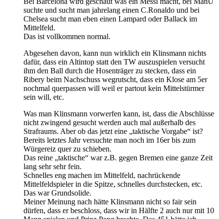
Bei Barcelona wird geschaut was ein Messi macht, bei ManU
suchte und sucht man jahrelang einen C.Ronaldo und bei
Chelsea sucht man eben einen Lampard oder Ballack im
Mittelfeld.
Das ist vollkommen normal.
Abgesehen davon, kann nun wirklich ein Klinsmann nichts
dafür, dass ein Altintop statt den TW auszuspielen versucht
ihm den Ball durch die Hosenträger zu stecken, dass ein
Ribery beim Nachschuss wegrutscht, dass ein Klose am 5er
nochmal querpassen will weil er partout kein Mittelstürmer
sein will, etc.
Was man Klinsmann vorwerfen kann, ist, dass die Abschlüsse
nicht zwingend gesucht werden auch mal außerhalb des
Strafraums. Aber ob das jetzt eine „taktische Vorgabe“ ist?
Bereits letztes Jahr versuchte man noch im 16er bis zum
Würgereiz quer zu schieben.
Das reine „taktische“ war z.B. gegen Bremen eine ganze Zeit
lang sehr sehr fein.
Schnelles eng machen im Mittelfeld, nachrückende
Mittelfeldspieler in die Spitze, schnelles durchstecken, etc.
Das war Grundsolide.
Meiner Meinung nach hätte Klinsmann nicht so fair sein
dürfen, dass er beschloss, dass wir in Hälfte 2 auch nur mit 10