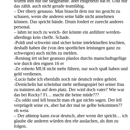
wurmt ihm nur die siegprämie. aber eingenetzt hat er. Und nur
das zählt. auch nicht gerade teamfähig.
– Der ribery genauso. Man braucht dem nur ins gesicht zu
schauen, wenn die anderen seine bälle nicht annehmen
können. Das spricht bände. Drum fordert er zurecht anderes
personal.
– lahm ist noch zu weich- der könnte ein anführer werden-
allerdings kein cheffe. Schade.
-Poldi und schweini sind sicher keine intelektuellen leuchten,
deshalb haben die (von den sportlichen leistungen ganz zu
schweigen) auch nichts zu melden.
-Renisng irrt sicher geanuso planlos durchs manschaftsgefüge
wie durch den eignen 16 er
-Ze roberto MUß nicht mehr führen, nur noch spaß haben und
geld verdienen.
-Lucio habe ich ebenfalls noch nie deutsch reden gehört.
-Demichelis hat scheinbar mehr stellungsspiel bei seiner frau
zu trainiren als auf dem platz. Der wird doch vater? Wie war
das bei Rocky? Fi… macht die beine müde???
-Zu oddo und lell braucht man eh gar nichts sagen. Der lell
verprügelt seine ex, aber hat der mal ne gelbe bekommen??
oh weia
– Der altintop kann zwar deutsch, aber wenn der spricht… ich
glaube die anderen würden den ehr auslachen, als ihm zu
folgen.