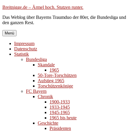
Zum
Breitnigge.de – Ärmel hoch. Stutzen runter.
Inhalt
Das Weblog über Bayerns Traumduo der 80er, die Bundesliga und
springen
den ganzen Rest.
Menü
Impressum
Datenschutz
Statistik
Bundesliga
Skandale
1965
50-Tore-Torschützen
Aufstieg 1965
Torschützenkönige
FC Bayern
Chronik
1900-1933
1933-1945
1945-1965
1965 bis heute
Geschichte
Präsidenten