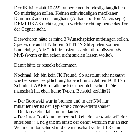
Der JK hätte statt 10 (??) trainer einen bundesligatauglichen
Co mitbringen sollen. Keinen schwindeligen mexikaner.
Dann muß auch ein Junghans (Althans- o-Ton Maiers sepp)
DEMLUKAS nicht sagen, in welcher richtung heute das Tor
der Gegner steht.
Desweiteren hätte er mind 3 Wunschspieler mitbringen sollen.
Spieler, die auf IHN hören. SEINEN Stil spielen können.
Und einige „Alte “ richtig rasieren-verkaufen-müssen. zB
MvB (wenn er ihn schon nicht spielen lassen wollte).
Damit hätte er respekt bekommen.
Nochmal: Ich bin kein JK Freund. So gestaunt (ehr negativ)
wie bei seiner verpflichtung habe ich in 25 Jahren FCB Fan
Zeit nicht. ABER: er alleine ist sicher nicht schuld. Die
manschaft hat eben keine Typen. Beispiel gefällig??
– Der Borowski war in bremen und in der NM nur
mitläufer.Der ist der Typische Schönwetterfußballer.
– Der klose ebenfalls nur mitläufer.
– Der Luca Toni kann immernoch kein deutsch- wie will der
antreiben?? Und ganz im ernst: der denkt wirklich nur an sich.
Wenn er in tor schießt und die manschaft verliert 1:3 dann