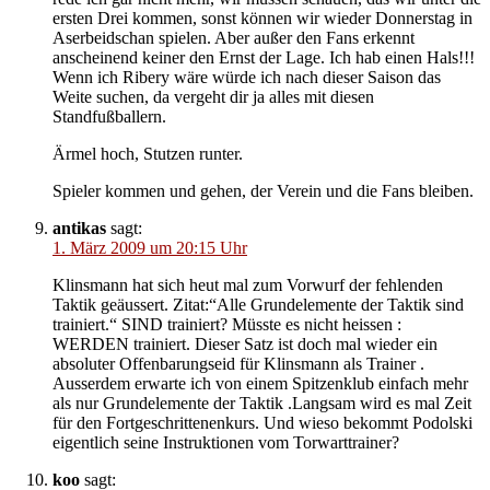
ersten Drei kommen, sonst können wir wieder Donnerstag in
Aserbeidschan spielen. Aber außer den Fans erkennt
anscheinend keiner den Ernst der Lage. Ich hab einen Hals!!!
Wenn ich Ribery wäre würde ich nach dieser Saison das
Weite suchen, da vergeht dir ja alles mit diesen
Standfußballern.
Ärmel hoch, Stutzen runter.
Spieler kommen und gehen, der Verein und die Fans bleiben.
antikas
sagt:
1. März 2009 um 20:15 Uhr
Klinsmann hat sich heut mal zum Vorwurf der fehlenden
Taktik geäussert. Zitat:“Alle Grundelemente der Taktik sind
trainiert.“ SIND trainiert? Müsste es nicht heissen :
WERDEN trainiert. Dieser Satz ist doch mal wieder ein
absoluter Offenbarungseid für Klinsmann als Trainer .
Ausserdem erwarte ich von einem Spitzenklub einfach mehr
als nur Grundelemente der Taktik .Langsam wird es mal Zeit
für den Fortgeschrittenenkurs. Und wieso bekommt Podolski
eigentlich seine Instruktionen vom Torwarttrainer?
koo
sagt: