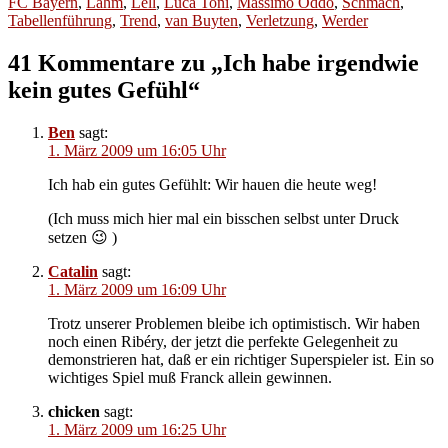
am
FC Bayern
,
Lahm
,
Lell
,
Luca Toni
,
Massimo Oddo
,
Schmach
,
Tabellenführung
,
Trend
,
van Buyten
,
Verletzung
,
Werder
41 Kommentare zu „Ich habe irgendwie
kein gutes Gefühl“
Ben
sagt:
1. März 2009 um 16:05 Uhr
Ich hab ein gutes Gefühlt: Wir hauen die heute weg!
(Ich muss mich hier mal ein bisschen selbst unter Druck
setzen 😉 )
Catalin
sagt:
1. März 2009 um 16:09 Uhr
Trotz unserer Problemen bleibe ich optimistisch. Wir haben
noch einen Ribéry, der jetzt die perfekte Gelegenheit zu
demonstrieren hat, daß er ein richtiger Superspieler ist. Ein so
wichtiges Spiel muß Franck allein gewinnen.
chicken
sagt:
1. März 2009 um 16:25 Uhr