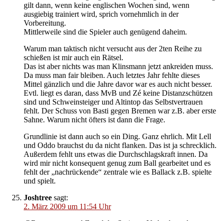
gilt dann, wenn keine englischen Wochen sind, wenn
ausgiebig trainiert wird, sprich vornehmlich in der
Vorbereitung.
Mittlerweile sind die Spieler auch genügend daheim.
Warum man taktisch nicht versucht aus der 2ten Reihe zu
schießen ist mir auch ein Rätsel.
Das ist aber nichts was man Klinsmann jetzt ankreiden muss.
Da muss man fair bleiben. Auch letztes Jahr fehlte dieses
Mittel gänzlich und die Jahre davor war es auch nicht besser.
Evtl. liegt es daran, dass MvB und Zé keine Distanzschützen
sind und Schweinsteiger und Altintop das Selbstvertrauen
fehlt. Der Schuss von Basti gegen Bremen war z.B. aber erste
Sahne. Warum nicht öfters ist dann die Frage.
Grundlinie ist dann auch so ein Ding. Ganz ehrlich. Mit Lell
und Oddo brauchst du da nicht flanken. Das ist ja schrecklich.
Außerdem fehlt uns etwas die Durchschlagskraft innen. Da
wird mir nicht konsequent genug zum Ball gearbeitet und es
fehlt der „nachrückende“ zentrale wie es Ballack z.B. spielte
und spielt.
Joshtree
sagt:
2. März 2009 um 11:54 Uhr