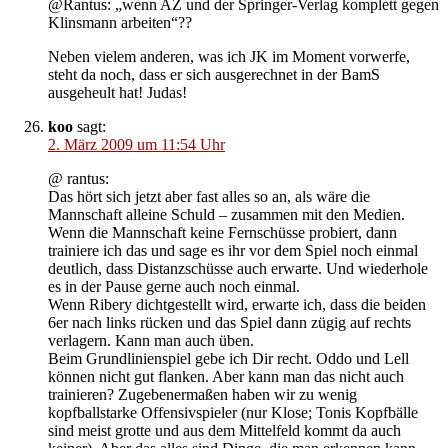
@Rantus: „wenn AZ und der Springer-Verlag komplett gegen
Klinsmann arbeiten“??
Neben vielem anderen, was ich JK im Moment vorwerfe,
steht da noch, dass er sich ausgerechnet in der BamS
ausgeheult hat! Judas!
koo
sagt:
2. März 2009 um 11:54 Uhr
@ rantus:
Das hört sich jetzt aber fast alles so an, als wäre die
Mannschaft alleine Schuld – zusammen mit den Medien.
Wenn die Mannschaft keine Fernschüsse probiert, dann
trainiere ich das und sage es ihr vor dem Spiel noch einmal
deutlich, dass Distanzschüsse auch erwarte. Und wiederhole
es in der Pause gerne auch noch einmal.
Wenn Ribery dichtgestellt wird, erwarte ich, dass die beiden
6er nach links rücken und das Spiel dann zügig auf rechts
verlagern. Kann man auch üben.
Beim Grundlinienspiel gebe ich Dir recht. Oddo und Lell
können nicht gut flanken. Aber kann man das nicht auch
trainieren? Zugebenermaßen haben wir zu wenig
kopfballstarke Offensivspieler (nur Klose; Tonis Kopfbälle
sind meist grotte und aus dem Mittelfeld kommt da auch