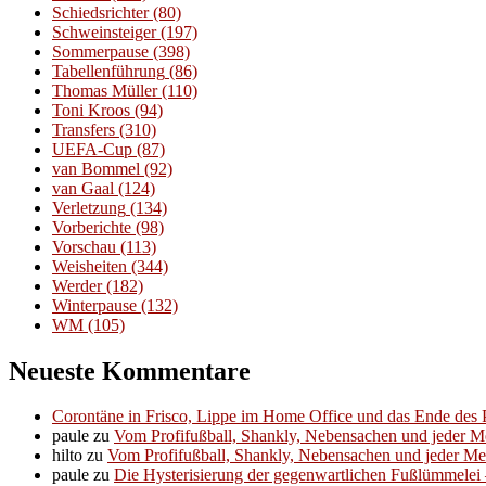
Schiedsrichter
(80)
Schweinsteiger
(197)
Sommerpause
(398)
Tabellenführung
(86)
Thomas Müller
(110)
Toni Kroos
(94)
Transfers
(310)
UEFA-Cup
(87)
van Bommel
(92)
van Gaal
(124)
Verletzung
(134)
Vorberichte
(98)
Vorschau
(113)
Weisheiten
(344)
Werder
(182)
Winterpause
(132)
WM
(105)
Neueste Kommentare
Corontäne in Frisco, Lippe im Home Office und das Ende des P
paule
zu
Vom Profifußball, Shankly, Nebensachen und jeder 
hilto
zu
Vom Profifußball, Shankly, Nebensachen und jeder M
paule
zu
Die Hysterisierung der gegenwartlichen Fußlümmelei – 