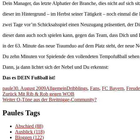
Dein Manager, das letzte Alphatier der Branche, dies nicht auf sich sitz
dieser im Hintergrund – im Herbst seiner Tätigkeit – noch einmal die 
zwei Tage vor’m Schicksalsspiel einen Neuzugang präsentiert, der D
dieser dann auch noch spielen kann, gegen das Team, dass Dich und 
in der 63. Minute das neue Traumduo auf dem Platz steht, der neue N
Du zehn Minuten vor Spielende den vollendeten Tempofußball sehen 
Dann, ja dann lichtet sich der Nebel und Du erkennst:
Das es DEIN Fußball ist!
Autor
Veröffentlicht
Kategorien
Schlagwörter
paule
30. August 2009
Allgemein
Dribblings
,
Fans
,
FC Bayern
,
Freude
Beitragsnavigation
am
Vorheriger
Zurück
Mit Rib & Rob gegen WOB
Nächster
Beitrag:
Weiter
O-Töne aus der Breitnigge-Community?
Beitrag:
Paules Tags
Abschied
(88)
Ausblick
(118)
Bloggen
(122)