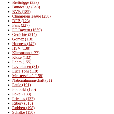
Breitnigge
(228)
Bundesliga
(848)
BVB
(185)
Championsleague
(258)
DFB
(123)
Fans
(227)
FC Bayern
(1659)
Gerüchte
(214)
Gomez
(118)
Hoeness
(142)
HSV
(138)
Klinsmann
(122)
Klose
(132)
Lahm
(155)
Leverkusen
(81)
Luca Toni
(118)
Meisterschaft
(158)
Nationalmannschaft
(81)
Paule
(191)
Podolski
(120)
Pokal
(133)
Privates
(137)
Ribery
(313)
Robben
(198)
Schalke
(150)