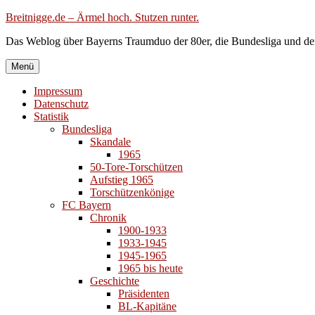
Zum
Breitnigge.de – Ärmel hoch. Stutzen runter.
Inhalt
Das Weblog über Bayerns Traumduo der 80er, die Bundesliga und de
springen
Menü
Impressum
Datenschutz
Statistik
Bundesliga
Skandale
1965
50-Tore-Torschützen
Aufstieg 1965
Torschützenkönige
FC Bayern
Chronik
1900-1933
1933-1945
1945-1965
1965 bis heute
Geschichte
Präsidenten
BL-Kapitäne