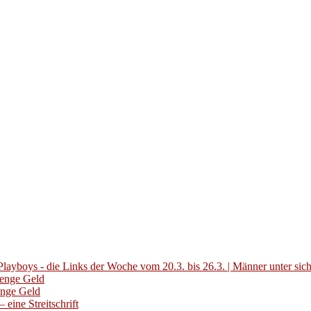
layboys - die Links der Woche vom 20.3. bis 26.3. | Männer unter sic
Menge Geld
enge Geld
eine Streitschrift