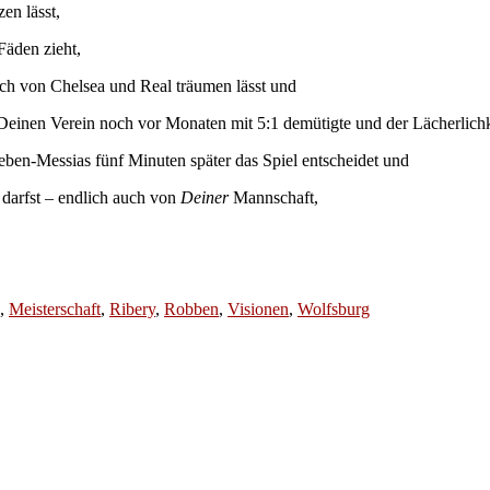
en lässt,
Fäden zieht,
ich von Chelsea und Real träumen lässt und
Deinen Verein noch vor Monaten mit 5:1 demütigte und der Lächerlichke
eben-Messias fünf Minuten später das Spiel entscheidet und
darfst – endlich auch von
Deiner
Mannschaft,
,
Meisterschaft
,
Ribery
,
Robben
,
Visionen
,
Wolfsburg