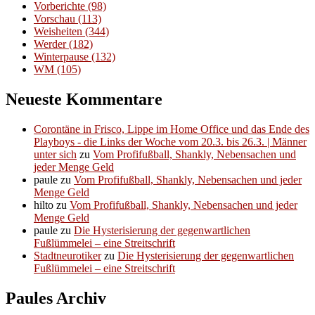
Vorberichte
(98)
Vorschau
(113)
Weisheiten
(344)
Werder
(182)
Winterpause
(132)
WM
(105)
Neueste Kommentare
Corontäne in Frisco, Lippe im Home Office und das Ende des
Playboys - die Links der Woche vom 20.3. bis 26.3. | Männer
unter sich
zu
Vom Profifußball, Shankly, Nebensachen und
jeder Menge Geld
paule
zu
Vom Profifußball, Shankly, Nebensachen und jeder
Menge Geld
hilto
zu
Vom Profifußball, Shankly, Nebensachen und jeder
Menge Geld
paule
zu
Die Hysterisierung der gegenwartlichen
Fußlümmelei – eine Streitschrift
Stadtneurotiker
zu
Die Hysterisierung der gegenwartlichen
Fußlümmelei – eine Streitschrift
Paules Archiv