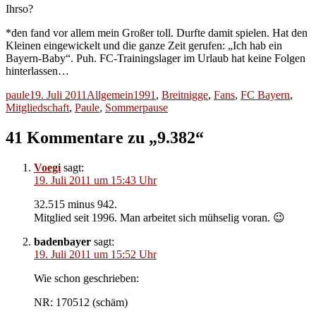
Ihrso?
*den fand vor allem mein Großer toll. Durfte damit spielen. Hat den
Kleinen eingewickelt und die ganze Zeit gerufen: „Ich hab ein
Bayern-Baby“. Puh. FC-Trainingslager im Urlaub hat keine Folgen
hinterlassen…
Autor
Veröffentlicht
Kategorien
Schlagwörter
paule
19. Juli 2011
Allgemein
1991
,
Breitnigge
,
Fans
,
FC Bayern
,
am
Mitgliedschaft
,
Paule
,
Sommerpause
41 Kommentare zu „9.382“
Voegi
sagt:
19. Juli 2011 um 15:43 Uhr
32.515 minus 942.
Mitglied seit 1996. Man arbeitet sich mühselig voran. 😉
badenbayer
sagt:
19. Juli 2011 um 15:52 Uhr
Wie schon geschrieben:
NR: 170512 (schäm)