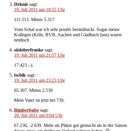
Drknie
sagt:
19. Juli 2011 um 18:55 Uhr
111.513. Minus 5.317
Vom Schal war ich sehr positiv beeindruckt. Sogar meine
Kollegen (Köln, BVB, Aachen und Gladbach fans) waren
neidisch
südoberfranke
sagt:
19. Juli 2011 um 21:57 Uhr
17.423 :-).
tschik
sagt:
19. Juli 2011 um 23:23 Uhr
65.307. Minus 2.530
Mein Vater ist jetzt bei 739.
Bimberbube
sagt:
20. Juli 2011 um 0:04 Uhr
67.236, -2.639. Mehr als Plätze gut gemacht als in der Saison
davor, muss am titellosen Verlauf gelegen haben. 😉