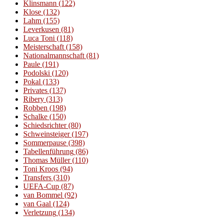
Klinsmann
(122)
Klose
(132)
Lahm
(155)
Leverkusen
(81)
Luca Toni
(118)
Meisterschaft
(158)
Nationalmannschaft
(81)
Paule
(191)
Podolski
(120)
Pokal
(133)
Privates
(137)
Ribery
(313)
Robben
(198)
Schalke
(150)
Schiedsrichter
(80)
Schweinsteiger
(197)
Sommerpause
(398)
Tabellenführung
(86)
Thomas Müller
(110)
Toni Kroos
(94)
Transfers
(310)
UEFA-Cup
(87)
van Bommel
(92)
van Gaal
(124)
Verletzung
(134)