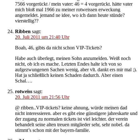
7566 vorgerückt / mein vater: 46 = 4 vorgerückt. hätte vater
mich bloß mal 1966 zu meiner rotweissen erweckung
angemeldet. jemand ne idee, wo ich dann heute stünde?
vierstellig??
Ribben
sagt:
20. Juli 2011 um 21:40 Uhr
Boah, 46, gibts da nicht schon VIP-Tickets?
Habe auch überlegt, meinen Sohn anzumelden. Weiß noch
nicht, ob ich es mache. Letzten Endes halte ich von so
aufgezwungenen Sachen wenig, aber vlt. dankt ers mir mal ;).
Hat ja schließlich keinen Schaden dadurch. Aber einen
Schal….
rotweiss
sagt:
20. Juli 2011 um 21:56 Uhr
@ ribben..VIP-tickets? keine ahnung, würde meinen dad
nicht interessieren. aber es gibt eine günstigere jahreskarte und
der zugang zu normalen tickets ist viel leichter. der verein
behandelt seine alten treuen mitglieder sehr, sehr nobel. da
stimmt’s schon mit der bayern-familie.