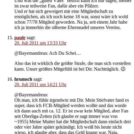
Und was die „guten Väter“ betrifft kann ich nur sagen, meiner
ist zwar teilweise Fan, dafür aber ein Pfälzer.
Und er hat sich geweigert mir eine Mitgliedschaft zu
ermöglichen, als ich noch keine 18 war, sonst wäre ich wohl
schon 77/78 Mitglied geworden. Na ja, seit einem Jahr habe
ich ja immerhin die silberne Ehrennadel unseres Vereins.
paule
sagt:
20. Juli 2011 um 13:33 Uhr
@Bayernandreas: Ach Du Schei…
Also das ist wirklich die größte Strafe, die man sich vorstellen
kann. Unser größtes Mitgefühl ist bei Dir. Nachträglich. 😉
hrumsch
sagt:
20. Juli 2011 um 14:21 Uhr
@Bayernandreas:
Oh man, ich fühle irgendwie mit Dir. Mein Stiefvater fand es
super, dass ich FCB-Mitglied werden wollte und das wurde
ich dann auch mit ca. 12. Er ist zwar kein Mitglied, aber Fan
seit Oberliga-Zeiten (ich glaube er sagt immer was von
~1955) Meine Mutter hat die Mitgliedschaft dann einfach drei
oder vier Jahre später gekündigt. Ich weiß bis heute nicht
wieso, ich glaube aber, dass das Geld knapp war. Naja,