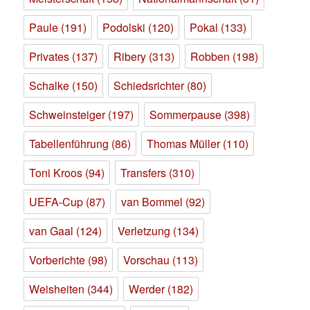
Paule
(191)
Podolski
(120)
Pokal
(133)
Privates
(137)
Ribery
(313)
Robben
(198)
Schalke
(150)
Schiedsrichter
(80)
Schweinsteiger
(197)
Sommerpause
(398)
Tabellenführung
(86)
Thomas Müller
(110)
Toni Kroos
(94)
Transfers
(310)
UEFA-Cup
(87)
van Bommel
(92)
van Gaal
(124)
Verletzung
(134)
Vorberichte
(98)
Vorschau
(113)
Weisheiten
(344)
Werder
(182)