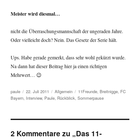
Meister wird diesmal…
nicht die Überraschungsmannschaft der ungeraden Jahre.
Oder vielleicht doch? Nein. Das Gesetz der Serie hält.
Ups. Habe gerade gemerkt, dass sehr wohl gekürzt wurde.
Na dann hat dieser Beitrag hier ja einen richtigen
Mehrwert… 😉
Autor
Veröffentlicht
Kategorien
Schlagwörter
paule
22. Juli 2011
Allgemein
11Freunde
,
Breitnigge
,
FC
am
Bayern
,
Interview
,
Paule
,
Rückblick
,
Sommerpause
2 Kommentare zu „Das 11-