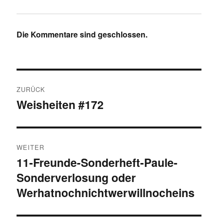
Die Kommentare sind geschlossen.
Beitragsnavigation
ZURÜCK
Weisheiten #172
Vorheriger
Beitrag:
WEITER
11-Freunde-Sonderheft-Paule-
Nächster
Sonderverlosung oder
Beitrag:
Werhatnochnichtwerwillnocheins