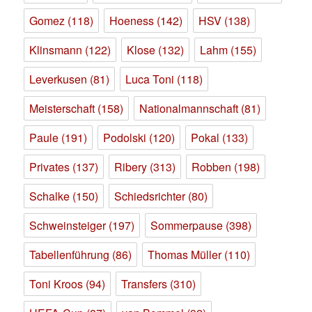
Gomez
(118)
Hoeness
(142)
HSV
(138)
Klinsmann
(122)
Klose
(132)
Lahm
(155)
Leverkusen
(81)
Luca Toni
(118)
Meisterschaft
(158)
Nationalmannschaft
(81)
Paule
(191)
Podolski
(120)
Pokal
(133)
Privates
(137)
Ribery
(313)
Robben
(198)
Schalke
(150)
Schiedsrichter
(80)
Schweinsteiger
(197)
Sommerpause
(398)
Tabellenführung
(86)
Thomas Müller
(110)
Toni Kroos
(94)
Transfers
(310)