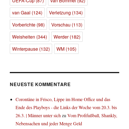
UEFA-Cup
(87)
van Bommel
(92)
van Gaal
(124)
Verletzung
(134)
Vorberichte
(98)
Vorschau
(113)
Weisheiten
(344)
Werder
(182)
Winterpause
(132)
WM
(105)
NEUESTE KOMMENTARE
Corontäne in Frisco, Lippe im Home Office und das
Ende des Playboys - die Links der Woche vom 20.3. bis
26.3. | Männer unter sich
zu
Vom Profifußball, Shankly,
Nebensachen und jeder Menge Geld