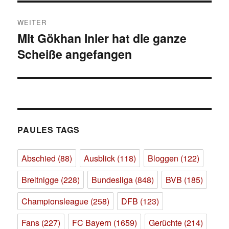
WEITER
Mit Gökhan Inler hat die ganze
Nächster
Scheiße angefangen
Beitrag:
PAULES TAGS
Abschied
(88)
Ausblick
(118)
Bloggen
(122)
Breitnigge
(228)
Bundesliga
(848)
BVB
(185)
Championsleague
(258)
DFB
(123)
Fans
(227)
FC Bayern
(1659)
Gerüchte
(214)