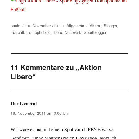
Autor
Veröffentlicht
Kategorien
Schlagwörter
paule
16. November 2011
Allgemein
Aktion
,
Blogger
,
am
Fußball
,
Homophobie
,
Libero
,
Netzwerk
,
Sportblogger
11 Kommentare zu „Aktion
Libero“
Der General
sagt:
16. November 2011 um 0:06 Uhr
Wir wäre es mal mit einem Spot vom DFB? Etwa so:
Gepflegte, junge Männer spielen Playstation, plötzlich