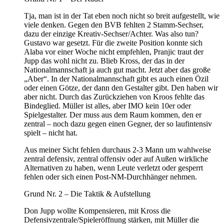
Tja, man ist in der Tat eben noch nicht so breit aufgestellt, wie
viele denken. Gegen den BVB fehlten 2 Stamm-Sechser,
dazu der einzige Kreativ-Sechser/Achter. Was also tun?
Gustavo war gesetzt. Für die zweite Position konnte sich
Alaba vor einer Woche nicht empfehlen, Pranjic traut der
Jupp das wohl nicht zu. Blieb Kross, der das in der
Nationalmannschaft ja auch gut macht. Jetzt aber das große
„Aber“. In der Nationalmannschaft gibt es auch einen Özil
oder einen Götze, der dann den Gestalter gibt. Den haben wir
aber nicht. Durch das Zurückziehen von Kroos fehlte das
Bindeglied. Müller ist alles, aber IMO kein 10er oder
Spielgestalter. Der muss aus dem Raum kommen, den er
zentral – noch dazu gegen einen Gegner, der so laufintensiv
spielt – nicht hat.
Aus meiner Sicht fehlen durchaus 2-3 Mann um wahlweise
zentral defensiv, zentral offensiv oder auf Außen wirkliche
Alternativen zu haben, wenn Leute verletzt oder gesperrt
fehlen oder sich einen Post-NM-Durchhänger nehmen.
Grund Nr. 2 – Die Taktik & Aufstellung
Don Jupp wollte Kompensieren, mit Kross die
Defensivzentrale/Spieleröffnung stärken, mit Müller die