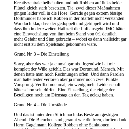
Kreativzentrale beibehalten und mit Robben auf links beide
Flügel gleich stark besetzten. Tja, zwei dieser Maßnahmen
gingen leider voll in die Hose. Gerade gegen extrem bissige
Dortmunder habe ich Robben in der Startelf nicht verstanden.
War doch klar, dass der gedoppelt und getrippelt wird und
dass ihm in der zweiten Halbzeit die Luft ausgeht. IMO hätte
eine Einwechslung von ihm beim Stand von 0:1 deutlich
mehr Gefahr und Sinn gebracht – wobei es dann vielleicht gar
nicht erst zu dem Spielstand gekommen wäre.
Grund Nr. 3 – Die Einstellung
Sorry, aber das war ja einmal gar nix. Irgendwie hat mir
komplett der Wille gefehlt. Das war Dortmund, Mensch. Mit
denen hatte man noch Rechnungen offen. Und dann Parolen
man hätte leider verloren aber ja immer noch zwei Punkte
Vorsprung. Verflixt nochmal, ein wenig mehr Leidenschaft
hätte schon sein dürfen. Eine Einstellung, die einige der
Beteiligten noch am Dienstag an den Tag gelegt haben.
Grund Nr. 4 – Die Umstände
Und das ist unter dem Strich noch das Beste am gestrigen
Abend. Die Bienchen sind gerannt wie die Irren, durften dank
Herrn Gagelmann Kollege Robben ohne Sanktionen