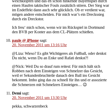
weichklopfen und das eh schon hinkende Bayernspiel durch
einen Haufen taktischer Fouls zusätzlich stören. Der Sieg war
im Endeffekt dann auch sehr glücklich. Ob er verdient war,
mögen andere entscheiden. Für mich war’s ein Dreckssieg
durch ein Dreckstor.
Ich freu‘ mich schon, wenn wir im Rückspiel in Dortmund
den BVB per Konter aus dem CL-Plätzen schießen.
paule @ iPhone
sagt:
20. November 2011 um 13:16 Uhr
@Liza: Wieso? Es gibt Wichtigeres als Fußball, oder denkst
Du nicht, wenn Du an Enke und Rafati denkst?!
@Nick: Weil Du so drauf rum reitest: Für mich hält sich
Robben nach dem Einsteigen von Schmelzer das Gesicht,
weil er Sekundenbruchteile danach den Ball ins Gesicht
bekommt. Imho ging das zu schnell für ihn und er assozierte
die Schmerzen mit Schmelzers Einsteigen… 😉
Demi
sagt:
20. November 2011 um 13:30 Uhr
pekka, schwarzenbeck