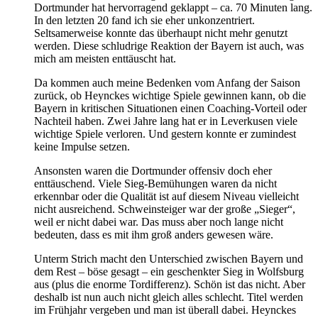
Dortmunder hat hervorragend geklappt – ca. 70 Minuten lang.
In den letzten 20 fand ich sie eher unkonzentriert.
Seltsamerweise konnte das überhaupt nicht mehr genutzt
werden. Diese schludrige Reaktion der Bayern ist auch, was
mich am meisten enttäuscht hat.
Da kommen auch meine Bedenken vom Anfang der Saison
zurück, ob Heynckes wichtige Spiele gewinnen kann, ob die
Bayern in kritischen Situationen einen Coaching-Vorteil oder
Nachteil haben. Zwei Jahre lang hat er in Leverkusen viele
wichtige Spiele verloren. Und gestern konnte er zumindest
keine Impulse setzen.
Ansonsten waren die Dortmunder offensiv doch eher
enttäuschend. Viele Sieg-Bemühungen waren da nicht
erkennbar oder die Qualität ist auf diesem Niveau vielleicht
nicht ausreichend. Schweinsteiger war der große „Sieger“,
weil er nicht dabei war. Das muss aber noch lange nicht
bedeuten, dass es mit ihm groß anders gewesen wäre.
Unterm Strich macht den Unterschied zwischen Bayern und
dem Rest – böse gesagt – ein geschenkter Sieg in Wolfsburg
aus (plus die enorme Tordifferenz). Schön ist das nicht. Aber
deshalb ist nun auch nicht gleich alles schlecht. Titel werden
im Frühjahr vergeben und man ist überall dabei. Heynckes