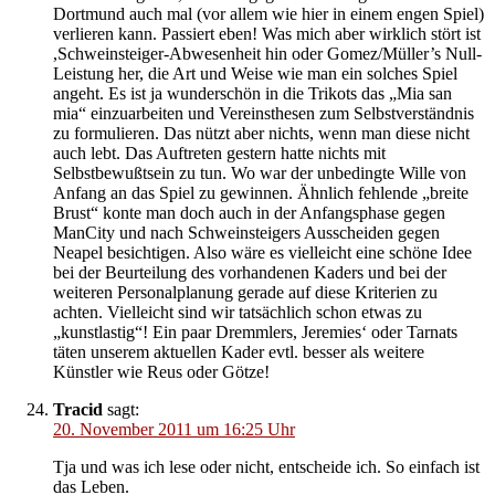
Dortmund auch mal (vor allem wie hier in einem engen Spiel)
verlieren kann. Passiert eben! Was mich aber wirklich stört ist
,Schweinsteiger-Abwesenheit hin oder Gomez/Müller’s Null-
Leistung her, die Art und Weise wie man ein solches Spiel
angeht. Es ist ja wunderschön in die Trikots das „Mia san
mia“ einzuarbeiten und Vereinsthesen zum Selbstverständnis
zu formulieren. Das nützt aber nichts, wenn man diese nicht
auch lebt. Das Auftreten gestern hatte nichts mit
Selbstbewußtsein zu tun. Wo war der unbedingte Wille von
Anfang an das Spiel zu gewinnen. Ähnlich fehlende „breite
Brust“ konte man doch auch in der Anfangsphase gegen
ManCity und nach Schweinsteigers Ausscheiden gegen
Neapel besichtigen. Also wäre es vielleicht eine schöne Idee
bei der Beurteilung des vorhandenen Kaders und bei der
weiteren Personalplanung gerade auf diese Kriterien zu
achten. Vielleicht sind wir tatsächlich schon etwas zu
„kunstlastig“! Ein paar Dremmlers, Jeremies‘ oder Tarnats
täten unserem aktuellen Kader evtl. besser als weitere
Künstler wie Reus oder Götze!
Tracid
sagt:
20. November 2011 um 16:25 Uhr
Tja und was ich lese oder nicht, entscheide ich. So einfach ist
das Leben.