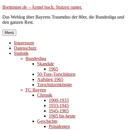
Zum
Breitnigge.de – Ärmel hoch. Stutzen runter.
Inhalt
Das Weblog über Bayerns Traumduo der 80er, die Bundesliga und
springen
den ganzen Rest.
Menü
Impressum
Datenschutz
Statistik
Bundesliga
Skandale
1965
50-Tore-Torschützen
Aufstieg 1965
Torschützenkönige
FC Bayern
Chronik
1900-1933
1933-1945
1945-1965
1965 bis heute
Geschichte
Präsidenten