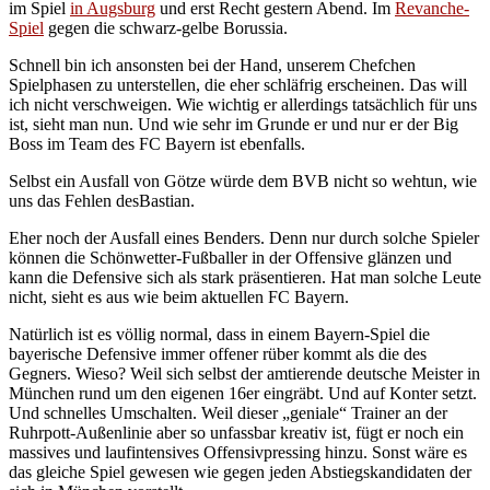
im Spiel
in Augsburg
und erst Recht gestern Abend. Im
Revanche-
Spiel
gegen die schwarz-gelbe Borussia.
Schnell bin ich ansonsten bei der Hand, unserem Chefchen
Spielphasen zu unterstellen, die eher schläfrig erscheinen. Das will
ich nicht verschweigen. Wie wichtig er allerdings tatsächlich für uns
ist, sieht man nun. Und wie sehr im Grunde er und nur er der Big
Boss im Team des FC Bayern ist ebenfalls.
Selbst ein Ausfall von Götze würde dem BVB nicht so wehtun, wie
uns das Fehlen desBastian.
Eher noch der Ausfall eines Benders. Denn nur durch solche Spieler
können die Schönwetter-Fußballer in der Offensive glänzen und
kann die Defensive sich als stark präsentieren. Hat man solche Leute
nicht, sieht es aus wie beim aktuellen FC Bayern.
Natürlich ist es völlig normal, dass in einem Bayern-Spiel die
bayerische Defensive immer offener rüber kommt als die des
Gegners. Wieso? Weil sich selbst der amtierende deutsche Meister in
München rund um den eigenen 16er eingräbt. Und auf Konter setzt.
Und schnelles Umschalten. Weil dieser „geniale“ Trainer an der
Ruhrpott-Außenlinie aber so unfassbar kreativ ist, fügt er noch ein
massives und laufintensives Offensivpressing hinzu. Sonst wäre es
das gleiche Spiel gewesen wie gegen jeden Abstiegskandidaten der