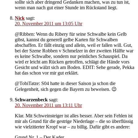
sollte sich aber dringend Gedanken machen, was zu tun ist,
wenn man nach gut einer Stunde im Rückstand liegt.
Nick
sagt:
20. November 2011 um 13:05 Uhr
@Ribben: Wenn du Ribery für seine Schwalbe kein Gelb
gibst, kannst du generell gelbe Karten für Schwalben
abschaffen. Er fällt einzig und allein, weil er fallen will. Gut,
bei der Szene Robben v Schmelzer in der zweiten Hälfte war
es keine Schwalbe, sondern nur peinliches Schauspiel. Da
wird er leicht am Rücken getroffen, schlägt die Hände vors
Gesicht und wälzt sich am Boden. EDIT: Sehe gerade, Pekka
hat das schon vor mir gut erklärt.
@TobiTatze: S04 hatte in dieser Saison ja schon die
Gelegenheit, sich gegen die Bayern zu beweisen. 😉
Schwarzenbeck
sagt:
20. November 2011 um 13:11 Uhr
Klar. Mit Schweinsteiger ist alles besser. Aber sein Fehlen ist
mir als Grund für die gestrige Niederlage – die so überflüssig
wie vielzitierter Kropf war – zu billig. Dafür gibt es andere:
Grund Nr. 1 – Der Kader