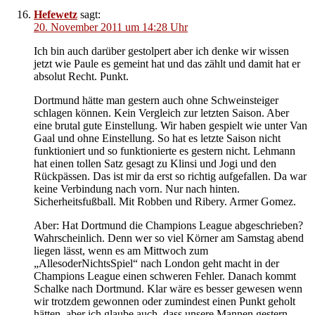
Hefewetz
sagt:
20. November 2011 um 14:28 Uhr
Ich bin auch darüber gestolpert aber ich denke wir wissen
jetzt wie Paule es gemeint hat und das zählt und damit hat er
absolut Recht. Punkt.
Dortmund hätte man gestern auch ohne Schweinsteiger
schlagen können. Kein Vergleich zur letzten Saison. Aber
eine brutal gute Einstellung. Wir haben gespielt wie unter Van
Gaal und ohne Einstellung. So hat es letzte Saison nicht
funktioniert und so funktionierte es gestern nicht. Lehmann
hat einen tollen Satz gesagt zu Klinsi und Jogi und den
Rückpässen. Das ist mir da erst so richtig aufgefallen. Da war
keine Verbindung nach vorn. Nur nach hinten.
Sicherheitsfußball. Mit Robben und Ribery. Armer Gomez.
Aber: Hat Dortmund die Champions League abgeschrieben?
Wahrscheinlich. Denn wer so viel Körner am Samstag abend
liegen lässt, wenn es am Mittwoch zum
„AllesoderNichtsSpiel“ nach London geht macht in der
Champions League einen schweren Fehler. Danach kommt
Schalke nach Dortmund. Klar wäre es besser gewesen wenn
wir trotzdem gewonnen oder zumindest einen Punkt geholt
hätten, aber ich glaube auch, dass unsere Mannen gestern