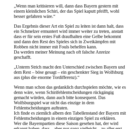
„Wenn man kritisieren will, dann dass Bayern gestern mit
einem kleinlichen Schiri, der das Spiel kaputt pfeifft, wohl
besser gefahren wäre.“
Das Ergebnis dieser Art ein Spiel zu leiten ist dann halt, dass
ein Schmelzer ermuntert wird immer weiter zu treten, anstatt
dass er für sein erstes Fuß draufhalten eine Gelbe bekommt
und dann den Rest des Spieles sich in Zweikämpfen mit
Robben nicht immer mit Fouls behelfen kann.
Da werden meiner Meinung nach oft falsche Anreize
geschafft.
„Unterm Strich macht den Unterschied zwischen Bayern und
dem Rest – böse gesagt – ein geschenkter Sieg in Wolfsburg
aus (plus die enorme Tordifferenz).“
Wenn man schon das gedanklich durchspielen möchte, wie es
denn wäre, wenn Schirifehlentscheidungen rückgängig
gemacht würden, dann auch bitte konsequent. Das
Wolfsburgspiel war nicht das einzige in dem
Fehlentscheidungen auftraten.
Ich finde es ziemlich albern den Tabellenstand der Bayern mit
Fehlentscheidungen in einem einzigen Spiel zu erklären.
Wer die Bayernpartien diese Saison gesehen hat, der wird
erkannt haben, dass – aber nur ganz vielleicht – zu aller erst