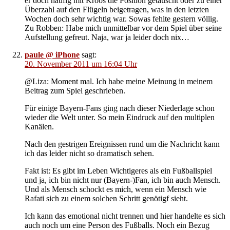
er doch häufig mit Kroos die Position getauscht oder zu einer
Überzahl auf den Flügeln beigetragen, was in den letzten
Wochen doch sehr wichtig war. Sowas fehlte gestern völlig.
Zu Robben: Habe mich unmittelbar vor dem Spiel über seine
Aufstellung gefreut. Naja, war ja leider doch nix…
paule @ iPhone
sagt:
20. November 2011 um 16:04 Uhr
@Liza: Moment mal. Ich habe meine Meinung in meinem
Beitrag zum Spiel geschrieben.
Für einige Bayern-Fans ging nach dieser Niederlage schon
wieder die Welt unter. So mein Eindruck auf den multiplen
Kanälen.
Nach den gestrigen Ereignissen rund um die Nachricht kann
ich das leider nicht so dramatisch sehen.
Fakt ist: Es gibt im Leben Wichtigeres als ein Fußballspiel
und ja, ich bin nicht nur (Bayern-)Fan, ich bin auch Mensch.
Und als Mensch schockt es mich, wenn ein Mensch wie
Rafati sich zu einem solchen Schritt genötigf sieht.
Ich kann das emotional nicht trennen und hier handelte es sich
auch noch um eine Person des Fußballs. Noch ein Bezug