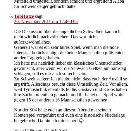
Mittelfeld umgestellt, sondern schlicht und ergreifend Alaba
für Schweinsteiger gebracht hätte.
TobiTatze
sagt:
20. November 2011 um 12:46 Uhr
Die Diskussion über die angeblichen Schwalben kann ich
nicht wirklich nachvollziehen. Das war nichts
außergewöhnliches.
Generell war es ein sehr faires Spiel, wenn man die hohe
Intensität berücksichtigt, die beide Mannschaften größtenteils
an den Tag gelegt haben.
Ich hätte mir natürlich lieber ein klassisches Unentschieden
gewünscht, aber wenn wir die Schwach-Gelben am Samstag
schlagen, soll es mir auch so recht sein.
Zu Schweinsteiger: Ich glaube nicht, dass euch der Ausfall so
arg trifft. Allerdings braucht diese Umstellung Zeit. Vor allem,
weil Tymoshchuk ebenfalls fehlte. Gustavo und Kroos haben
ihre Sache ordentlich gemacht und ihr hättet das Spiel wohl
gegen 15 der anderen 16 Mannschaften gewonnen.
Nur der S04 hätte euch an diesem Abend mit seinem
Konterspiel vorgeführt und euch eine historische Niederlage
beigebracht. Da bin ich mir sicher! 😉
Viele Grüße und Glück Auf!