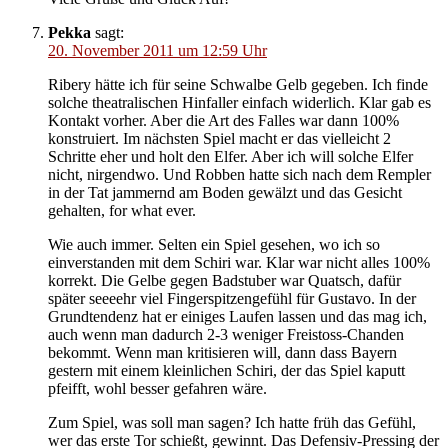
Pekka
sagt:
20. November 2011 um 12:59 Uhr
Ribery hätte ich für seine Schwalbe Gelb gegeben. Ich finde
solche theatralischen Hinfaller einfach widerlich. Klar gab es
Kontakt vorher. Aber die Art des Falles war dann 100%
konstruiert. Im nächsten Spiel macht er das vielleicht 2
Schritte eher und holt den Elfer. Aber ich will solche Elfer
nicht, nirgendwo. Und Robben hatte sich nach dem Rempler
in der Tat jammernd am Boden gewälzt und das Gesicht
gehalten, for what ever.
Wie auch immer. Selten ein Spiel gesehen, wo ich so
einverstanden mit dem Schiri war. Klar war nicht alles 100%
korrekt. Die Gelbe gegen Badstuber war Quatsch, dafür
später seeeehr viel Fingerspitzengefühl für Gustavo. In der
Grundtendenz hat er einiges Laufen lassen und das mag ich,
auch wenn man dadurch 2-3 weniger Freistoss-Chanden
bekommt. Wenn man kritisieren will, dann dass Bayern
gestern mit einem kleinlichen Schiri, der das Spiel kaputt
pfeifft, wohl besser gefahren wäre.
Zum Spiel, was soll man sagen? Ich hatte früh das Gefühl,
wer das erste Tor schießt, gewinnt. Das Defensiv-Pressing der