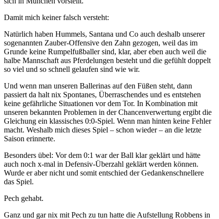
sich in München vorstellt.
Damit mich keiner falsch versteht:
Natürlich haben Hummels, Santana und Co auch deshalb unserer
sogenannten Zauber-Offensive den Zahn gezogen, weil das im
Grunde keine Rumpelfußballer sind, klar, aber eben auch weil die
halbe Mannschaft aus Pferdelungen besteht und die gefühlt doppelt
so viel und so schnell gelaufen sind wie wir.
Und wenn man unseren Ballerinas auf den Füßen steht, dann
passiert da halt nix Spontanes, Überraschendes und es entstehen
keine gefährliche Situationen vor dem Tor. In Kombination mit
unseren bekannten Problemen in der Chancenverwertung ergibt die
Gleichung ein klassisches 0:0-Spiel. Wenn man hinten keine Fehler
macht. Weshalb mich dieses Spiel – schon wieder – an die letzte
Saison erinnerte.
Besonders übel: Vor dem 0:1 war der Ball klar geklärt und hätte
auch noch x-mal in Defensiv-Überzahl geklärt werden können.
Wurde er aber nicht und somit entschied der Gedankenschnellere
das Spiel.
Pech gehabt.
Ganz und gar nix mit Pech zu tun hatte die Aufstellung Robbens in