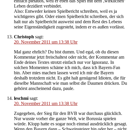
einfach pietätlos, weil er eben das Spiel mit dem ‚wirklichen‘
Leben dezidiert verbindet.
Also: Entweder keinen Spielbericht schreiben, weil es ja
wichtigeres gibt. Oder einen Spielbericht schreiben, der sich
halt nur als Spielbericht ausweist und dem Rest des Lebens
seine Eigenständigkeit zugesteht, indem er es außen vorlässt.
Christoph
sagt:
20. November 2011 um 13:38 Uhr
Mal ganz ehrlich? Du bist dumm. Und egal, ob du diesen
Kommentar jetzt freischaltest oder nicht, der Kommentar am
Ende deines Textes strotzt einfach nur vor Ignoranz. In
solchen Momenten schäme ich mich, dass ich Bayern-Fan
bin. Aber mies machen lassen werd ich mir die Bayern
deshalb trotzdem nicht. Es gibt halt genügend Idioten, die für
dieselbe Mannschaft wie man selbst die Daumen drücken. Du
gehörst anscheinend dazu, paule.
leschmi
sagt:
20. November 2011 um 13:38 Uhr
Zugegeben, der Sieg für den BVB war durchaus glücklich.
Nur wusste vorher die ganze Welt, wie Borussia spielen
würde. Klopp hatte es sogar noch einmal ausdrücklich gesagt.
Wenn den Bayern dann – Schweinsteiger hin oder her – nicht