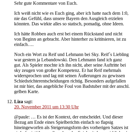
Sehr gute Kommentare von Euch.
Ich weiß nicht wie es Euch ging, aber ich hatte nach dem 1:0,
nie das Gefühl, dass unsere Bayern den Ausgleich erzielen
könnten. Das wirkte alles so statisch, pomadig, ohne Ideen.
Ich hätte Robben auch erst bei einem Rückstand und nicht
von Beginn an gebracht. Aber hinterher zu krititsieren, ist zu
einfach….
Noch ein Wort zu Reif und Lehmann bei Sky. Reif´s Liebling
war gestern ja Lebandowski. Den Lehmann fand ich ganz
gut. Als Spieler mochte ich ihn nicht, aber seine Auftritte bei
sky zeugen von großer Kompetenz. Er hat Reif mehrmals
widersprochen und lag mit seinen Äußerungen zu gewissen
Schiedsrichterentscheidungen richtig. Besonders aufgefallen
ist mir hier, das angebliche Foul von Badstuber mit der anschl.
gelben Karte.
Liza
sagt:
20. November 2011 um 13:30 Uhr
@paule: … Es ist der Kontext, der entscheidet. Und dieser
Bezug am Ende eines Spielberichts einfach so flapsig
hineingeworfen als Steigerungsform des vorherigen Satzes ist