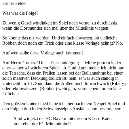
Dritter Fehler.
Was war die Folge?
Zu wenig Geschwindigkeit im Spiel nach vorne, zu durchlässig,
wenn die Dortmunder sich mal über die Mittellinie wagten.
So konnte das nix werden. Und einfach abwarten, ob vielleicht
Robben doch noch ein Trick oder eine klasse Vorlage gelingt? Nö.
Auf wen sollte diese Vorlage auch kommen?
Auf Herrn Gomez? Der – Entschuldigung – lieferte gestern leider
eines seiner schwächeren Spiele ab. Und damit meine ich nicht nur
die Tatsache, dass ein Prallen lassen bei der Ballannahme bei einer
solch massiven Deckung tödlich ist, nein, er war auch ständig in
Unterzahl im 1:1. Sind dann die Außen noch formschwach (Ribéry)
oder rekonvaleszent (Robben) weht ganz vorne eben nur ein laues
Lüftchen.
Den größten Unterschied habe ich aber nach dem Neapel-Spiel und
den Folgen durch den Schweinsteiger-Ausfall schon beschrieben:
Sind wir jetzt der FC Bayern mit diesem Klasse-Kader
oder eher der FC Mimimimimi?