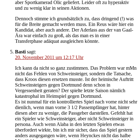
aber Sportkamerad Olic geliefert. Leider oft zu hyperaktiv
und zu wenig klar in seinen Aktionen.
Dennoch stimme ich grundsätzlich zu, dass dringend (!) was
für die Breite gemacht werden muss. Ein Reus wäre hier ein
Kandidat, aber auch andere. Der Aderlass aus der van Gaal-
Ära war einfach zu groß, als das man es in einer
Transferphase adäquat ausgleichen könnte.
Basti
sagt:
20. November 2011 um 12:17 Uhr
Ich kann da nicht so ganz zustimmen. Das Problem war mMn
nicht das Fehlen von Schweinsteiger, sondern die Tatsache,
dass Kroos diesen ersetzen musste. Ist der heimische Auftritt
Schweinsteigers gegen Dortmund denn schon in
Vergessenheit geraten? Der spielte letzte Saison nämlich
katastrophal im Heimspiel gegen Dortmund.
Es ist nunmal für ein kontrolliertes Spiel nach vorne nicht sehr
dienlich, wenn man vorne 3 1/2 Passempfänger hat, hinter
diesen aber zu wenige, die Passgeber darstellen. Gefehlt hat
ein Spieler wie Schweinsteiger, aber nicht Schweinsteiger in
persona. Auch wenn Alaba in den letzten Spielen etwas
überfordert wirkte, bin ich mir sicher, dass das Spiel gestern
anders ausgegangen wäre, wenn Heynckes nicht das halbe