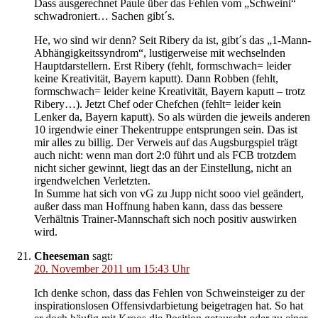
Dass ausgerechnet Paule über das Fehlen vom „Schweini“
schwadroniert… Sachen gibt´s.
He, wo sind wir denn? Seit Ribery da ist, gibt´s das „1-Mann-
Abhängigkeitssyndrom“, lustigerweise mit wechselnden
Hauptdarstellern. Erst Ribery (fehlt, formschwach= leider
keine Kreativität, Bayern kaputt). Dann Robben (fehlt,
formschwach= leider keine Kreativität, Bayern kaputt – trotz
Ribery…). Jetzt Chef oder Chefchen (fehlt= leider kein
Lenker da, Bayern kaputt). So als würden die jeweils anderen
10 irgendwie einer Thekentruppe entsprungen sein. Das ist
mir alles zu billig. Der Verweis auf das Augsburgspiel trägt
auch nicht: wenn man dort 2:0 führt und als FCB trotzdem
nicht sicher gewinnt, liegt das an der Einstellung, nicht an
irgendwelchen Verletzten.
In Summe hat sich von vG zu Jupp nicht sooo viel geändert,
außer dass man Hoffnung haben kann, dass das bessere
Verhältnis Trainer-Mannschaft sich noch positiv auswirken
wird.
Cheeseman
sagt:
20. November 2011 um 15:43 Uhr
Ich denke schon, dass das Fehlen von Schweinsteiger zu der
inspirationslosen Offensivdarbietung beigetragen hat. So hat