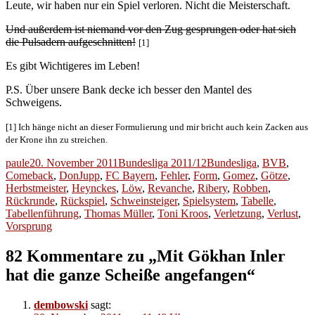
Leute, wir haben nur ein Spiel verloren. Nicht die Meisterschaft.
Und außerdem ist niemand vor den Zug gesprungen oder hat sich
die Pulsadern aufgeschnitten!
[1]
Es gibt Wichtigeres im Leben!
P.S. Über unsere Bank decke ich besser den Mantel des
Schweigens.
[1] Ich hänge nicht an dieser Formulierung und mir bricht auch kein Zacken aus
der Krone ihn zu streichen.
Autor
Veröffentlicht
Kategorien
Schlagwörter
paule
20. November 2011
Bundesliga 2011/12
Bundesliga
,
BVB
,
am
Comeback
,
DonJupp
,
FC Bayern
,
Fehler
,
Form
,
Gomez
,
Götze
,
Herbstmeister
,
Heynckes
,
Löw
,
Revanche
,
Ribery
,
Robben
,
Rückrunde
,
Rückspiel
,
Schweinsteiger
,
Spielsystem
,
Tabelle
,
Tabellenführung
,
Thomas Müller
,
Toni Kroos
,
Verletzung
,
Verlust
,
Vorsprung
82 Kommentare zu „Mit Gökhan Inler
hat die ganze Scheiße angefangen“
dembowski
sagt: