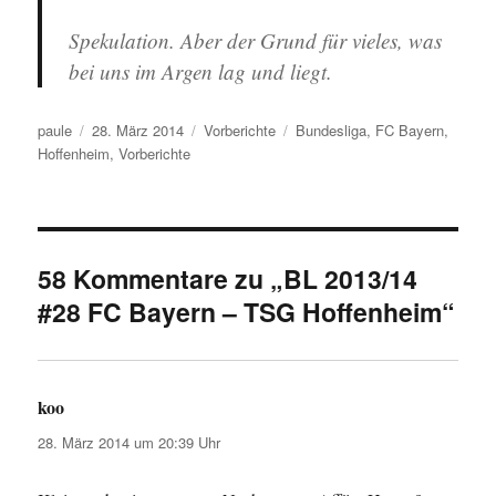
Spekulation. Aber der Grund für vieles, was
bei uns im Argen lag und liegt.
Autor
Veröffentlicht
Kategorien
Schlagwörter
paule
28. März 2014
Vorberichte
Bundesliga
,
FC Bayern
,
am
Hoffenheim
,
Vorberichte
58 Kommentare zu „BL 2013/14
#28 FC Bayern – TSG Hoffenheim“
koo
sagt:
28. März 2014 um 20:39 Uhr