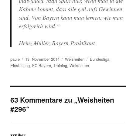
individuell. Man spürt hier, wenn man in die
Kabine kommt, dass alle geil aufs Gewinnen
sind. Von Bayern kann man lernen, wie man
erfolgreich wird.“
Heinz Müller, Bayern-Praktikant.
Autor
Veröffentlicht
Kategorien
Schlagwörter
paule
13. November 2014
Weisheiten
Bundesliga
,
am
Einstellung
,
FC Bayern
,
Training
,
Weisheiten
63 Kommentare zu „Weisheiten
#296“
zyniker
sagt: