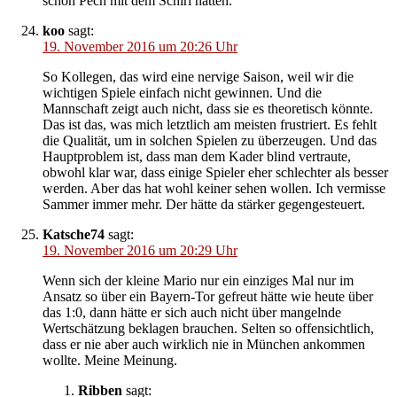
schon Pech mit dem Schiri hatten.
koo
sagt:
19. November 2016 um 20:26 Uhr
So Kollegen, das wird eine nervige Saison, weil wir die
wichtigen Spiele einfach nicht gewinnen. Und die
Mannschaft zeigt auch nicht, dass sie es theoretisch könnte.
Das ist das, was mich letztlich am meisten frustriert. Es fehlt
die Qualität, um in solchen Spielen zu überzeugen. Und das
Hauptproblem ist, dass man dem Kader blind vertraute,
obwohl klar war, dass einige Spieler eher schlechter als besser
werden. Aber das hat wohl keiner sehen wollen. Ich vermisse
Sammer immer mehr. Der hätte da stärker gegengesteuert.
Katsche74
sagt:
19. November 2016 um 20:29 Uhr
Wenn sich der kleine Mario nur ein einziges Mal nur im
Ansatz so über ein Bayern-Tor gefreut hätte wie heute über
das 1:0, dann hätte er sich auch nicht über mangelnde
Wertschätzung beklagen brauchen. Selten so offensichtlich,
dass er nie aber auch wirklich nie in München ankommen
wollte. Meine Meinung.
Ribben
sagt: