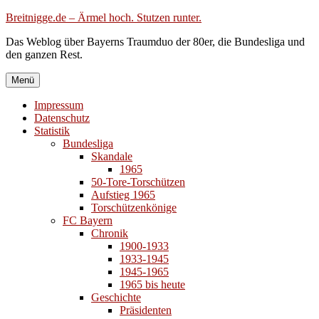
Zum
Breitnigge.de – Ärmel hoch. Stutzen runter.
Inhalt
Das Weblog über Bayerns Traumduo der 80er, die Bundesliga und
springen
den ganzen Rest.
Menü
Impressum
Datenschutz
Statistik
Bundesliga
Skandale
1965
50-Tore-Torschützen
Aufstieg 1965
Torschützenkönige
FC Bayern
Chronik
1900-1933
1933-1945
1945-1965
1965 bis heute
Geschichte
Präsidenten