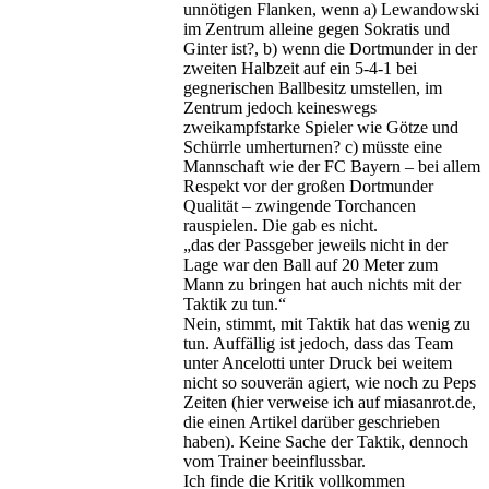
unnötigen Flanken, wenn a) Lewandowski
im Zentrum alleine gegen Sokratis und
Ginter ist?, b) wenn die Dortmunder in der
zweiten Halbzeit auf ein 5-4-1 bei
gegnerischen Ballbesitz umstellen, im
Zentrum jedoch keineswegs
zweikampfstarke Spieler wie Götze und
Schürrle umherturnen? c) müsste eine
Mannschaft wie der FC Bayern – bei allem
Respekt vor der großen Dortmunder
Qualität – zwingende Torchancen
rauspielen. Die gab es nicht.
„das der Passgeber jeweils nicht in der
Lage war den Ball auf 20 Meter zum
Mann zu bringen hat auch nichts mit der
Taktik zu tun.“
Nein, stimmt, mit Taktik hat das wenig zu
tun. Auffällig ist jedoch, dass das Team
unter Ancelotti unter Druck bei weitem
nicht so souverän agiert, wie noch zu Peps
Zeiten (hier verweise ich auf miasanrot.de,
die einen Artikel darüber geschrieben
haben). Keine Sache der Taktik, dennoch
vom Trainer beeinflussbar.
Ich finde die Kritik vollkommen