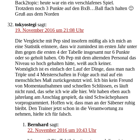
Back2topic: heute war ein ein verschlafenes Spiel.
Trotzdem noch 3 Punkte auf den BxB…Ball flach halten 🙂
Gruß aus dem Norden
tokyostegi
sagt:
19. November 2016 um 21:08 Uhr
Die Vergleiche mit Pep sind insofern müßig als ich mich an
eine Statistik erinnere, dass wir zumindest im ersten Jahr unter
ihm gegen die ersten 4 der Tabelle insgesamt nur 6 Punkte
oder so geholt haben. Ob Pep mit dem alternden Personal das
Niveau so hoch gehalten hätte, weiß auch keiner.
Womöglich ist es einfach der Lauf der Dinge, dass man nach
Triple und 4 Meisterschaften in Folge auch mal auf ein
menschliches Maß zurückgestutzt wird. Ich bin kein Freund
von Momentaufnahmen und schnellen Schlüssen, es läuft
nicht rund, das sehe ich wie alle hier. Wir haben eben auch
jahrelang am Anschlag gespielt, da sind Schwächephasen
vorprogrammiert. Hoffen wir, dass man an der Säbener ruhig
bleibt. Den Trainer jetzt schon in die Verantwortung zu
nehmen, hielte ich für falsch.
Bernhard
sagt:
22. November 2016 um 10:43 Uhr