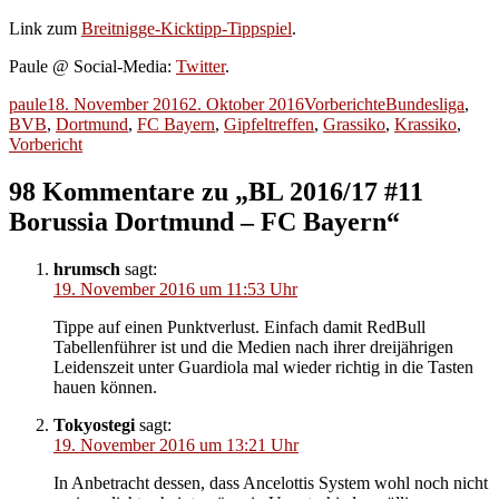
Link zum
Breitnigge-Kicktipp-Tippspiel
.
Paule @ Social-Media:
Twitter
.
Autor
Veröffentlicht
Kategorien
Schlagwörter
paule
18. November 2016
2. Oktober 2016
Vorberichte
Bundesliga
,
am
BVB
,
Dortmund
,
FC Bayern
,
Gipfeltreffen
,
Grassiko
,
Krassiko
,
Vorbericht
98 Kommentare zu „BL 2016/17 #11
Borussia Dortmund – FC Bayern“
hrumsch
sagt:
19. November 2016 um 11:53 Uhr
Tippe auf einen Punktverlust. Einfach damit RedBull
Tabellenführer ist und die Medien nach ihrer dreijährigen
Leidenszeit unter Guardiola mal wieder richtig in die Tasten
hauen können.
Tokyostegi
sagt:
19. November 2016 um 13:21 Uhr
In Anbetracht dessen, dass Ancelottis System wohl noch nicht