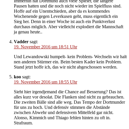
Immerhin hat Dortmund auch viele Spieler, die längere
Pausen hatten und die noch nicht wieder im Spielfluss sind.
Hoffe auf ein Unentschieden, aber da es kommendes
Wochenende gegen Leverkusen geht, muss eigentlich ein
Sieg her. Denn in einer Woche ist auch ein Punktverlust
durchaus möglich. Aber vielleicht explodiert die Mannschaft
ja genau heute..
Vadder
sagt:
19. November 2016 um 18:51 Uhr
Und Lewandowski humpelt- kein Problem- Wechseln wir halt
nen anderen Stürmer ein. Beim besten Kader kein Problem.
Stand jetzt hoffe ich, das wir nicht abgeschossen werden.
koo
sagt:
19. November 2016 um 18:55 Uhr
Sieht hier irgendjemand die Chance auf Besserung? Das ist
alles kurz vor desolat. Die Flanken sind nicht zu gebrauchen.
Die zweiten Bälle sind alle weg. Das Tempo der Dortmunder
für uns zu hoch. Und defensiv stimmen die Abstände
zwischen Abwehr und defensivem Mittelfeld gar nicht.
Alonso, Kimmich und Thiago fehlen hinten zu oft in.
Strafraum.