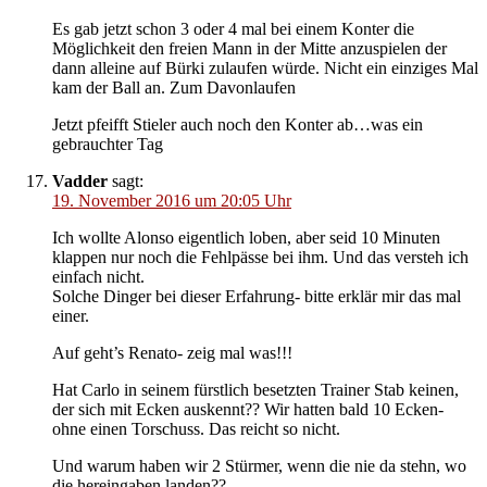
Es gab jetzt schon 3 oder 4 mal bei einem Konter die
Möglichkeit den freien Mann in der Mitte anzuspielen der
dann alleine auf Bürki zulaufen würde. Nicht ein einziges Mal
kam der Ball an. Zum Davonlaufen
Jetzt pfeifft Stieler auch noch den Konter ab…was ein
gebrauchter Tag
Vadder
sagt:
19. November 2016 um 20:05 Uhr
Ich wollte Alonso eigentlich loben, aber seid 10 Minuten
klappen nur noch die Fehlpässe bei ihm. Und das versteh ich
einfach nicht.
Solche Dinger bei dieser Erfahrung- bitte erklär mir das mal
einer.
Auf geht’s Renato- zeig mal was!!!
Hat Carlo in seinem fürstlich besetzten Trainer Stab keinen,
der sich mit Ecken auskennt?? Wir hatten bald 10 Ecken-
ohne einen Torschuss. Das reicht so nicht.
Und warum haben wir 2 Stürmer, wenn die nie da stehn, wo
die hereingaben landen??