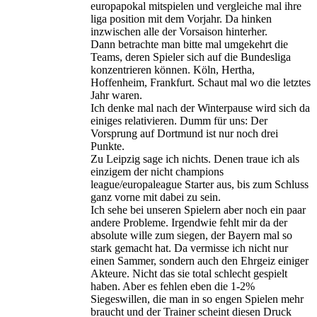
europapokal mitspielen und vergleiche mal ihre
liga position mit dem Vorjahr. Da hinken
inzwischen alle der Vorsaison hinterher.
Dann betrachte man bitte mal umgekehrt die
Teams, deren Spieler sich auf die Bundesliga
konzentrieren können. Köln, Hertha,
Hoffenheim, Frankfurt. Schaut mal wo die letztes
Jahr waren.
Ich denke mal nach der Winterpause wird sich da
einiges relativieren. Dumm für uns: Der
Vorsprung auf Dortmund ist nur noch drei
Punkte.
Zu Leipzig sage ich nichts. Denen traue ich als
einzigem der nicht champions
league/europaleague Starter aus, bis zum Schluss
ganz vorne mit dabei zu sein.
Ich sehe bei unseren Spielern aber noch ein paar
andere Probleme. Irgendwie fehlt mir da der
absolute wille zum siegen, der Bayern mal so
stark gemacht hat. Da vermisse ich nicht nur
einen Sammer, sondern auch den Ehrgeiz einiger
Akteure. Nicht das sie total schlecht gespielt
haben. Aber es fehlen eben die 1-2%
Siegeswillen, die man in so engen Spielen mehr
braucht und der Trainer scheint diesen Druck