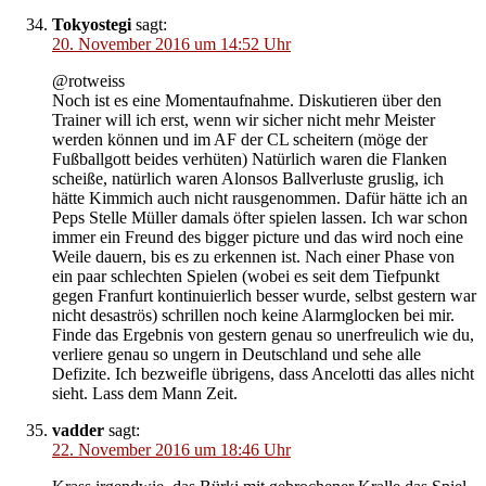
Tokyostegi
sagt:
20. November 2016 um 14:52 Uhr
@rotweiss
Noch ist es eine Momentaufnahme. Diskutieren über den
Trainer will ich erst, wenn wir sicher nicht mehr Meister
werden können und im AF der CL scheitern (möge der
Fußballgott beides verhüten) Natürlich waren die Flanken
scheiße, natürlich waren Alonsos Ballverluste gruslig, ich
hätte Kimmich auch nicht rausgenommen. Dafür hätte ich an
Peps Stelle Müller damals öfter spielen lassen. Ich war schon
immer ein Freund des bigger picture und das wird noch eine
Weile dauern, bis es zu erkennen ist. Nach einer Phase von
ein paar schlechten Spielen (wobei es seit dem Tiefpunkt
gegen Franfurt kontinuierlich besser wurde, selbst gestern war
nicht desaströs) schrillen noch keine Alarmglocken bei mir.
Finde das Ergebnis von gestern genau so unerfreulich wie du,
verliere genau so ungern in Deutschland und sehe alle
Defizite. Ich bezweifle übrigens, dass Ancelotti das alles nicht
sieht. Lass dem Mann Zeit.
vadder
sagt:
22. November 2016 um 18:46 Uhr