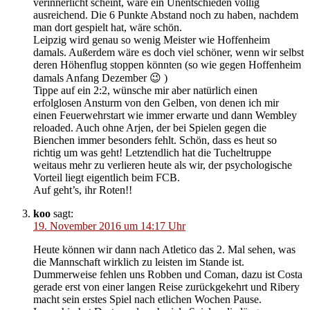
verinnerlicht scheint, wäre ein Unentschieden völlig
ausreichend. Die 6 Punkte Abstand noch zu haben, nachdem
man dort gespielt hat, wäre schön.
Leipzig wird genau so wenig Meister wie Hoffenheim
damals. Außerdem wäre es doch viel schöner, wenn wir selbst
deren Höhenflug stoppen könnten (so wie gegen Hoffenheim
damals Anfang Dezember 😉 )
Tippe auf ein 2:2, wünsche mir aber natürlich einen
erfolglosen Ansturm von den Gelben, von denen ich mir
einen Feuerwehrstart wie immer erwarte und dann Wembley
reloaded. Auch ohne Arjen, der bei Spielen gegen die
Bienchen immer besonders fehlt. Schön, dass es heut so
richtig um was geht! Letztendlich hat die Tucheltruppe
weitaus mehr zu verlieren heute als wir, der psychologische
Vorteil liegt eigentlich beim FCB.
Auf geht’s, ihr Roten!!
koo
sagt:
19. November 2016 um 14:17 Uhr
Heute können wir dann nach Atletico das 2. Mal sehen, was
die Mannschaft wirklich zu leisten im Stande ist.
Dummerweise fehlen uns Robben und Coman, dazu ist Costa
gerade erst von einer langen Reise zurückgekehrt und Ribery
macht sein erstes Spiel nach etlichen Wochen Pause.