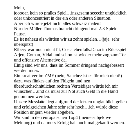
Moin,
jooooar, kein so pralles Spiel…insgesamt seeeehr unglücklich
oder unkonzentriert in der ein oder anderen Situation.
Aber ich würde jetzt nicht alles schwarz malen!
Nur der Müller Thomas braucht dringend mal 2-3 Spiele
Pause.
Es ist nahezu als würden wir zu zehnt spielen…(jaja, sehr
überspitzt)
Ribery war noch nicht fit, Costa ebenfalls.Dazu im Rückspiel
Arjen, Coman, Vidal und schon ist wieder mehr zug zum Tor
und offensive Alternative da.
Einig sind wir uns, dass im Sommer dringend nachgebessert
werden muss.
Ein kreativer im ZMF (nein, Sanchez ist es für mich nicht!)
dazu was flinkes auf den Flügeln und nen
überdurchschnittlichen rechten Verteidiger würde ich mir
wünschen…und da muss zur Not auch Geld in die Hand
genommen werden.
Unsere Messlatte liegt aufgrund der letzten unglaublich geilen
und erfolgreichen Jahre sehr sehr hoch…ich würde diese
Position ungern wieder abgeben.
Wir sind in den europäischen Top4 (meine subjektive
Meinung) und da muss Erfolg halt auch mal gekauft werden.