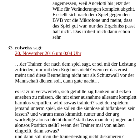
angemessen, weil Ancelotti bis jetzt der
Wille für Veränderungen komplett abgeht.
Er stellt sich nach dem Spiel gegen den
BVB vor die Mikrofone und meint, dass
das Spiel gut war, nur das Ergebniss passt
halt nicht. Das irritiert mich dann schon
sehr.
rotweiss
sagt:
20. November 2016 um 0:04 Uhr
…der Trainer, der nach dem spiel sagt, er sei mit der Leistung
zufrieden, nur mit dem Ergebnis nicht? wenn er das ernst
meint und diese Beurteilung nicht nur als Schutzwall vor der
Mannschaft dienen soll, dann gute nacht…
es ist zum verzweifeln, sich gefühlte zig flanken und ecken
ansehen zu müssen, die mit einer ausnahme allesamt komplett
harmlos verpuffen. wird sowas trainiert? sagt den spielern
jemand unterm spiel, sie sollen die sinnlose alibiflankerei sein
lassen? und warum muss kimmich runter und der arg
wackelige alonso bleibt drauf? statt dass man den jungen auf
alonsos Position stellt? wenn der Trainer mal von außen
eingreift, dann sowas?
und dann soll man die trainerleistung nicht diskutieren?