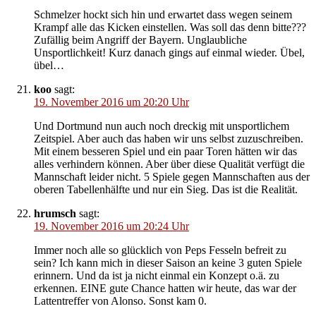
Schmelzer hockt sich hin und erwartet dass wegen seinem
Krampf alle das Kicken einstellen. Was soll das denn bitte???
Zufällig beim Angriff der Bayern. Unglaubliche
Unsportlichkeit! Kurz danach gings auf einmal wieder. Übel,
übel…
koo
sagt:
19. November 2016 um 20:20 Uhr
Und Dortmund nun auch noch dreckig mit unsportlichem
Zeitspiel. Aber auch das haben wir uns selbst zuzuschreiben.
Mit einem besseren Spiel und ein paar Toren hätten wir das
alles verhindern können. Aber über diese Qualität verfügt die
Mannschaft leider nicht. 5 Spiele gegen Mannschaften aus der
oberen Tabellenhälfte und nur ein Sieg. Das ist die Realität.
hrumsch
sagt:
19. November 2016 um 20:24 Uhr
Immer noch alle so glücklich von Peps Fesseln befreit zu
sein? Ich kann mich in dieser Saison an keine 3 guten Spiele
erinnern. Und da ist ja nicht einmal ein Konzept o.ä. zu
erkennen. EINE gute Chance hatten wir heute, das war der
Lattentreffer von Alonso. Sonst kam 0.