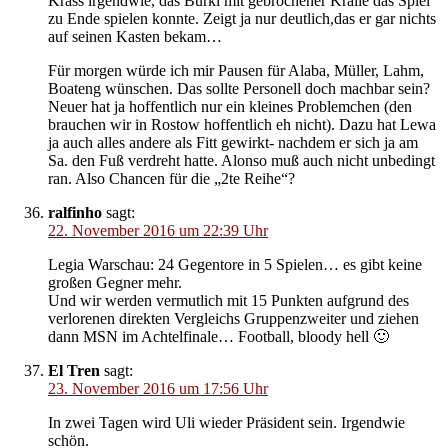
Krass irgendwie, das Bürki mit gebrochener Kralle das Spiel
zu Ende spielen konnte. Zeigt ja nur deutlich,das er gar nichts
auf seinen Kasten bekam…
Für morgen würde ich mir Pausen für Alaba, Müller, Lahm,
Boateng wünschen. Das sollte Personell doch machbar sein?
Neuer hat ja hoffentlich nur ein kleines Problemchen (den
brauchen wir in Rostow hoffentlich eh nicht). Dazu hat Lewa
ja auch alles andere als Fitt gewirkt- nachdem er sich ja am
Sa. den Fuß verdreht hatte. Alonso muß auch nicht unbedingt
ran. Also Chancen für die „2te Reihe“?
ralfinho
sagt:
22. November 2016 um 22:39 Uhr
Legia Warschau: 24 Gegentore in 5 Spielen… es gibt keine
großen Gegner mehr.
Und wir werden vermutlich mit 15 Punkten aufgrund des
verlorenen direkten Vergleichs Gruppenzweiter und ziehen
dann MSN im Achtelfinale… Football, bloody hell 🙂
El Tren
sagt:
23. November 2016 um 17:56 Uhr
In zwei Tagen wird Uli wieder Präsident sein. Irgendwie
schön.