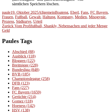
sämtlichen Speichern löschen.
Autor
Veröffentlicht
Kategorien
Schlagwörter
paule
19. Oktober 2025
Allgemein
Boateng
,
Eberl
,
Fans
,
FC Bayern
,
am
Frauen
,
Fußball
,
Gewalt
,
Haltung
,
Kompany
,
Medien
,
Misogynie
,
Prozess
,
Südkurve
,
Urteil
Beitragsnavigation
Vorheriger
Zurück
Vom Profifußball, Shankly, Nebensachen und jeder Menge
Beitrag:
Geld
Paules Tags
Abschied
(88)
Ausblick
(118)
Bloggen
(122)
Breitnigge
(228)
Bundesliga
(848)
BVB
(185)
Championsleague
(258)
DFB
(123)
Fans
(227)
FC Bayern
(1659)
Gerüchte
(214)
Gomez
(118)
Hoeness
(142)
HSV
(138)