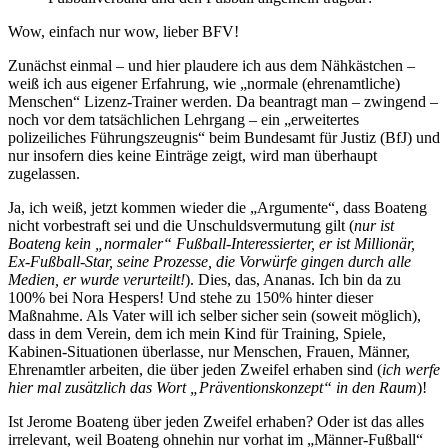
Wow, einfach nur wow, lieber BFV!
Zunächst einmal – und hier plaudere ich aus dem Nähkästchen –
weiß ich aus eigener Erfahrung, wie „normale (ehrenamtliche)
Menschen“ Lizenz-Trainer werden. Da beantragt man – zwingend –
noch vor dem tatsächlichen Lehrgang – ein „erweitertes
polizeiliches Führungszeugnis“ beim Bundesamt für Justiz (BfJ) und
nur insofern dies keine Einträge zeigt, wird man überhaupt
zugelassen.
Ja, ich weiß, jetzt kommen wieder die „Argumente“, dass Boateng
nicht vorbestraft sei und die Unschuldsvermutung gilt (
nur ist
Boateng kein „normaler“ Fußball-Interessierter, er ist Millionär,
Ex-Fußball-Star, seine Prozesse, die Vorwürfe gingen durch alle
Medien, er wurde verurteilt!
). Dies, das, Ananas. Ich bin da zu
100% bei Nora Hespers! Und stehe zu 150% hinter dieser
Maßnahme. Als Vater will ich selber sicher sein (soweit möglich),
dass in dem Verein, dem ich mein Kind für Training, Spiele,
Kabinen-Situationen überlasse, nur Menschen, Frauen, Männer,
Ehrenamtler arbeiten, die über jeden Zweifel erhaben sind (
ich werfe
hier mal zusätzlich das Wort „Präventionskonzept“ in den Raum
)!
Ist Jerome Boateng über jeden Zweifel erhaben? Oder ist das alles
irrelevant, weil Boateng ohnehin nur vorhat im „Männer-Fußball“