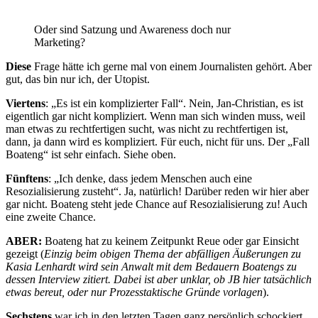
Oder sind Satzung und Awareness doch nur
Marketing?
Diese
Frage hätte ich gerne mal von einem Journalisten gehört. Aber
gut, das bin nur ich, der Utopist.
Viertens
: „Es ist ein komplizierter Fall“. Nein, Jan-Christian, es ist
eigentlich gar nicht kompliziert. Wenn man sich winden muss, weil
man etwas zu rechtfertigen sucht, was nicht zu rechtfertigen ist,
dann, ja dann wird es kompliziert. Für euch, nicht für uns. Der „Fall
Boateng“ ist sehr einfach. Siehe oben.
Fünftens
: „Ich denke, dass jedem Menschen auch eine
Resozialisierung zusteht“. Ja, natürlich! Darüber reden wir hier aber
gar nicht. Boateng steht jede Chance auf Resozialisierung zu! Auch
eine zweite Chance.
ABER:
Boateng hat zu keinem Zeitpunkt Reue oder gar Einsicht
gezeigt (
Einzig beim obigen Thema der abfälligen Äußerungen zu
Kasia Lenhardt wird sein Anwalt mit dem Bedauern Boatengs zu
dessen Interview zitiert. Dabei ist aber unklar, ob JB hier tatsächlich
etwas bereut, oder nur Prozesstaktische Gründe vorlagen
).
Sechstens
war ich in den letzten Tagen ganz persönlich schockiert,