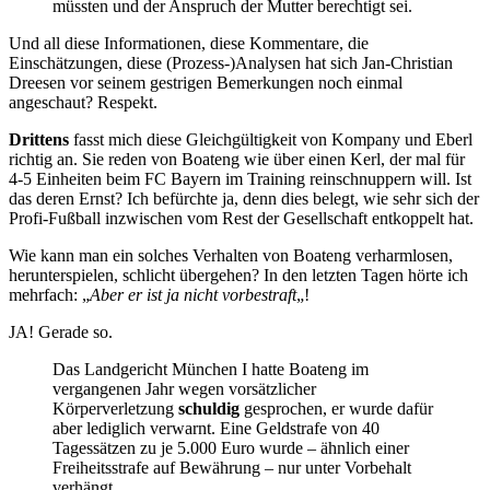
müssten und der Anspruch der Mutter berechtigt sei.
Und all diese Informationen, diese Kommentare, die
Einschätzungen, diese (Prozess-)Analysen hat sich Jan-Christian
Dreesen vor seinem gestrigen Bemerkungen noch einmal
angeschaut? Respekt.
Drittens
fasst mich diese Gleichgültigkeit von Kompany und Eberl
richtig an. Sie reden von Boateng wie über einen Kerl, der mal für
4-5 Einheiten beim FC Bayern im Training reinschnuppern will. Ist
das deren Ernst? Ich befürchte ja, denn dies belegt, wie sehr sich der
Profi-Fußball inzwischen vom Rest der Gesellschaft entkoppelt hat.
Wie kann man ein solches Verhalten von Boateng verharmlosen,
herunterspielen, schlicht übergehen? In den letzten Tagen hörte ich
mehrfach: „
Aber er ist ja nicht vorbestraft
„!
JA! Gerade so.
Das Landgericht München I hatte Boateng im
vergangenen Jahr wegen vorsätzlicher
Körperverletzung
schuldig
gesprochen, er wurde dafür
aber lediglich verwarnt. Eine Geldstrafe von 40
Tagessätzen zu je 5.000 Euro wurde – ähnlich einer
Freiheitsstrafe auf Bewährung – nur unter Vorbehalt
verhängt.