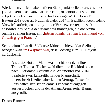
Wie kann man sich dabei auf den Standpunkt stellen, dass das alles
ja quasi keine Relevanz hat? Für Fans, die emotional sind und
subjektiv vieles von der Liebe für Boatengs Wirken beim FC
Bayern 2013 oder als Nationalspieler 2014 in Brasilien gegen solche
Vorwürfe aufwiegen – okay – aber Vereinsvertreter, die sich
ansonsten das Schild der Awareness umhängen, die die Arena
orange strahlen lassen, am „
Internationaler Tag zur Beseitigung von
Gewalt gegen Frauen
„?
Schon einmal hat die Südkurve München hierzu klar Stellung
bezogen – als
im Gespräch war
, dass Boateng zum FC Bayern
zurückkehrt.
Als 2023 Not am Mann war, dachte der damalige
Trainer Thomas Tuchel wohl über eine Rückholaktion
nach. Der damals vereinslose Weltmeister von 2014
trainierte zwar kurzzeitig mit der Mannschaft,
unterschrieb letztlich aber keinen Vertrag. Tausende
Fans hatten sich schon damals vehement dagegen
ausgesprochen und in der Allianz Arena sogar Banner
ausgerollt.
Dieses Banner: