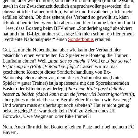
gehabt, aber wie ich hörte, sind die Anforderungen (Punkte-System,
usw.) in der Zwischenzeit deutlich anspruchsvoller geworden, die
ehrenamtliche Trainer, mit Job, Familie und Privatleben, nicht mehr
erfüllen können. Ob dies seitens des Verband so gewollt ist, kann
ich nicht beurteilen, wenn ich aber – und hier komme ich zum Punkt
– lese, dass Boateng beim BFV einen „Sonderlehrgang“ absolviert
hat und nun B-Lizentrainer sei, frage ich mich schon, ob hier erneut
„verdiente Nationalspieler“ einen
Sonderbonus
erhalten.
Gut, ist nur ein Nebenthema, aber wie kann der Verband hier
tatsächlich einen verurteilten Ex-Spieler wie Boateng die Trainer-
Laufbahn ebnen? Weil „
man das so macht
„? Weil er „
über so viel
Erfahrung im (Profi-)Fußball verfügt
„? Lassen wir mal das
gescheiterte Konzept dieser Sonderbehandlung von Ex-
Nationalspielern außen vor, denn dieser Automatismus (Guter
Spieler = guter Trainer) ist ja spätestens mit den Sportskameraden
Basler oder Effenberg widerlegt (
ihre neue Rolle passt definitiv
besser zu beiden (dabei kann man sie ferner viel besser ignorieren)
),
aber gibt es nicht viel bessere Berufsfelder für einen wie Boateng?
Und warum muss er überhaupt noch arbeiten? Hat er nicht genug
beiseite gelegt? Er war doch kein Profi zu Zeiten eines Uli
Borowka, Uwe Wegmann oder Eike Immel?!
Nein. Auch für mich hat Boateng keinen Platz mehr bei meinem FC
Bayern.