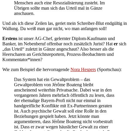
Menschen auch eine Resozialisierung zusteht. Im
Übrigen sollte man sich das Urteil mal in Gänze
anschauen.
Und als ich diese Zeilen las, geriet mein Schreiber-Blut endgültig in
Wallung. Da weiß man gar nicht, wo man anfangen soll!
Erstens
ist unser AG-Chef, gelernter Diplom-Kaufmann und
Banker, im Nebenberuf offenbar noch zusätzlich Jurist? Hat
er
sich
„das Urteil“ zuletzt in Gänze angeschaut? Also besser als die
Heerscharen an Gerichtsreportern, Prozess-Beobachtern und
Kommentator*innen?
Wie zum Beispiel die hervorragende
Nora Hespers
(Sportschau):
Das System hat ein Gewaltproblem – das
Gewaltproblem von Jérôme Boateng bleibt
anscheinend weiterhin Privatsache. Dabei war in den
vergangenen Jahren mehrfach öffentlich zu lesen, dass
der ehemalige Bayern-Profi nicht nur einmal in
handgreifliche Konflikte mit Ex-Partnerinnen geraten
ist. Auch psychische Gewalt soll eine Rolle in den
Beziehungen gespielt haben. Jetzt könnte man
argumentieren, dass Jérôme Boateng nicht vorbestraft
ist. Dass er zwar wegen häuslicher Gewalt zu einer