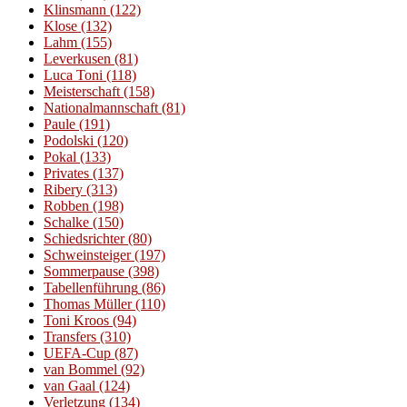
Klinsmann
(122)
Klose
(132)
Lahm
(155)
Leverkusen
(81)
Luca Toni
(118)
Meisterschaft
(158)
Nationalmannschaft
(81)
Paule
(191)
Podolski
(120)
Pokal
(133)
Privates
(137)
Ribery
(313)
Robben
(198)
Schalke
(150)
Schiedsrichter
(80)
Schweinsteiger
(197)
Sommerpause
(398)
Tabellenführung
(86)
Thomas Müller
(110)
Toni Kroos
(94)
Transfers
(310)
UEFA-Cup
(87)
van Bommel
(92)
van Gaal
(124)
Verletzung
(134)