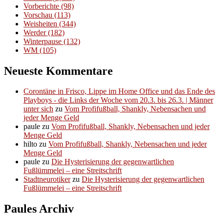
Vorberichte
(98)
Vorschau
(113)
Weisheiten
(344)
Werder
(182)
Winterpause
(132)
WM
(105)
Neueste Kommentare
Corontäne in Frisco, Lippe im Home Office und das Ende des
Playboys - die Links der Woche vom 20.3. bis 26.3. | Männer
unter sich
zu
Vom Profifußball, Shankly, Nebensachen und
jeder Menge Geld
paule
zu
Vom Profifußball, Shankly, Nebensachen und jeder
Menge Geld
hilto
zu
Vom Profifußball, Shankly, Nebensachen und jeder
Menge Geld
paule
zu
Die Hysterisierung der gegenwartlichen
Fußlümmelei – eine Streitschrift
Stadtneurotiker
zu
Die Hysterisierung der gegenwartlichen
Fußlümmelei – eine Streitschrift
Paules Archiv