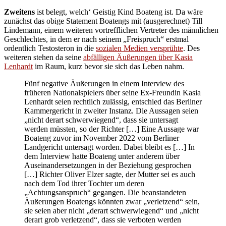
Zweitens
ist belegt, welch‘ Geistig Kind Boateng ist. Da wäre
zunächst das obige Statement Boatengs mit (ausgerechnet) Till
Lindemann, einem weiteren vortrefflichen Vertreter des männlichen
Geschlechtes, in dem er nach seinem „Freispruch“ erstmal
ordentlich Testosteron in die
sozialen Medien versprühte
. Des
weiteren stehen da seine
abfälligen Äußerungen über Kasia
Lenhardt
im Raum, kurz bevor sie sich das Leben nahm.
Fünf negative Äußerungen in einem Interview des
früheren Nationalspielers über seine Ex-Freundin Kasia
Lenhardt seien rechtlich zulässig, entschied das Berliner
Kammergericht in zweiter Instanz. Die Aussagen seien
„nicht derart schwerwiegend“, dass sie untersagt
werden müssten, so der Richter […] Eine Aussage war
Boateng zuvor im November 2022 vom Berliner
Landgericht untersagt worden. Dabei bleibt es […] In
dem Interview hatte Boateng unter anderem über
Auseinandersetzungen in der Beziehung gesprochen
[…] Richter Oliver Elzer sagte, der Mutter sei es auch
nach dem Tod ihrer Tochter um deren
„Achtungsanspruch“ gegangen. Die beanstandeten
Äußerungen Boatengs könnten zwar „verletzend“ sein,
sie seien aber nicht „derart schwerwiegend“ und „nicht
derart grob verletzend“, dass sie verboten werden