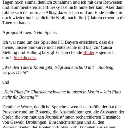
Tagen noch einmal deutlich zunahmen und ich mit dem Retweeten
und Kommentieren auf Bluesky fast nicht hinterher kam. Aber dann
robbte sich der normale Alltag dazwischen und am Ende fehlte mir
doch wieder buchstäblich die Kraft, nach fünf(!) Jahren erneut in die
Taten zu hauen.
Apropos Hauen. Nein. Später.
Ich war rund um das Spiel des FC Bayern erleichtert, dass die,
meine, unsere Südkurve nicht enttäuschte und klar zur Causa
Stellung und Haltung bezog! Entsprechende
Bilder
zogen sich
durch
Socialmedia
.
„
Wer den Tätern Raum gibt, trägt seine Schuld mit – Boateng,
verpiss Dich!
“
und
„
Kein Platz für Charakterschweine in unserem Verein – kein Platz
mehr für Boateng!
“
Deutliche Worte, deutliche Sprache – wen das abstößt, der hat die
Prozesse rund um Boateng, die Anschuldigungen, die Aussagen der
Opfer, die von mutigen Journalist*innen recherchierten Umstände
von Gewalt, Drohungen, Einschüchterungen und all den
Widerlichkeiten der Boateng-Bubble wohl komplett aus seinem