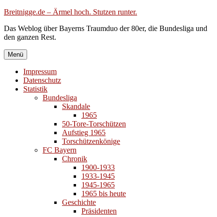
Zum
Breitnigge.de – Ärmel hoch. Stutzen runter.
Inhalt
Das Weblog über Bayerns Traumduo der 80er, die Bundesliga und
springen
den ganzen Rest.
Menü
Impressum
Datenschutz
Statistik
Bundesliga
Skandale
1965
50-Tore-Torschützen
Aufstieg 1965
Torschützenkönige
FC Bayern
Chronik
1900-1933
1933-1945
1945-1965
1965 bis heute
Geschichte
Präsidenten