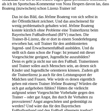
als ich im Sportschau-Kommentar von Nora Hespers davon las, dass
Boateng (inzwischen) schon Lizenz-Trainer ist!
Das ist das Bild, das Jérôme Boateng von sich selbst in
der Öffentlichkeit zeichnet. Und das anscheinend für
wenig problematisch gehalten wird. Jérôme Boateng
konnte kürzlich ohne Probleme eine Trainerlizenz beim
Bayerischen Fußballverband (BFV) machen. Die
Trainer-B-Lizenz, die er dort in einem Sonderlehrgang
erworben hat, soll Trainer für den ambitionierten
Jugend- und Erwachsenenfußball ausbilden. Und da
stellt sich dann schon die Frage: Ist jemand mit dieser
Vorgeschichte geeignet, Jugendliche auszubilden?
Denn es geht ja nicht nur um den Fußball. Trainerinnen
und Trainer sollen auch Menschen sein, an denen sich
Kinder und Jugendliche orientieren können. Zudem gilt
die Trainerlizenz ja auch für den Leistungssport der
Mädchen und Frauen. Wie würde es denen eigentlich
gehen mit einem Trainer Jérôme Boateng? Würden die
sich gut aufgehoben fühlen? Hätten die vielleicht
aufgrund seiner Vorgeschichte Vorbehalte gegen den
Trainer – oder gar Angst, ihn durch ihr Verhalten zu
provozieren? Angst angeschrien und gedemütigt zu
werden? Und wäre das für den Bayerischen
Fußballverband und den Fußball allgemein tragbar?