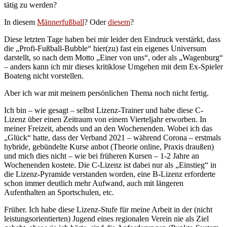
tätig zu werden?
In diesem
Männerfußball
? Oder
diesem
?
Diese letzten Tage haben bei mir leider den Eindruck verstärkt, dass
die „Profi-Fußball-Bubble“ hier(zu) fast ein eigenes Universum
darstellt, so nach dem Motto „Einer von uns“, oder als „Wagenburg“
– anders kann ich mir dieses kritiklose Umgehen mit dem Ex-Spieler
Boateng nicht vorstellen.
Aber ich war mit meinem persönlichen Thema noch nicht fertig.
Ich bin – wie gesagt – selbst Lizenz-Trainer und habe diese C-
Lizenz über einen Zeitraum von einem Vierteljahr erworben. In
meiner Freizeit, abends und an den Wochenenden. Wobei ich das
„Glück“ hatte, dass der Verband 2021 – während Corona – erstmals
hybride, gebündelte Kurse anbot (Theorie online, Praxis draußen)
und mich dies nicht – wie bei früheren Kursen – 1-2 Jahre an
Wochenenden kostete. Die C-Lizenz ist dabei nur als „Einstieg“ in
die Lizenz-Pyramide verstanden worden, eine B-Lizenz erforderte
schon immer deutlich mehr Aufwand, auch mit längeren
Aufenthalten an Sportschulen, etc.
Früher. Ich habe diese Lizenz-Stufe für meine Arbeit in der (nicht
leistungsorientierten) Jugend eines regionalen Verein nie als Ziel