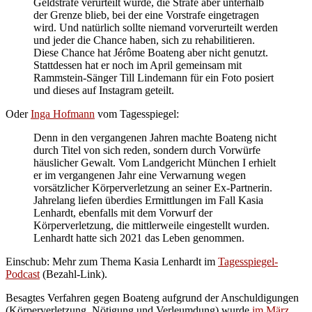
Geldstrafe verurteilt wurde, die Strafe aber unterhalb
der Grenze blieb, bei der eine Vorstrafe eingetragen
wird. Und natürlich sollte niemand vorverurteilt werden
und jeder die Chance haben, sich zu rehabilitieren.
Diese Chance hat Jérôme Boateng aber nicht genutzt.
Stattdessen hat er noch im April gemeinsam mit
Rammstein-Sänger Till Lindemann für ein Foto posiert
und dieses auf Instagram geteilt.
Oder
Inga Hofmann
vom Tagesspiegel:
Denn in den vergangenen Jahren machte Boateng nicht
durch Titel von sich reden, sondern durch Vorwürfe
häuslicher Gewalt. Vom Landgericht München I erhielt
er im vergangenen Jahr eine Verwarnung wegen
vorsätzlicher Körperverletzung an seiner Ex-Partnerin.
Jahrelang liefen überdies Ermittlungen im Fall Kasia
Lenhardt, ebenfalls mit dem Vorwurf der
Körperverletzung, die mittlerweile eingestellt wurden.
Lenhardt hatte sich 2021 das Leben genommen.
Einschub: Mehr zum Thema Kasia Lenhardt im
Tagesspiegel-
Podcast
(Bezahl-Link).
Besagtes Verfahren gegen Boateng aufgrund der Anschuldigungen
(Körperverletzung, Nötigung und Verleumdung) wurde
im März