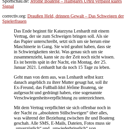
Sportschau.de:
Jérôme Boateng – Halbgares Urteil verpasst klares
Signal
correctiv.org:
Draußen Held, drinnen Gewalt – Das Schweigen der
Spielerfrauen
Das Ende beginnt für Katarzyna Lenhardt mit einem
Vertrag, der sie zum Schweigen bringen soll. Als sie
das Papier unterschreibt, setzt sich um sie herum eine
Maschinerie in Gang. Sie wird geahnt haben, dass sie
in Schwierigkeiten steckt. Was genau sich um sie
zusammenzieht, kann sie zu der Zeit noch nicht wissen.
Es ist bereits spät in der Nacht, ein Montag, der 25.
Januar 2021. Lenhardt hat da noch 15 Tage zu leben.
Geht man von dem aus, was Lenhardt selbst kurz
danach angeblich zu ihrer Mutter gesagt hat, soll ihr
Ex-Freund, das Fußball-Idol Jérôme Boateng, sie
aufgesucht und gedrängt haben, eine sogenannte
Verschwiegenheitsverpflichtung zu unterzeichnen.
Mit dem Vertrag verpflichtet sie sich offenbar noch in
der Nacht zu „absolutem Stillschweigen“ über alles,
was während der Beziehung zwischen ihr und Boateng
geschah. Alle SMS, E-Mails, Dateien, Fotos muss sie
„unverzüglich“ und „unwiederbringlich“ von