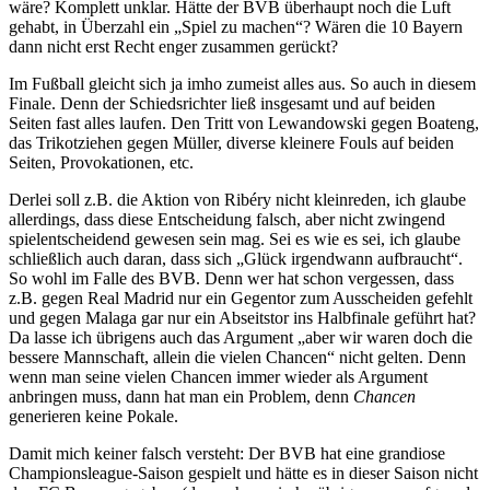
wäre? Komplett unklar. Hätte der BVB überhaupt noch die Luft
gehabt, in Überzahl ein „Spiel zu machen“? Wären die 10 Bayern
dann nicht erst Recht enger zusammen gerückt?
Im Fußball gleicht sich ja imho zumeist alles aus. So auch in diesem
Finale. Denn der Schiedsrichter ließ insgesamt und auf beiden
Seiten fast alles laufen. Den Tritt von Lewandowski gegen Boateng,
das Trikotziehen gegen Müller, diverse kleinere Fouls auf beiden
Seiten, Provokationen, etc.
Derlei soll z.B. die Aktion von Ribéry nicht kleinreden, ich glaube
allerdings, dass diese Entscheidung falsch, aber nicht zwingend
spielentscheidend gewesen sein mag. Sei es wie es sei, ich glaube
schließlich auch daran, dass sich „Glück irgendwann aufbraucht“.
So wohl im Falle des BVB. Denn wer hat schon vergessen, dass
z.B. gegen Real Madrid nur ein Gegentor zum Ausscheiden gefehlt
und gegen Malaga gar nur ein Abseitstor ins Halbfinale geführt hat?
Da lasse ich übrigens auch das Argument „aber wir waren doch die
bessere Mannschaft, allein die vielen Chancen“ nicht gelten. Denn
wenn man seine vielen Chancen immer wieder als Argument
anbringen muss, dann hat man ein Problem, denn
Chancen
generieren keine Pokale.
Damit mich keiner falsch versteht: Der BVB hat eine grandiose
Championsleague-Saison gespielt und hätte es in dieser Saison nicht