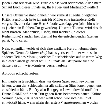
jeden Cent seiner 40 Mio. Euro Ablöse wert oder nicht? Auch hier:
Schaut Euch dieses Finale an, Ihr Neuer- und Martinez-Zweifler!
Unsere Offensive stand ohnehin wie zumeist außerhalb jeglicher
Kritik. Persönlich hatte ich mir für Müller eine tragendere Rolle
vorgestellt, aber da hatte Herr Subotic was dagegen (ohnehin wäre
es ja eher ein Robben-Tor geworden). Unseren Thomas wird das eh
nicht kratzen. Mandzukic, Ribéry und Robben (in dieser
Reihenfolge) standen hier diesmal für die entscheidenden Szenen
parat. Who cares.
Nein, eigentlich verbietet sich eine explizite Hervorhebung eines
Spielers. Denn
die Mannschaft
hat es gerissen. Immer war es ein
anderes Teil des Mosaik, welches Entscheidendes auf unserem Weg
in dieser Saison geleistet hat. Ein Finale als Blaupause für eine
ganze Saison – wie könnte es besser laufen?
Apropos schlecht laufen.
Ich glaube ja tatsächlich, dass wir dieses Spiel auch gewonnen
hätten, wenn der Schiedsrichter alle strittigen Situationen gegen uns
entschieden hätte. Ribéry also Rot gegen Lewandowski und/oder
Dante Geld-Rot für den Tritt gegen Reus bekommen hätten. Kühne
Vermutungen, klar. Aber wer weiß schon, wie sich das Spiel
entwickelt hätte, wenn allein der erste PV ausgesprochen worden