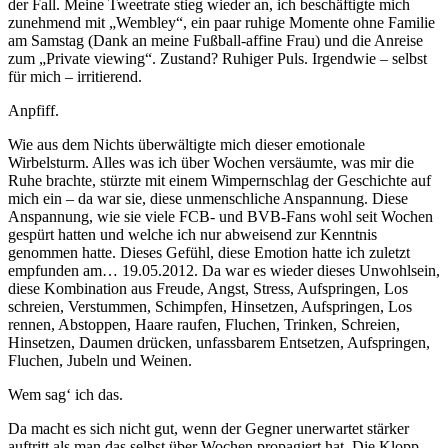
der Fall. Meine Tweetrate stieg wieder an, ich beschäftigte mich
zunehmend mit „Wembley“, ein paar ruhige Momente ohne Familie
am Samstag (Dank an meine Fußball-affine Frau) und die Anreise
zum „Private viewing“. Zustand? Ruhiger Puls. Irgendwie – selbst
für mich – irritierend.
Anpfiff.
Wie aus dem Nichts überwältigte mich dieser emotionale
Wirbelsturm. Alles was ich über Wochen versäumte, was mir die
Ruhe brachte, stürzte mit einem Wimpernschlag der Geschichte auf
mich ein – da war sie, diese unmenschliche Anspannung. Diese
Anspannung, wie sie viele FCB- und BVB-Fans wohl seit Wochen
gespürt hatten und welche ich nur abweisend zur Kenntnis
genommen hatte. Dieses Gefühl, diese Emotion hatte ich zuletzt
empfunden am… 19.05.2012. Da war es wieder dieses Unwohlsein,
diese Kombination aus Freude, Angst, Stress, Aufspringen, Los
schreien, Verstummen, Schimpfen, Hinsetzen, Aufspringen, Los
rennen, Abstoppen, Haare raufen, Fluchen, Trinken, Schreien,
Hinsetzen, Daumen drücken, unfassbarem Entsetzen, Aufspringen,
Fluchen, Jubeln und Weinen.
Wem sag‘ ich das.
Da macht es sich nicht gut, wenn der Gegner unerwartet stärker
auftritt als man das selbst über Wochen propagiert hat. Die Klopp-