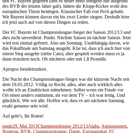
den FC Bayern gegeben (den es heuer imho übrigens nur aufgrund
des BVB der letzten Jahre gab), hätten die Klopp-Kicker wohl den
europäischen Thron bestiegen. Klassischer Fall von Pech gehabt.
Wir Bayern können davon ein bis zwei Lieder singen. Deshalb höre
ich jetzt auch auf von diesen Dingen zu reden.
Der FC Bayern ist Championsleague-Sieger der Saison 2012/13 und
dies nicht unverdient. Punkt. Nächste Saison ist nächste Saison. Jetzt
wird erst einmal gefeiert. Also am Sonntag. Unabhängig davon, wie
das Pokalfinale am Samstag ausgeht. Klar ist, dass ich auch hier von
einem Sieg ausgehe (siehe Cato), aber gespielt werden muss es ja
dann trotzdem noch. Ob nüchtern oder mit 1,8 Promille.
Apropos freudetrunken.
Die Nacht des Championsleague-Sieges war die kürzeste Nacht seit
dem 19.05.2012. Völlig zu Recht, alles, aber auch wirklich alles
wollte ich an Eindrücken mitnehmen. Selbst wenn ein Finale vor
Ort einen
anders
mitnimmt, als vor dem TV – ich war fertig. Und
glücklich. Wie wir alle. Hoffen wir, dass es am nächsten Samstag
exakt genauso sein wird.
Auf geht’s, Ihr Roten!
Autor
Veröffentlicht
Kategorien
Schlagwörter
paule
29. Mai 2013
Championsleague 2012/13
Alaba
,
Anpassungen
,
am
Boateng
,
BVB
,
Championsleague
,
Dante
,
Europapokal
,
FC