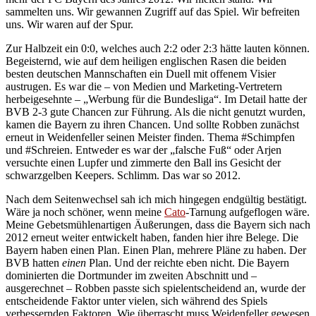
sammelten uns. Wir gewannen Zugriff auf das Spiel. Wir befreiten
uns. Wir waren auf der Spur.
Zur Halbzeit ein 0:0, welches auch 2:2 oder 2:3 hätte lauten können.
Begeisternd, wie auf dem heiligen englischen Rasen die beiden
besten deutschen Mannschaften ein Duell mit offenem Visier
austrugen. Es war die – von Medien und Marketing-Vertretern
herbeigesehnte – „Werbung für die Bundesliga“. Im Detail hatte der
BVB 2-3 gute Chancen zur Führung. Als die nicht genutzt wurden,
kamen die Bayern zu ihren Chancen. Und sollte Robben zunächst
erneut in Weidenfeller seinen Meister finden. Thema #Schimpfen
und #Schreien. Entweder es war der „falsche Fuß“ oder Arjen
versuchte einen Lupfer und zimmerte den Ball ins Gesicht der
schwarzgelben Keepers. Schlimm. Das war so 2012.
Nach dem Seitenwechsel sah ich mich hingegen endgültig bestätigt.
Wäre ja noch schöner, wenn meine
Cato
-Tarnung aufgeflogen wäre.
Meine Gebetsmühlenartigen Äußerungen, dass die Bayern sich nach
2012 erneut weiter entwickelt haben, fanden hier ihre Belege. Die
Bayern haben einen Plan. Einen Plan, mehrere Pläne zu haben. Der
BVB hatten
einen
Plan. Und der reichte eben nicht. Die Bayern
dominierten die Dortmunder im zweiten Abschnitt und –
ausgerechnet – Robben passte sich spielentscheidend an, wurde der
entscheidende Faktor unter vielen, sich während des Spiels
verbessernden Faktoren. Wie überrascht muss Weidenfeller gewesen