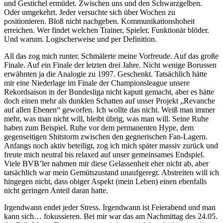
und Gestichel ermüdet. Zwischen uns und den Schwarzgelben.
Oder umgekehrt. Jeder versuchte sich über Wochen zu
positionieren. Bloß nicht nachgeben. Kommunikationshoheit
erreichen. Wer findet welchen Trainer, Spieler, Funktionär blöder.
Und warum. Logischerweise und per Definition.
All das zog mich runter. Schmälerte meine Vorfreude. Auf das große
Finale. Auf ein Finale der letzten drei Jahre. Nicht wenige Borussen
erwähnten ja die Analogie zu 1997. Geschenkt. Tatsächlich hätte
mir eine Niederlage im Finale der Championsleague unsere
Rekordsaison in der Bundesliga nicht kaputt gemacht, aber es hätte
doch einen mehr als dunklen Schatten auf unser Projekt „Revanche
auf allen Ebenen“ geworfen. Ich wollte das nicht. Weiß man immer
mehr, was man nicht will, bleibt übrig, was man will. Seine Ruhe
haben zum Beispiel. Ruhe vor dem permanenten Hype, dem
gegenseitigen Shitstorm zwischen den gegnerischen Fan-Lagern.
Anfangs noch aktiv beteiligt, zog ich mich später massiv zurück und
freute mich neutral bis relaxed auf unser gemeinsames Endspiel.
Viele BVB’ler nahmen mir diese Gelassenheit eher nicht ab, aber
tatsächlich war mein Gemütszustand unaufgeregt. Abstreiten will ich
hingegen nicht, dass obiger Aspekt (mein Leben) einen ebenfalls
nicht geringen Anteil daran hatte.
Irgendwann endet jeder Stress. Irgendwann ist Feierabend und man
kann sich… fokussieren. Bei mir war das am Nachmittag des 24.05.