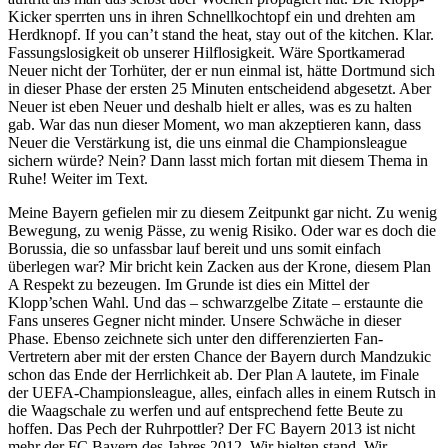
Kicker sperrten uns in ihren Schnellkochtopf ein und drehten am
Herdknopf. If you can’t stand the heat, stay out of the kitchen. Klar.
Fassungslosigkeit ob unserer Hilflosigkeit. Wäre Sportkamerad
Neuer nicht der Torhüter, der er nun einmal ist, hätte Dortmund sich
in dieser Phase der ersten 25 Minuten entscheidend abgesetzt. Aber
Neuer ist eben Neuer und deshalb hielt er alles, was es zu halten
gab. War das nun dieser Moment, wo man akzeptieren kann, dass
Neuer die Verstärkung ist, die uns einmal die Championsleague
sichern würde? Nein? Dann lasst mich fortan mit diesem Thema in
Ruhe! Weiter im Text.
Meine Bayern gefielen mir zu diesem Zeitpunkt gar nicht. Zu wenig
Bewegung, zu wenig Pässe, zu wenig Risiko. Oder war es doch die
Borussia, die so unfassbar lauf bereit und uns somit einfach
überlegen war? Mir bricht kein Zacken aus der Krone, diesem Plan
A Respekt zu bezeugen. Im Grunde ist dies ein Mittel der
Klopp’schen Wahl. Und das – schwarzgelbe Zitate – erstaunte die
Fans unseres Gegner nicht minder. Unsere Schwäche in dieser
Phase. Ebenso zeichnete sich unter den differenzierten Fan-
Vertretern aber mit der ersten Chance der Bayern durch Mandzukic
schon das Ende der Herrlichkeit ab. Der Plan A lautete, im Finale
der UEFA-Championsleague, alles, einfach alles in einem Rutsch in
die Waagschale zu werfen und auf entsprechend fette Beute zu
hoffen. Das Pech der Ruhrpottler? Der FC Bayern 2013 ist nicht
mehr der FC Bayern des Jahres 2012. Wir hielten stand. Wir