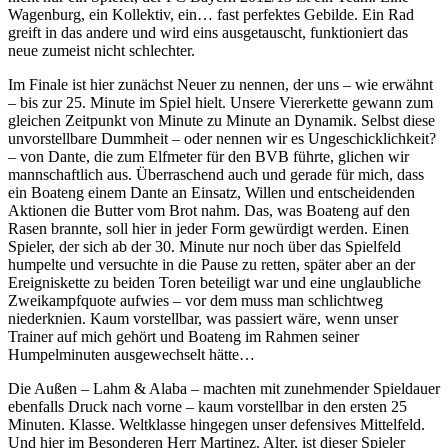
Wagenburg, ein Kollektiv, ein… fast perfektes Gebilde. Ein Rad
greift in das andere und wird eins ausgetauscht, funktioniert das
neue zumeist nicht schlechter.
Im Finale ist hier zunächst Neuer zu nennen, der uns – wie erwähnt
– bis zur 25. Minute im Spiel hielt. Unsere Viererkette gewann zum
gleichen Zeitpunkt von Minute zu Minute an Dynamik. Selbst diese
unvorstellbare Dummheit – oder nennen wir es Ungeschicklichkeit?
– von Dante, die zum Elfmeter für den BVB führte, glichen wir
mannschaftlich aus. Überraschend auch und gerade für mich, dass
ein Boateng einem Dante an Einsatz, Willen und entscheidenden
Aktionen die Butter vom Brot nahm. Das, was Boateng auf den
Rasen brannte, soll hier in jeder Form gewürdigt werden. Einen
Spieler, der sich ab der 30. Minute nur noch über das Spielfeld
humpelte und versuchte in die Pause zu retten, später aber an der
Ereigniskette zu beiden Toren beteiligt war und eine unglaubliche
Zweikampfquote aufwies – vor dem muss man schlichtweg
niederknien. Kaum vorstellbar, was passiert wäre, wenn unser
Trainer auf mich gehört und Boateng im Rahmen seiner
Humpelminuten ausgewechselt hätte…
Die Außen – Lahm & Alaba – machten mit zunehmender Spieldauer
ebenfalls Druck nach vorne – kaum vorstellbar in den ersten 25
Minuten. Klasse. Weltklasse hingegen unser defensives Mittelfeld.
Und hier im Besonderen Herr Martinez. Alter, ist dieser Spieler