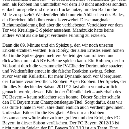
sein, als Robben ihn unmittelbar vor dem 1:0 nicht anschoss sondern
einfach umspielte und die 5cm Lücke nutze, um den Ball in die
Mitte zu spitzeln? Weidenfeller blieb nur ein Abfälschen des Balles,
ein Erreichen blieb ihm erstmals verwehrt. Diese marginale
Richtungsänderung ließ aber die verbliebenen Verteidiger vor dem
Tor wie Kreisliga-C-Spieler aussehen. Mandzukic hatte keine
andere Wahl als die längst verdiente Führung zu erzielen.
Dann die 89. Minute und ein Spielzug, den wir noch unseren
Enkeln erzählen werden. Ein Ribéry, der allen Ernstes einen hohen
Ball in die Spitze gegen mehrere Verteidiger kontrollieren und
rückwärts durch 4-5 BVB-Beine spielen kann. Ein Robben, der im
Vollsprint durch die versammelte IV-Elite der Dortmunder spaziert
und Weidenfeller erneut in die falsche Reaktion zwingt. Selten
zuvor war ein Kullerball für mehr Dynamik noch vor Überqueren
der Torlinie verantwortlich. Robben. Arjen Robben. Der Spieler, der
für alles Schlechte der Saison 2011/12 fast allein verantwortlich
gemacht wurde, dessen Bild in der Öffentlichkeit – außerhalb des
FC Bayern – kaum schlechter sein konnte. Dieser Spieler schießt
den FC Bayern zum Championsleague-Titel. Sorgt dafür, dass wir
das dritte Finale in vier Jahre dann endlich auch verdient gewinnen.
Unfassbar. Bilder für die Ewigkeit. Alles nur an Robben
festzumachen würde aber zu kurz greifen und den Erfolg des FC
Bayern in dieser Saison verfälschen. Der FC Bayern 2012/13 ist
nicht nur ein Spieler, der FC Bayern 2012/13 ist ein Team. Eine