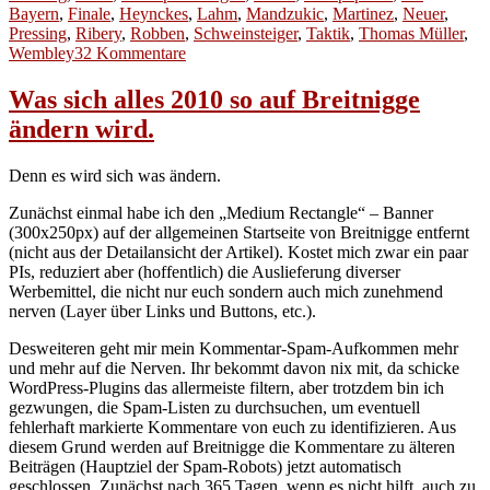
Bayern
,
Finale
,
Heynckes
,
Lahm
,
Mandzukic
,
Martinez
,
Neuer
,
Pressing
,
Ribery
,
Robben
,
Schweinsteiger
,
Taktik
,
Thomas Müller
,
zu
Wembley
32 Kommentare
Bayerische
Blaupause
Was sich alles 2010 so auf Breitnigge
oder
ändern wird.
Saulus-
Paulus
Denn es wird sich was ändern.
Zunächst einmal habe ich den „Medium Rectangle“ – Banner
(300x250px) auf der allgemeinen Startseite von Breitnigge entfernt
(nicht aus der Detailansicht der Artikel). Kostet mich zwar ein paar
PIs, reduziert aber (hoffentlich) die Auslieferung diverser
Werbemittel, die nicht nur euch sondern auch mich zunehmend
nerven (Layer über Links und Buttons, etc.).
Desweiteren geht mir mein Kommentar-Spam-Aufkommen mehr
und mehr auf die Nerven. Ihr bekommt davon nix mit, da schicke
WordPress-Plugins das allermeiste filtern, aber trotzdem bin ich
gezwungen, die Spam-Listen zu durchsuchen, um eventuell
fehlerhaft markierte Kommentare von euch zu identifizieren. Aus
diesem Grund werden auf Breitnigge die Kommentare zu älteren
Beiträgen (Hauptziel der Spam-Robots) jetzt automatisch
geschlossen. Zunächst nach 365 Tagen, wenn es nicht hilft, auch zu