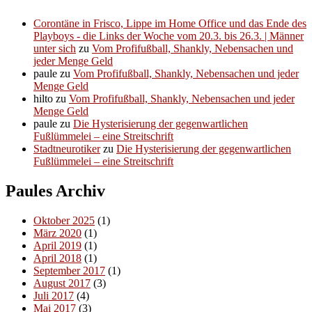
Corontäne in Frisco, Lippe im Home Office und das Ende des
Playboys - die Links der Woche vom 20.3. bis 26.3. | Männer
unter sich
zu
Vom Profifußball, Shankly, Nebensachen und
jeder Menge Geld
paule
zu
Vom Profifußball, Shankly, Nebensachen und jeder
Menge Geld
hilto
zu
Vom Profifußball, Shankly, Nebensachen und jeder
Menge Geld
paule
zu
Die Hysterisierung der gegenwartlichen
Fußlümmelei – eine Streitschrift
Stadtneurotiker
zu
Die Hysterisierung der gegenwartlichen
Fußlümmelei – eine Streitschrift
Paules Archiv
Oktober 2025
(1)
März 2020
(1)
April 2019
(1)
April 2018
(1)
September 2017
(1)
August 2017
(3)
Juli 2017
(4)
Mai 2017
(3)