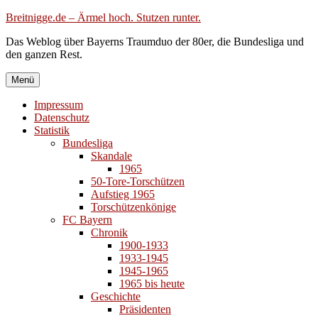
Zum
Breitnigge.de – Ärmel hoch. Stutzen runter.
Inhalt
Das Weblog über Bayerns Traumduo der 80er, die Bundesliga und
springen
den ganzen Rest.
Menü
Impressum
Datenschutz
Statistik
Bundesliga
Skandale
1965
50-Tore-Torschützen
Aufstieg 1965
Torschützenkönige
FC Bayern
Chronik
1900-1933
1933-1945
1945-1965
1965 bis heute
Geschichte
Präsidenten