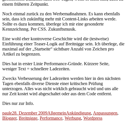
einem früheren Zeitpunkt.
Noch einmal zurück zu den Werbemaßnahmen. Es kann ebenfalls
sein, dass ich zukünftig mehr mit Content-Links arbeiten werde.
Sollte es dazu kommen, überlege ich mir eine gesonderte
Kennzeichnng. Per CSS. Zukunftsmusik.
Eine wohl eher kontroverse Geschichte wird die (testweise)
Einführung einer Teaser-Logik auf Breitnigge sein. Ich überlege, die
maximal auf der „Startseite“ sichtbare Anzahl von Zeichen pro
Artikel zu begrenzen.
Dies hat in erster Linie Performance-Gründe. Kürzere Seite,
weniger Text = schnellere Ladezeiten.
Zwecks Verbesserung der Ladezeiten werden hier in den nächsten
Tagen ebenfalls diverse Dienste einer kritischen Prüfung
unterzogen. Alles was nicht wirklich gebraucht wird und uns alle
nur Zeit kostet wird abgeschaltet oder aus dem Code entfernt.
Dies nur zur Info.
Autor
Veröffentlicht
Kategorien
Schlagwörter
paule
28. Dezember 2009
Allgemein
Ankündigung
,
Anpassungen
,
am
Blogger
,
Breitnigge
,
Performance
,
Werbung
,
Wordpress