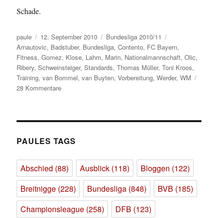
Schade.
Autor
Veröffentlicht
Kategorien
Schlagwörter
paule
12. September 2010
Bundesliga 2010/11
am
Arnautovic
,
Badstuber
,
Bundesliga
,
Contento
,
FC Bayern
,
Fitness
,
Gomez
,
Klose
,
Lahm
,
Marin
,
Nationalmannschaft
,
Olic
,
Ribery
,
Schweinsteiger
,
Standards
,
Thomas Müller
,
Toni Kroos
,
Training
,
van Bommel
,
van Buyten
,
Vorbereitung
,
Werder
,
WM
zu
28 Kommentare
Zum
falschen
Zeitpunkt
das
Falsche
PAULES TAGS
getan
oder
Abschied
(88)
Ausblick
(118)
Bloggen
(122)
Ich
hatte
Breitnigge
(228)
Bundesliga
(848)
BVB
(185)
Recht.
Leider.
Championsleague
(258)
DFB
(123)