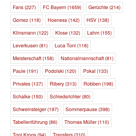
Fans
(227)
FC Bayern
(1659)
Gerüchte
(214)
Gomez
(118)
Hoeness
(142)
HSV
(138)
Klinsmann
(122)
Klose
(132)
Lahm
(155)
Leverkusen
(81)
Luca Toni
(118)
Meisterschaft
(158)
Nationalmannschaft
(81)
Paule
(191)
Podolski
(120)
Pokal
(133)
Privates
(137)
Ribery
(313)
Robben
(198)
Schalke
(150)
Schiedsrichter
(80)
Schweinsteiger
(197)
Sommerpause
(398)
Tabellenführung
(86)
Thomas Müller
(110)
Toni Kroos
(94)
Transfers
(310)