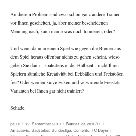
An diesem Problem sind zwar schon ganz andere Trainer
vor Ihnen gescheitert, ja, aber meiner bescheidenen
Meinung nach, kann man sowas doch trainieren, oder?
Und wenn dann in einem Spiel wie gegen die Bremer aus
dem Spiel heraus offenbar nichts zu gehen scheint, wieso
geben Sie dann – spätestens in der Halbzeit – nicht Ihren
Spielern sämtliche Kreativität bei Eckbällen und Freistößen
frei? Oder werden kurze Ecken und verwirrende Freistoß-
Varianten bei Ihnen gar nicht trainiert?
Schade.
Autor
Veröffentlicht
Kategorien
Schlagwörter
paule
12. September 2010
Bundesliga 2010/11
am
Arnautovic
,
Badstuber
,
Bundesliga
,
Contento
,
FC Bayern
,