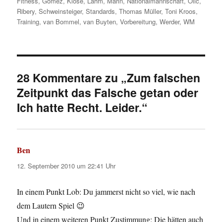
Fitness
,
Gomez
,
Klose
,
Lahm
,
Marin
,
Nationalmannschaft
,
Olic
,
Ribery
,
Schweinsteiger
,
Standards
,
Thomas Müller
,
Toni Kroos
,
Training
,
van Bommel
,
van Buyten
,
Vorbereitung
,
Werder
,
WM
28 Kommentare zu „Zum falschen
Zeitpunkt das Falsche getan oder
Ich hatte Recht. Leider.“
Ben
sagt:
12. September 2010 um 22:41 Uhr
In einem Punkt Lob: Du jammerst nicht so viel, wie nach
dem Lautern Spiel 😉
Und in einem weiteren Punkt Zustimmung: Die hätten auch